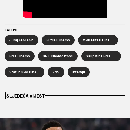
TAGOVI
Juraj Fabijanić
Futsal Dinamo
MNK Futsal Dinamo
GNK Dinamo
GNK Dinamo izbori
Skupština GNK Dinamo
Statut GNK Dinamo
ZNS
intervju
SLJEDEĆA VIJEST