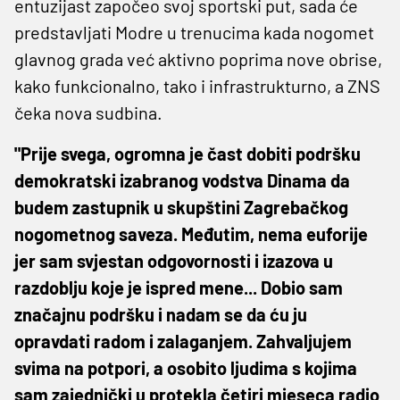
entuzijast započeo svoj sportski put, sada će
predstavljati Modre u trenucima kada nogomet
glavnog grada već aktivno poprima nove obrise,
kako funkcionalno, tako i infrastrukturno, a ZNS
čeka nova sudbina.
"Prije svega, ogromna je čast dobiti podršku
demokratski izabranog vodstva Dinama da
budem zastupnik u skupštini Zagrebačkog
nogometnog saveza. Međutim, nema euforije
jer sam svjestan odgovornosti i izazova u
razdoblju koje je ispred mene... Dobio sam
značajnu podršku i nadam se da ću ju
opravdati radom i zalaganjem. Zahvaljujem
svima na potpori, a osobito ljudima s kojima
sam zajednički u protekla četiri mjeseca radio