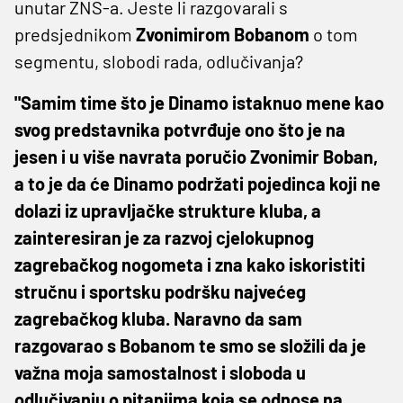
unutar ZNS-a. Jeste li razgovarali s
predsjednikom
Zvonimirom Bobanom
o tom
segmentu, slobodi rada, odlučivanja?
"Samim time što je Dinamo istaknuo mene kao
svog predstavnika potvrđuje ono što je na
jesen i u više navrata poručio Zvonimir Boban,
a to je da će Dinamo podržati pojedinca koji ne
dolazi iz upravljačke strukture kluba, a
zainteresiran je za razvoj cjelokupnog
zagrebačkog nogometa i zna kako iskoristiti
stručnu i sportsku podršku najvećeg
zagrebačkog kluba. Naravno da sam
razgovarao s Bobanom te smo se složili da je
važna moja samostalnost i sloboda u
odlučivanju o pitanjima koja se odnose na