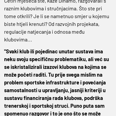
Četiri mjeseca ste, kaže Dinamo, razgovarali s
raznim klubovima i stručnjacima. Što ste pri
tome otkrili? Je li se nametnuo smjer u kojemu
biste htjeli krenuti? Od razvojnih projekata,
regulacije natjecanja i odnosa među
klubovima...
"Svaki klub ili pojedinac unutar sustava ima
neku svoju specifičnu problematiku, ali već su
se iskristalizirali izazovi klubova na kojima se
može početi raditi. Tu prije svega mislim na
problem sportske infrastrukture i povećanja
samostalnosti u upravljanju, jasniji kriteriji u
sustavu financiranja rada klubova, podrška
trenerskoj i sportskoj struci. Puno puta sam
spomenuo razgovor i to je ono što se može