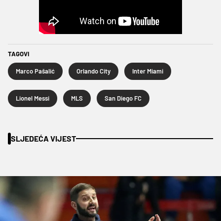
TAGOVI
Marco Pašalić
Orlando City
Inter Miami
Lionel Messi
MLS
San Diego FC
SLJEDEĆA VIJEST