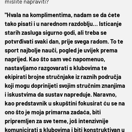
mislite napraviti?
"Hvala na komplimentima, nadam se da ćete
tako pisati i u narednom razdoblju… Isticanje
starih zasluga sigurno godi, ali treba se
potvrđivati svaki dan, prije svega radom. To te
sport najbolje nauči, pogled je uvijek prema
naprijed. Kao što sam već napomenuo,
nastavljamo razgovarati s klubovima te
ekipirati brojne stručnjake iz raznih područja
koji mogu doprinijeti svojim stručnim znanjima
i iskustvima da sustav napreduje. Naravno,
kao predstavnik u skupštini fokusirat ću se na
ono što je moja primarna zadaća, biti
pripremljen za sve teme, još intenzivnije
komunicirati s klubovima i biti konstruktivan u