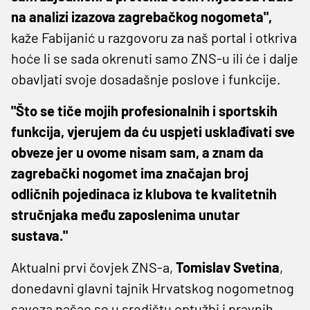
na analizi izazova zagrebačkog nogometa",
kaže Fabijanić u razgovoru za naš portal i otkriva
hoće li se sada okrenuti samo ZNS-u ili će i dalje
obavljati svoje dosadašnje poslove i funkcije.
"Što se tiče mojih profesionalnih i sportskih
funkcija, vjerujem da ću uspjeti usklađivati sve
obveze jer u ovome nisam sam, a znam da
zagrebački nogomet ima značajan broj
odličnih pojedinaca iz klubova te kvalitetnih
stručnjaka među zaposlenima unutar
sustava."
Aktualni prvi čovjek ZNS-a,
Tomislav Svetina
,
donedavni glavni tajnik Hrvatskog nogometnog
saveza našao se u središtu optužbi i pravnih