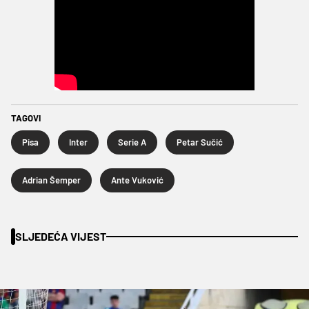
TAGOVI
Pisa
Inter
Serie A
Petar Sučić
Adrian Šemper
Ante Vuković
SLJEDEĆA VIJEST