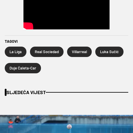
TAGOVI
La Liga
Real Sociedad
Villarreal
Luka Sučić
Duje Ćaleta-Car
SLJEDEĆA VIJEST