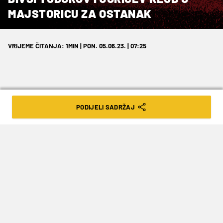
MAJSTORICU ZA OSTANAK
VRIJEME ČITANJA: 1MIN | PON. 05.06.23. | 07:25
PODIJELI SADRŽAJ
Danas je zaključena 121. prvenstvo
Italije. Poznati svi sudionici europskih
natjecanja, ali ne i tko ispada iz lige!
Nogometaši Rome prvo su ostali bez plasmana
u Ligu prvaka putem prvenstva. Potom nisu
uspjeli osvojiti Europsku ligu, a danas su zamalo