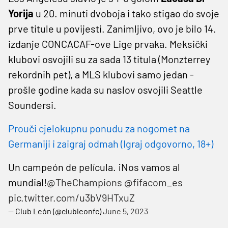
Yorija
u 20. minuti dvoboja i tako stigao do svoje
prve titule u povijesti. Zanimljivo, ovo je bilo 14.
izdanje CONCACAF-ove Lige prvaka. Meksički
klubovi osvojili su za sada 13 titula (Monzterrey
rekordnih pet), a MLS klubovi samo jedan -
prošle godine kada su naslov osvojili Seattle
Soundersi.
Prouči cjelokupnu ponudu za nogomet na
Germaniji i zaigraj odmah (Igraj odgovorno, 18+)
Un campeón de película. ¡Nos vamos al
mundial!
@TheChampions
@fifacom_es
pic.twitter.com/u3bV9HTxuZ
— Club León (@clubleonfc)
June 5, 2023