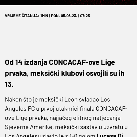
VRIJEME ČITANJA: 1MIN | PON. 05.06.23. | 07:25
Od 14 izdanja CONCACAF-ove Lige
prvaka, meksički klubovi osvojili su ih
13.
Nakon što je meksički Leon svladao Los
Angeles FC u prvoj utakmici finala CONCACAF-
ove Lige prvaka, najjačeg elitnog natjecanja
Sjeverne Amerike, meksički sastav u uzvratu u
Los Angelesu slavio je s 1-0 golom
Lucasa Di