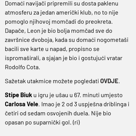
Domaći navijači pripremili su dosta paklenu
atmosferu za jedan američki klub, no to nije
pomoglo njihovoj momčadi do preokreta.
Dapače, Leon je bio bolja momčad sve do
završnice dvoboja, kada su domaći nogometaši
bacili sve karte u napad, propisno se
ispromaširali, a sjajan je bio i gostujući vratar
Rodolfo Cota.
Sažetak utakmice možete pogledati
OVDJE
.
Stipe Biuk
u igru je ušau u 67. minuti umjesto
Carlosa Vele
. Imao je 2 od 3 uspješna driblinga i
četiri od sedam osvojenih duela. Nije bio
opasan po suparnički gol. (ri)