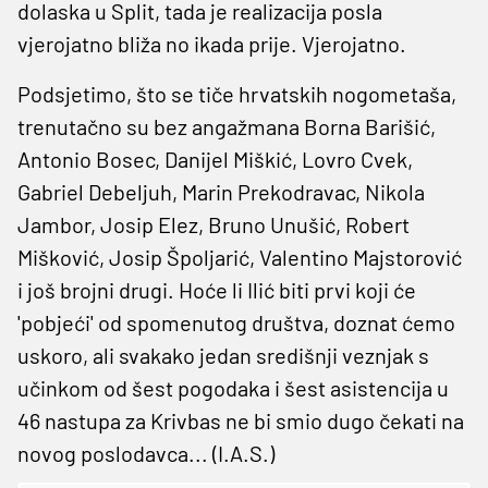
dolaska u Split, tada je realizacija posla
vjerojatno bliža no ikada prije. Vjerojatno.
Podsjetimo, što se tiče hrvatskih nogometaša,
trenutačno su bez angažmana Borna Barišić,
Antonio Bosec, Danijel Miškić, Lovro Cvek,
Gabriel Debeljuh, Marin Prekodravac, Nikola
Jambor, Josip Elez, Bruno Unušić, Robert
Mišković, Josip Špoljarić, Valentino Majstorović
i još brojni drugi. Hoće li Ilić biti prvi koji će
'pobjeći' od spomenutog društva, doznat ćemo
uskoro, ali svakako jedan središnji veznjak s
učinkom od šest pogodaka i šest asistencija u
46 nastupa za Krivbas ne bi smio dugo čekati na
novog poslodavca... (I.A.S.)