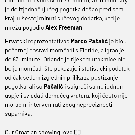
je do izjednačujućeg pogotka došao pred sam
kraj, u šestoj minuti sučevog dodatka, kad je
mrežu pogodio
Alex Freeman
.
Hrvatski reprezentativac
Marco Pašalić
je bio u
početnoj postavi momčadi s Floride, a igrao je
do 83. minute. Orlando je tijekom utakmice bio
bolja momčad, što pokazuje i statistički podatak
od čak sedam izglednih prilika za postizanje
pogotka, ali su
Pašalić
i suigrači samo jednom
uspjeli svladati domaćeg vratara, koji često nije
morao ni intervenirati zbog nepreciznosti
suparnika.
Our Croatian showing love ❤️‍🔥