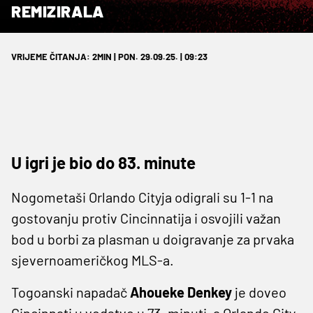
REMIZIRALA
VRIJEME ČITANJA: 2MIN | PON. 29.09.25. | 09:23
U igri je bio do 83. minute
Nogometaši Orlando Cityja odigrali su 1-1 na
gostovanju protiv Cincinnatija i osvojili važan
bod u borbi za plasman u doigravanje za prvaka
sjevernoameričkog MLS-a.
Togoanski napadač
Ahoueke Denkey
je doveo
Cincinnati u vodstvo u 73. minuti, a Orlando City