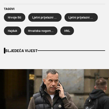
TAGOVI
Hrvoje Ilić
Ljetni prijelazni rok
Ljetni prijelazni rok 2025.
Hajduk
Hrvatska nogometna liga
HNL
SLJEDEĆA VIJEST