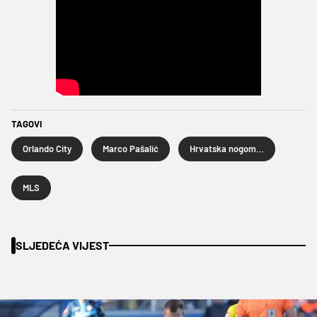
TAGOVI
Orlando City
Marco Pašalić
Hrvatska nogometna reprezentacija
MLS
SLJEDEĆA VIJEST