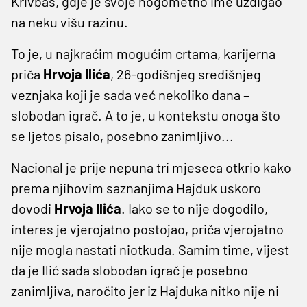
Krivbas, gdje je svoje nogometno ime uzdigao
na neku višu razinu.
To je, u najkraćim mogućim crtama, karijerna
priča
Hrvoja Ilića
, 26-godišnjeg središnjeg
veznjaka koji je sada već nekoliko dana –
slobodan igrač. A to je, u kontekstu onoga što
se ljetos pisalo, posebno zanimljivo...
Nacional je prije nepuna tri mjeseca otkrio kako
prema njihovim saznanjima Hajduk uskoro
dovodi
Hrvoja
Ilića
. Iako se to nije dogodilo,
interes je vjerojatno postojao, priča vjerojatno
nije mogla nastati niotkuda. Samim time, vijest
da je Ilić sada slobodan igrač je posebno
zanimljiva, naročito jer iz Hajduka nitko nije ni