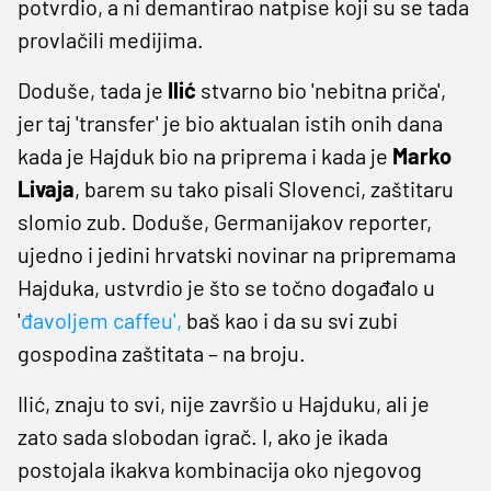
potvrdio, a ni demantirao natpise koji su se tada
provlačili medijima.
Doduše, tada je
Ilić
stvarno bio 'nebitna priča',
jer taj 'transfer' je bio aktualan istih onih dana
kada je Hajduk bio na priprema i kada je
Marko
Livaja
, barem su tako pisali Slovenci, zaštitaru
slomio zub. Doduše, Germanijakov reporter,
ujedno i jedini hrvatski novinar na pripremama
Hajduka, ustvrdio je što se točno događalo u
'
đavoljem caffeu',
baš kao i da su svi zubi
gospodina zaštitata – na broju.
Ilić, znaju to svi, nije završio u Hajduku, ali je
zato sada slobodan igrač. I, ako je ikada
postojala ikakva kombinacija oko njegovog