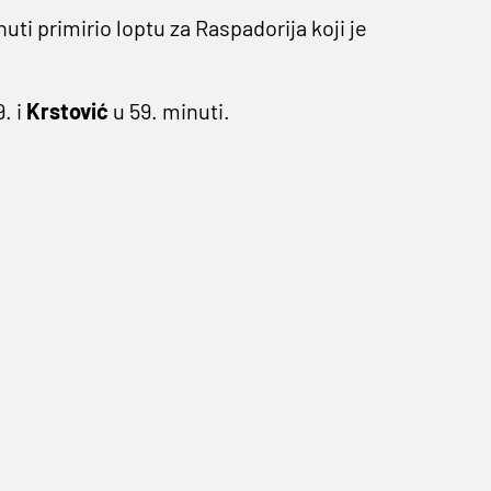
inuti primirio loptu za Raspadorija koji je
. i
Krstović
u 59. minuti.