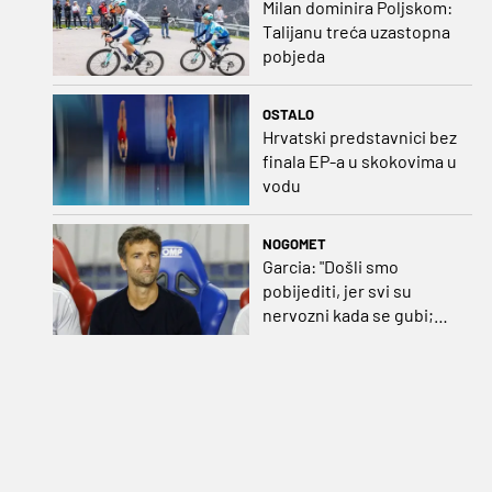
Milan dominira Poljskom:
Talijanu treća uzastopna
pobjeda
OSTALO
Hrvatski predstavnici bez
finala EP-a u skokovima u
vodu
NOGOMET
Garcia: "Došli smo
pobijediti, jer svi su
nervozni kada se gubi;
Pukštas: "Moja emotivna
utakmica pred djedom i
bakom"