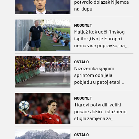
potvrdio dolazak Nijemca
na klupu
NOGOMET
Matjaž Kek uoči finskog
ispita: „Ovo je Europa i
nema više popravka, na
Rujevici se nešto pita i
Rijeku!“
OSTALO
Nizozemka sjajnim
sprintom odnijela
pobjedu u petoj etapi
Toura
NOGOMET
Tigrovi potvrdili veliki
posao: Jakiru i službeno
stigla zamjena za
Pandura
OSTALO