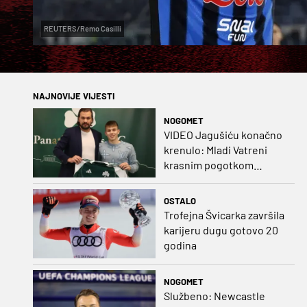
REUTERS/Remo Casilli
NAJNOVIJE VIJESTI
NOGOMET
VIDEO Jagušiću konačno
krenulo: Mladi Vatreni
krasnim pogotkom
potvrdio sjajnu formu
OSTALO
Trofejna Švicarka završila
karijeru dugu gotovo 20
godina
NOGOMET
Službeno: Newcastle