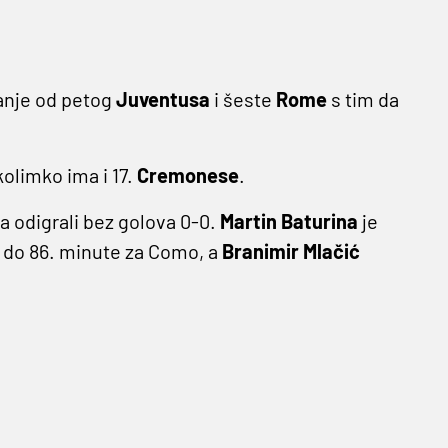
anje od petog
Juventusa
i šeste
Rome
s tim da
kolimko ima i 17.
Cremonese
.
 odigrali bez golova 0-0.
Martin Baturina
je
ao do 86. minute za Como, a
Branimir Mlačić