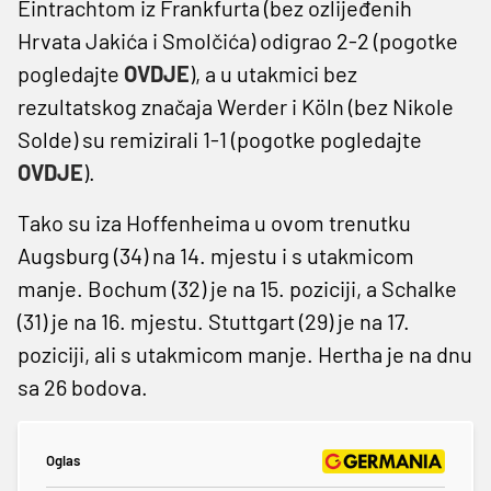
Eintrachtom iz Frankfurta (bez ozlijeđenih
Hrvata Jakića i Smolčića) odigrao 2-2 (pogotke
pogledajte
OVDJE
), a u utakmici bez
rezultatskog značaja Werder i Köln (bez Nikole
Solde) su remizirali 1-1 (pogotke pogledajte
OVDJE
).
Tako su iza Hoffenheima u ovom trenutku
Augsburg (34) na 14. mjestu i s utakmicom
manje. Bochum (32) je na 15. poziciji, a Schalke
(31) je na 16. mjestu. Stuttgart (29) je na 17.
poziciji, ali s utakmicom manje. Hertha je na dnu
sa 26 bodova.
Oglas