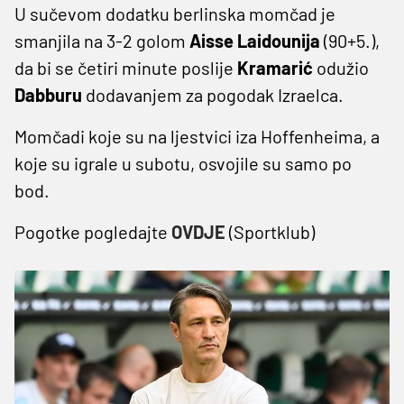
U sučevom dodatku berlinska momčad je
smanjila na 3-2 golom
Aisse Laidounija
(90+5.),
da bi se četiri minute poslije
Kramarić
odužio
Dabburu
dodavanjem za pogodak Izraelca.
Momčadi koje su na ljestvici iza Hoffenheima, a
koje su igrale u subotu, osvojile su samo po
bod.
Pogotke pogledajte
OVDJE
(Sportklub)