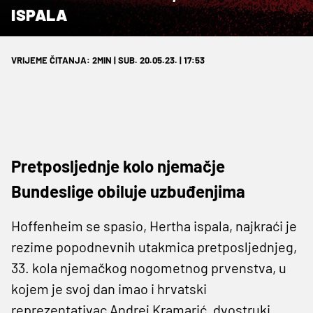
ISPALA
VRIJEME ČITANJA: 2MIN | SUB. 20.05.23. | 17:53
Pretposljednje kolo njemačje
Bundeslige obiluje uzbuđenjima
Hoffenheim se spasio, Hertha ispala, najkraći je
rezime popodnevnih utakmica pretposljednjeg,
33. kola njemačkog nogometnog prvenstva, u
kojem je svoj dan imao i hrvatski
reprezentativac Andrej Kramarić, dvostruki