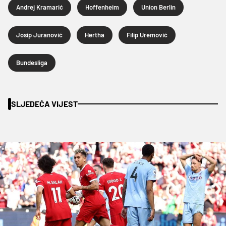
Andrej Kramarić
Hoffenheim
Union Berlin
Josip Juranović
Hertha
Filip Uremović
Bundesliga
SLJEDEĆA VIJEST