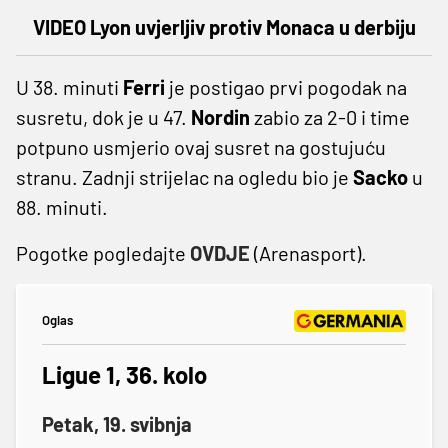
VIDEO Lyon uvjerljiv protiv Monaca u derbiju
U 38. minuti
Ferri
je postigao prvi pogodak na
susretu, dok je u 47.
Nordin
zabio za 2-0 i time
potpuno usmjerio ovaj susret na gostujuću
stranu. Zadnji strijelac na ogledu bio je
Sacko
u
88. minuti.
Pogotke pogledajte
OVDJE
(Arenasport).
Oglas
Ligue 1, 36. kolo
Petak, 19. svibnja