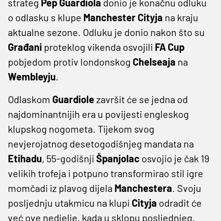
strateg
Pep Guardiola
donio je konačnu odluku
o odlasku s klupe
Manchester Cityja
na kraju
aktualne sezone. Odluku je donio nakon što su
Građani
proteklog vikenda osvojili
FA Cup
pobjedom protiv londonskog
Chelseaja
na
Wembleyju
.
Odlaskom
Guardiole
završit će se jedna od
najdominantnijih era u povijesti engleskog
klupskog nogometa. Tijekom svog
nevjerojatnog desetogodišnjeg mandata na
Etihadu
, 55-godišnji
Španjolac
osvojio je čak 19
velikih trofeja i potpuno transformirao stil igre
momčadi iz plavog dijela
Manchestera
. Svoju
posljednju utakmicu na klupi
Cityja
odradit će
već ove nedjelje, kada u sklopu posljednjeg,