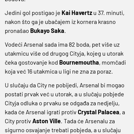
Jedini gol postigao je
Kai Havertz
u 37. minuti,
nakon što ga je ubačajem iz kornera krasno
pronašao
Bukayo
Saka
.
Vodeći Arsenal sada ima 82 boda, pet više uz
utakmicu više od drugog Cityja, kojeg u utorak
čeka gostovanje kod
Bournemoutha
, momčadi
koja već 16 utakmica u ligi ne zna za poraz.
U slučaju da City ne pobijedi, Arsenal bi mogao
postati prvak već u utorak, a u slučaju pobjede
Cityja odluka o prvaku se odgađa za nedjelju,
kada će Arsenal igrati protiv
Crystal Palacea
, a
City protiv
Aston Ville
. Tada će Arsenalu za
sigurno osvajanje trebati pobjeda, a u slučaju