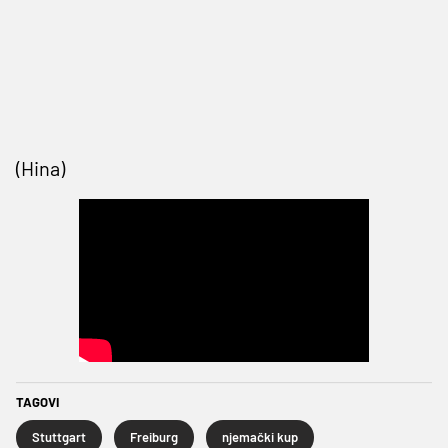
(Hina)
TAGOVI
Stuttgart
Freiburg
njemački kup