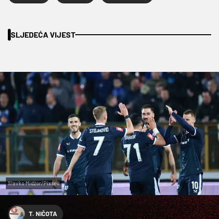
SLJEDEĆA VIJEST
Slavko Midžor/Pixsell
T. NIČOTA