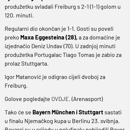
produžetku svladali Freiburg s 2-1 (1-1) golom u
120. minuti.
Regularni dio okončan je 1-1. Gosti su poveli
preko
Maxa Eggesteina (28),
a za domaćine je
izjednačio Deniz Undav (70). U zadnjoj minuti
produžetka Portugalac Tiago Tomas je zabio za
prolaz Stuttgarta.
Igor Matanović je odigrao cijeli dvoboj za
Freiburg.
Golove pogledajte
OVDJE
. (Arenasport)
Tako će se
Bayern München i Stuttgart
sastati
u finalu Njemačkog kupa u Berlinu 23. svibnja.
Bavarci su u srijedu u polufinalu pobijedili Bayer