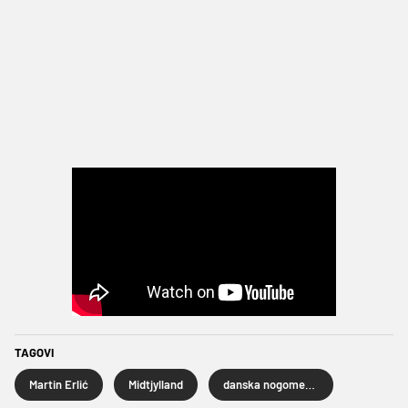
TAGOVI
Martin Erlić
Midtjylland
danska nogometna liga