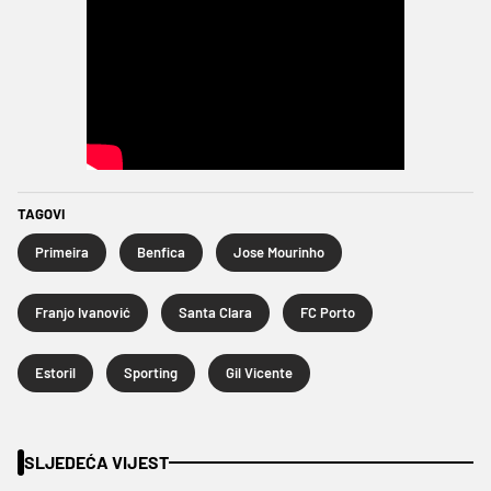
TAGOVI
Primeira
Benfica
Jose Mourinho
Franjo Ivanović
Santa Clara
FC Porto
Estoril
Sporting
Gil Vicente
SLJEDEĆA VIJEST