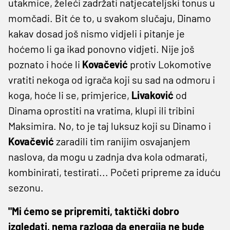
utakmice, želeći zadržati natjecateljski tonus u
momčadi. Bit će to, u svakom slučaju, Dinamo
kakav dosad još nismo vidjeli i pitanje je
hoćemo li ga ikad ponovno vidjeti. Nije još
poznato i hoće li
Kovačević
protiv Lokomotive
vratiti nekoga od igrača koji su sad na odmoru i
koga, hoće li se, primjerice,
Livaković
od
Dinama oprostiti na vratima, klupi ili tribini
Maksimira. No, to je taj luksuz koji su Dinamo i
Kovačević
zaradili tim ranijim osvajanjem
naslova, da mogu u zadnja dva kola odmarati,
kombinirati, testirati... Početi pripreme za iduću
sezonu.
"Mi ćemo se pripremiti, taktički dobro
izgledati, nema razloga da energija ne bude