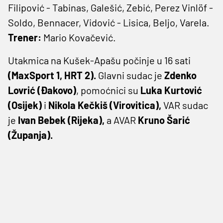
Filipović - Tabinas, Galešić, Zebić, Perez Vinlöf -
Soldo, Bennacer, Vidović - Lisica, Beljo, Varela.
Trener:
Mario Kovačević.
Utakmica na Kušek-Apašu počinje u 16 sati
(MaxSport 1, HRT 2).
Glavni sudac je
Zdenko
Lovrić (Đakovo)
, pomoćnici su
Luka Kurtović
(Osijek)
i
Nikola Kečkiš (Virovitica),
VAR sudac
je
Ivan Bebek (Rijeka),
a AVAR
Kruno Šarić
(Županja).