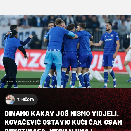
Davor Javorović/Pixsell
T. NIČOTA
DINAMO KAKAV JOŠ NISMO VIDJELI:
KOVAČEVIĆ OSTAVIO KUĆI ČAK OSAM
PRVOTIMACA, MEĐU NJIMA I