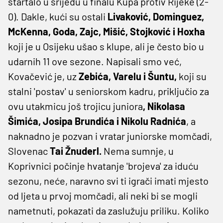
startalo u srijedu u finalu Kupa protiv Rijeke (2-
0). Dakle, kući su ostali
Livaković, Dominguez,
McKenna, Goda, Zajc, Mišić, Stojković i Hoxha
koji je u Osijeku ušao s klupe, ali je često bio u
udarnih 11 ove sezone. Napisali smo već,
Kovačević je, uz
Zebića, Varelu i Šuntu,
koji su
stalni 'postav' u seniorskom kadru, priključio za
ovu utakmicu još trojicu juniora
, Nikolasa
Šimića, Josipa Brundića i Nikolu Radnića
, a
naknadno je pozvan i vratar juniorske momčadi,
Slovenac
Tai Žnuderl.
Nema sumnje, u
Koprivnici počinje hvatanje 'brojeva' za iduću
sezonu, neće, naravno svi ti igrači imati mjesto
od ljeta u prvoj momčadi, ali neki bi se mogli
nametnuti, pokazati da zaslužuju priliku. Koliko