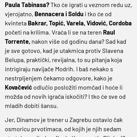
Paula Tabinasa?
Tko će igrati u veznom redu uz,
vjerojatno,
Bennacera i Soldu
i tko će od
kvinteta
Bakrar, Topić, Varela, Vidović, Cordoba
početi na krilima. Vraća li se na teren
Raul
Torrente,
nakon više od godinu dana? Sad kad
je sve gotovo, kad je utakmica protiv Slavena
Belupa, praktički, revijalna, to su pitanja koja
intrigiraju navijače Modrih. I baš nekako s
nestrpljenjem čekamo odgovore, kako je
Kovačević
odlučio posložiti momčad i hoće li
možda od novih igrača iskočiti? I tko će sve od
mladih dobiti šansu.
Jer, Dinamov je trener u Zagrebu ostavio čak
osmoricu prvotimaca, od kojih je njih sedam