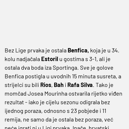
Bez Lige prvaka je ostala
Benfica,
koja je u 34.
kolu nadjačala
Estoril
u gostima s 3-1, ali je
ostala dva boda iza Sportinga. Sve je golove
Benfica postigla u uvodnih 15 minuta susreta, a
strijelci su bili
Rios
,
Bah
i
Rafa Silva
. Tako je
momčad Josea Mourinha ostvarila rijetko viđen
rezultat - iako je cijelu sezonu odigrala bez
ijednog poraza, odnosno s 23 pobjede i 11
remija, ne samo da je ostala bez poraza, već
neće igrati ni u Ligi prvaka. Inače, hrvatski