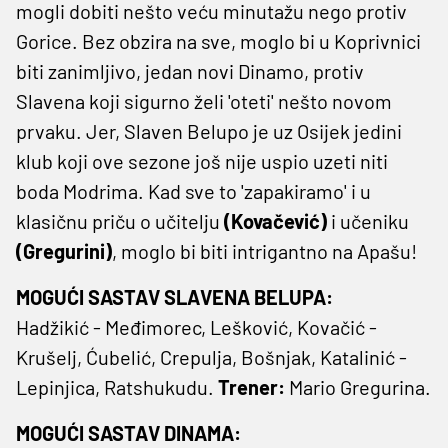
mogli dobiti nešto veću minutažu nego protiv
Gorice. Bez obzira na sve, moglo bi u Koprivnici
biti zanimljivo, jedan novi Dinamo, protiv
Slavena koji sigurno želi 'oteti' nešto novom
prvaku. Jer, Slaven Belupo je uz Osijek jedini
klub koji ove sezone još nije uspio uzeti niti
boda Modrima. Kad sve to 'zapakiramo' i u
klasičnu priču o učitelju
(Kovačević)
i učeniku
(Gregurini)
, moglo bi biti intrigantno na Apašu!
MOGUĆI SASTAV SLAVENA BELUPA:
Hadžikić - Međimorec, Lešković, Kovačić -
Krušelj, Ćubelić, Crepulja, Bošnjak, Katalinić -
Lepinjica, Ratshukudu.
Trener:
Mario Gregurina.
MOGUĆI SASTAV DINAMA: