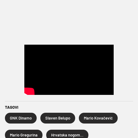
TAGOVI
GNK Dinamo
Slaven Belupo
Mario Kovačević
Mario Gregurina
Hrvatska nogometna liga