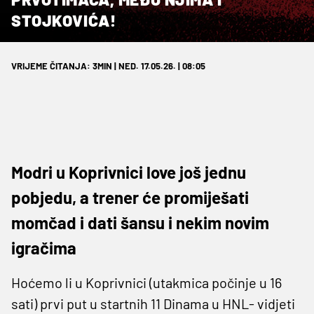
STOJKOVIĆA!
VRIJEME ČITANJA: 3MIN | NED. 17.05.26. | 08:05
Modri u Koprivnici love još jednu
pobjedu, a trener će promiješati
momčad i dati šansu i nekim novim
igračima
Hoćemo li u Koprivnici (utakmica počinje u 16
sati) prvi put u startnih 11 Dinama u HNL- vidjeti