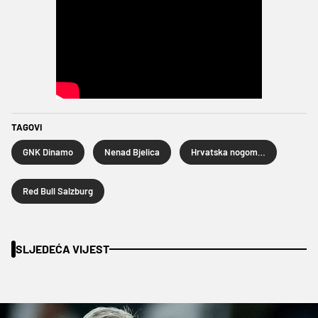
TAGOVI
GNK Dinamo
Nenad Bjelica
Hrvatska nogometna liga
Red Bull Salzburg
SLJEDEĆA VIJEST