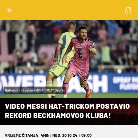
Nathan Ray Seebeck-USA TODAY Sports
VIDEO MESSI HAT-TRICKOM POSTAVIO
REKORD BECKHAMOVOG KLUBA!
VRIJEME ČITANJA: 4MIN | NED. 20.10.24. | 09:00