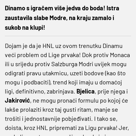
Dinamo s igračem više jedva do boda! Istra
zaustavila slabe Modre, na kraju zamalo i
sukob na klupi!
Dojam je da je HNL uz ovom trenutku Dinamu
veći problem od Lige prvaka! Dok protiv Monaca
ili u srijedu protiv Salzburga Modri uvijek mogu
odigrati pravu utakmicu, uzeti bodove (kao što
mogu i podbaciti), trend koji imaju u domaćoj
ligi, definitivno, zabrinjava.
Bjelica
, prije njega i
Jakirović
, ne mogu pronaći formulu po kojoj će
lakše prolaziti kroz taj gusti ritam, manje se
trošiti i jednostavnije pobjeđivati. I tako se,
doista, kroz HNL pripremati za Ligu prvaka! Jer,