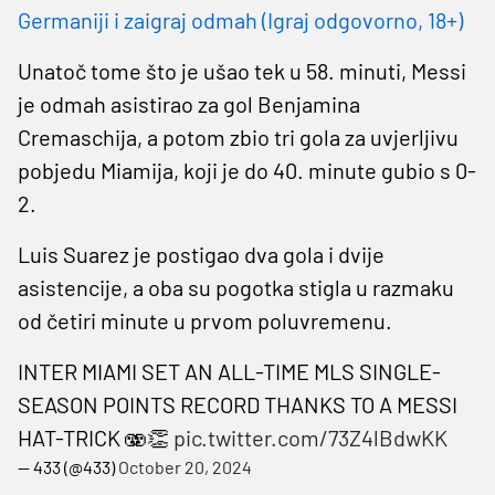
Germaniji i zaigraj odmah (Igraj odgovorno, 18+)
Unatoč tome što je ušao tek u 58. minuti, Messi
je odmah asistirao za gol Benjamina
Cremaschija, a potom zbio tri gola za uvjerljivu
pobjedu Miamija, koji je do 40. minute gubio s 0-
2.
Luis Suarez je postigao dva gola i dvije
asistencije, a oba su pogotka stigla u razmaku
od četiri minute u prvom poluvremenu.
INTER MIAMI SET AN ALL-TIME MLS SINGLE-
SEASON POINTS RECORD THANKS TO A MESSI
HAT-TRICK 🫨👏
pic.twitter.com/73Z4lBdwKK
— 433 (@433)
October 20, 2024