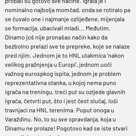
probali su gotovo sve načine. Igrala je i
nominalno najbolja momčad, onda se rotiralo pa
se čuvalo one i najmanje ozlijeđene, mijenjala
se formacija, ubacivali mladi... Međutim,
Dinamo još nije pronašao način kako da
bezbolno prelazi sve te prepreke, koje se nalaze
pred njim. Jednom je to HNL utakmica 'nakon
velikog pražnjenja u Europi', jednom uoči
važnog eurospkog ispita, jednom je problem
reprezentativna stanka, u kojoj nema puno
igrača na treningu, treći put su ozljede glavnih
igrača, četvrti put, što i jest čest slučaj, loši
travnjaci na HNL terenima. Poput onoga u
Varaždinu. No, to su sve opravdanja, koja u
Dinamu ne prolaze! Pogotovo kad se iste stvari