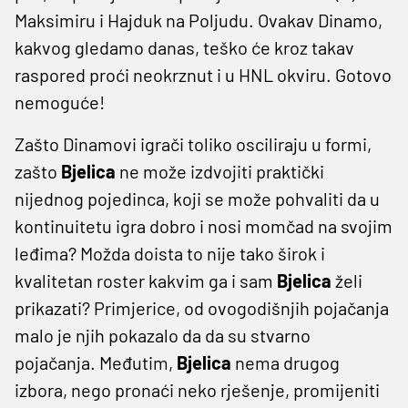
Maksimiru i Hajduk na Poljudu. Ovakav Dinamo,
kakvog gledamo danas, teško će kroz takav
raspored proći neokrznut i u HNL okviru. Gotovo
nemoguće!
Zašto Dinamovi igrači toliko osciliraju u formi,
zašto
Bjelica
ne može izdvojiti praktički
nijednog pojedinca, koji se može pohvaliti da u
kontinuitetu igra dobro i nosi momčad na svojim
leđima? Možda doista to nije tako širok i
kvalitetan roster kakvim ga i sam
Bjelica
želi
prikazati? Primjerice, od ovogodišnjih pojačanja
malo je njih pokazalo da da su stvarno
pojačanja. Međutim,
Bjelica
nema drugog
izbora, nego pronaći neko rješenje, promijeniti