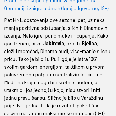
Prouči cjelokupnu ponudu za nogomet na
Germaniji i zaigraj odmah (Igraj odgovorno, 18+)
Pet HNL gostovanja ove sezone, pet, uz neka
manja pozitivna odstupanja, sličnih Dinamovih
izdanja. Malo igre, puno muke i - čupanje. Kako
god treneri, prvo
Jakirović
, a sad i
Bjelica
,
složili momčad, Dinamo nudi, više-manje sličnu
priču. Tako je bilo i u Puli, gdje je Istra 1961
svojim gardom, energijom, taktikom u prvom
poluvremenu potpuno neutralizirala Dinamo,
Modri na kraju mogu biti sretni s bodom, u
utakmici (još jednoj) u kojoj nisu stvorili niti
jednu pravu šansu. Slično je bilo u Varaždinu
prije dva tjedna, tada je rezultat ipak otišao
sasvim na stranu maksimirske momčadi (0-1).