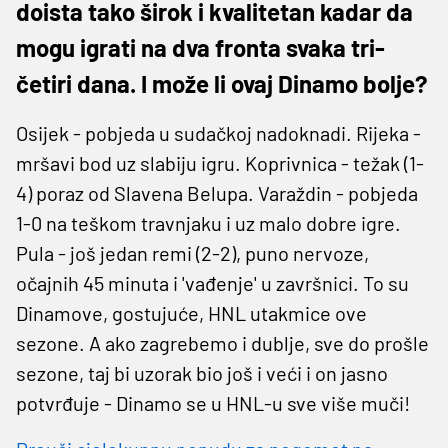
doista tako širok i kvalitetan kadar da
mogu igrati na dva fronta svaka tri-
četiri dana. I može li ovaj Dinamo bolje?
Osijek - pobjeda u sudačkoj nadoknadi. Rijeka -
mršavi bod uz slabiju igru. Koprivnica - težak (1-
4) poraz od Slavena Belupa. Varaždin - pobjeda
1-0 na teškom travnjaku i uz malo dobre igre.
Pula - još jedan remi (2-2), puno nervoze,
očajnih 45 minuta i 'vađenje' u završnici. To su
Dinamove, gostujuće, HNL utakmice ove
sezone. A ako zagrebemo i dublje, sve do prošle
sezone, taj bi uzorak bio još i veći i on jasno
potvrđuje - Dinamo se u HNL-u sve više muči!