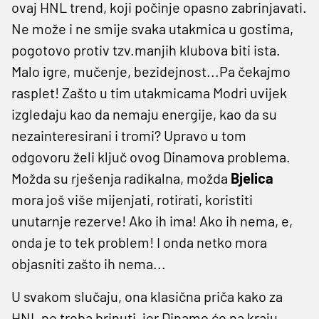
ovaj HNL trend, koji počinje opasno zabrinjavati.
Ne može i ne smije svaka utakmica u gostima,
pogotovo protiv tzv.manjih klubova biti ista.
Malo igre, mučenje, bezidejnost...Pa čekajmo
rasplet! Zašto u tim utakmicama Modri uvijek
izgledaju kao da nemaju energije, kao da su
nezainteresirani i tromi? Upravo u tom
odgovoru želi ključ ovog Dinamova problema.
Možda su rješenja radikalna, možda
Bjelica
mora još više mijenjati, rotirati, koristiti
unutarnje rezerve! Ako ih ima! Ako ih nema, e,
onda je to tek problem! I onda netko mora
objasniti zašto ih nema...
U svakom slučaju, ona klasična priča kako za
HNL ne treba brinuti, jer Dinamo će na kraju