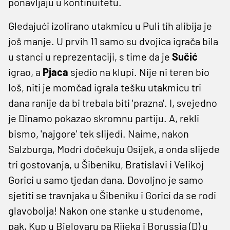
ponavljaju u kontinuitetu.
Gledajući izolirano utakmicu u Puli tih alibija je
još manje. U prvih 11 samo su dvojica igrača bila
u stanci u reprezentaciji, s time da je
Sučić
igrao, a
Pjaca
sjedio na klupi. Nije ni teren bio
loš, niti je momčad igrala tešku utakmicu tri
dana ranije da bi trebala biti 'prazna'. I, svejedno
je Dinamo pokazao skromnu partiju. A, rekli
bismo, 'najgore' tek slijedi. Naime, nakon
Salzburga, Modri dočekuju Osijek, a onda slijede
tri gostovanja, u Šibeniku, Bratislavi i Velikoj
Gorici u samo tjedan dana. Dovoljno je samo
sjetiti se travnjaka u Šibeniku i Gorici da se rodi
glavobolja! Nakon one stanke u studenome,
pak, Kup u Bjelovaru pa Rijeka i Borussia (D) u