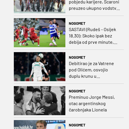
pobjedu karijere, Scaroni
preuzeo ukupno vodstvo
u Poljskoj
NOGOMET
SASTAVI (Rudeš - Osijek
18.30): Skoko ipak bez
debija od prve minute,
gosti promijenili
napadača u odnosu na
NOGOMET
prvo kolo
Debitirao je za Vatrene
pod Olićem, osvojio
duplu krunu u
Rumunjskoj pa preselio
na Cipar
NOGOMET
Preminuo Jorge Messi,
otac argentinskog
čarobnjaka Lionela
NOGOMET