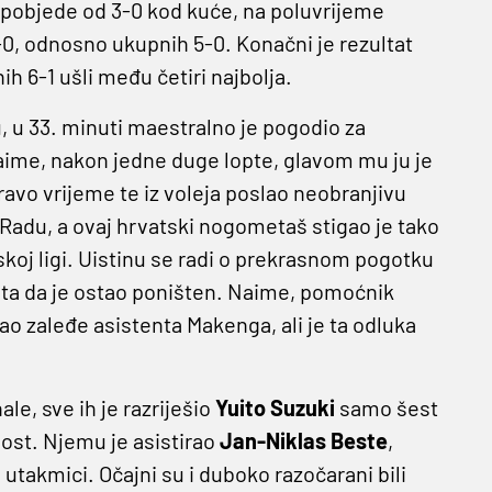
on pobjede od 3-0 kod kuće, na poluvrijeme
-0, odnosno ukupnih 5-0. Konačni je rezultat
h 6-1 ušli među četiri najbolja.
 u 33. minuti maestralno je pogodio za
aime, nakon jedne duge lopte, glavom mu ju je
pravo vrijeme te iz voleja poslao neobranjivu
Radu, a ovaj hrvatski nogometaš stigao je tako
oj ligi. Uistinu se radi o prekrasnom pogotku
 šteta da je ostao poništen. Naime, pomoćnik
zao zaleđe asistenta Makenga, ali je ta odluka
ale, sve ih je razriješio
Yuito Suzuki
samo šest
ost. Njemu je asistirao
Jan-Niklas Beste
,
utakmici. Očajni su i duboko razočarani bili