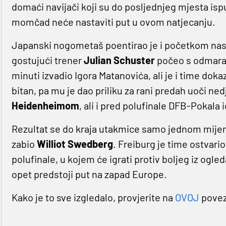
domaći navijači koji su do posljednjeg mjesta ispun
momčad neće nastaviti put u ovom natjecanju.
Japanski nogometaš poentirao je i početkom nast
gostujući trener
Julian Schuster
počeo s odmaran
minuti izvadio Igora Matanovića, ali je i time doka
bitan, pa mu je dao priliku za rani predah uoči ne
Heidenheimom
, ali i pred polufinale DFB-Pokala
Rezultat se do kraja utakmice samo jednom mijenj
zabio
Williot Swedberg
. Freiburg je time ostvario
polufinale, u kojem će igrati protiv boljeg iz ogle
opet predstoji put na zapad Europe.
Kako je to sve izgledalo, provjerite na
OVOJ
povez