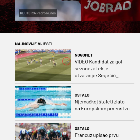
REUTERS/Pedro Nunes
NAJNOVIJE VIJESTI
NOGOMET
VIDEO Kandidat za gol
sezone, a tek je
otvaranje: Segečić
bombom probio West
Ham!
OSTALO
Njemačkoj štafeti zlato
na Europskom prvenstvu
OSTALO
Francuz upisao prvu