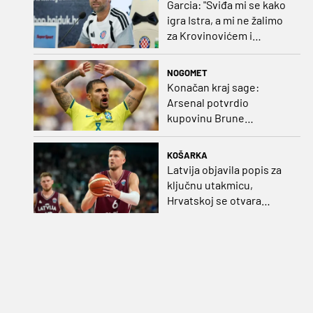
Garcia: "Sviđa mi se kako
igra Istra, a mi ne žalimo
za Krovinovićem i
Guillamonom. Selahi?
Nismo u kontaktu"
NOGOMET
Konačan kraj sage:
Arsenal potvrdio
kupovinu Brune
Guimaraesa
KOŠARKA
Latvija objavila popis za
ključnu utakmicu,
Hrvatskoj se otvara
velika prilika