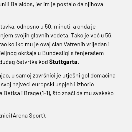
ili Balaidos, jer im je postalo da njihova
avka, odnosno u 50. minuti, a onda je
jem svojih glavnih vedeta. Tako je već u 56.
zao koliko mu je ovaj član Vatrenih vrijedan i
djeljnog okršaja u Bundesligi s fenjerašem
 idućeg četvrtka kod
Stuttgarta
.
ao, u samoj završnici je utješni gol domaćina
 svoj najveći europski uspjeh i izborio
da Betisa i Brage (1-1), što znači da mu svakako
nici (Arena Sport).