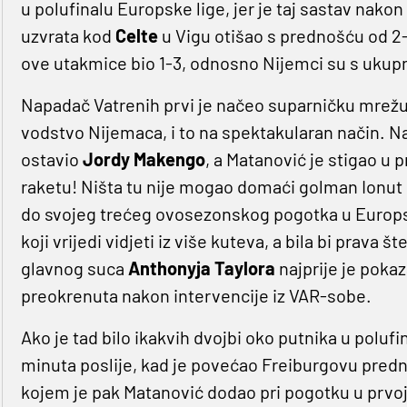
u polufinalu Europske lige, jer je taj sastav nak
uzvrata kod
Celte
u Vigu otišao s prednošću od 2
ove utakmice bio 1-3, odnosno Nijemci su s ukupni
Napadač Vatrenih prvi je načeo suparničku mrežu,
vodstvo Nijemaca, i to na spektakularan način. N
ostavio
Jordy Makengo
, a Matanović je stigao u 
raketu! Ništa tu nije mogao domaći golman Ionut 
do svojeg trećeg ovosezonskog pogotka u Europsk
koji vrijedi vidjeti iz više kuteva, a bila bi prava
glavnog suca
Anthonyja Taylora
najprije je poka
preokrenuta nakon intervencije iz VAR-sobe.
Ako je tad bilo ikakvih dvojbi oko putnika u polufin
minuta poslije, kad je povećao Freiburgovu predn
kojem je pak Matanović dodao pri pogotku u prvoj 