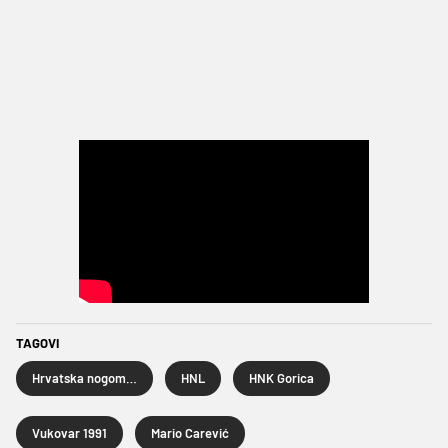
TAGOVI
Hrvatska nogometna liga
HNL
HNK Gorica
Vukovar 1991
Mario Carević