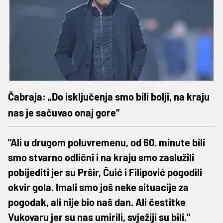
Čabraja: „Do isključenja smo bili bolji, na kraju
nas je sačuvao onaj gore“
"Ali u drugom poluvremenu, od 60. minute bili
smo stvarno odlični i na kraju smo zaslužili
pobijediti jer su Pršir, Čuić i Filipović pogodili
okvir gola. Imali smo još neke situacije za
pogodak, ali nije bio naš dan. Ali čestitke
Vukovaru jer su nas umirili, svježiji su bili."