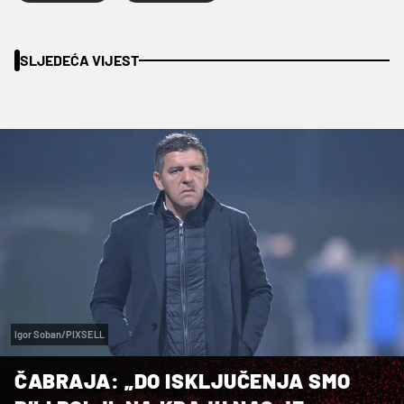
SLJEDEĆA VIJEST
Igor Soban/PIXSELL
ČABRAJA: „DO ISKLJUČENJA SMO