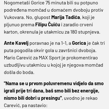
Nogometaši Gorice 75 minuta bili su potpuno
podređena momčad u domaćem dvoboju protiv
Vukovara. No, glupost
Marija Tadića
, koji je
pljunuo prema
Filipu Čuiću
i zaradio crveni
karton, okrenula je utakmicu za 180 stupnjeva.
Ante Kavelj
poravnao je na 1-1, a
Gorica
je čak tri
puta pogodila okvir gola u završnici dvoboja.
Mario Carević za MAX Sport je prokomentirao
uzbudljivu utakmicu u kojoj je njegova momčad
došla do boda.
"Nama se u prvom poluvremenu vidjelo da smo
igrali prije tri dana, baš smo bili bez energije,
nismo bili dobri u presingu"
, uvodno je rekao
Carević, pa nastavio: