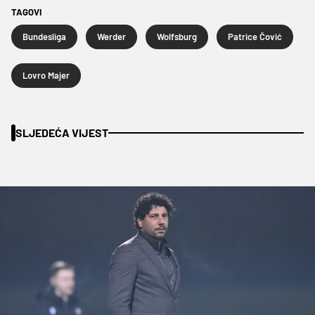
TAGOVI
Bundesliga
Werder
Wolfsburg
Patrice Čović
Lovro Majer
SLJEDEĆA VIJEST