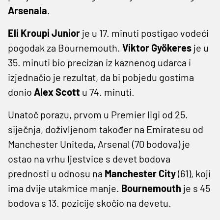
Arsenala
.
Eli Kroupi Junior
je u 17. minuti postigao vodeći
pogodak za Bournemouth.
Viktor Gyökeres
je u
35. minuti bio precizan iz kaznenog udarca i
izjednačio je rezultat, da bi pobjedu gostima
donio
Alex Scott
u 74. minuti.
Unatoč porazu, prvom u Premier ligi od 25.
siječnja, doživljenom također na Emiratesu od
Manchester Uniteda, Arsenal (70 bodova) je
ostao na vrhu ljestvice s devet bodova
prednosti u odnosu na
Manchester City
(61), koji
ima dvije utakmice manje.
Bournemouth
je s 45
bodova s 13. pozicije skočio na devetu.