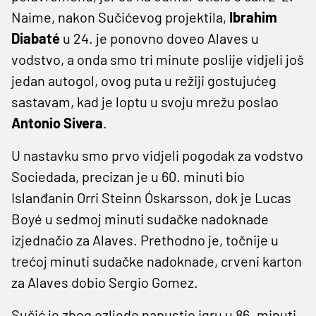
Naime, nakon Sučićevog projektila,
Ibrahim
Diabaté
u 24. je ponovno doveo Alaves u
vodstvo, a onda smo tri minute poslije vidjeli još
jedan autogol, ovog puta u režiji gostujućeg
sastavam, kad je loptu u svoju mrežu poslao
Antonio Sivera
.
U nastavku smo prvo vidjeli pogodak za vodstvo
Sociedada, precizan je u 60. minuti bio
Islanđanin Orri Steinn Óskarsson, dok je Lucas
Boyé u sedmoj minuti sudačke nadoknade
izjednačio za Alaves. Prethodno je, točnije u
trećoj minuti sudačke nadoknade, crveni karton
za Alaves dobio Sergio Gomez.
Sučić je zbog ozljede napustio igru u 86. minuti,