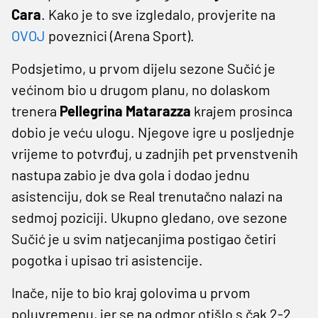
Cara
. Kako je to sve izgledalo, provjerite na
OVOJ
poveznici (Arena Sport).
Podsjetimo, u prvom dijelu sezone Sučić je
većinom bio u drugom planu, no dolaskom
trenera
Pellegrina Matarazza
krajem prosinca
dobio je veću ulogu. Njegove igre u posljednje
vrijeme to potvrđuj, u zadnjih pet prvenstvenih
nastupa zabio je dva gola i dodao jednu
asistenciju, dok se Real trenutačno nalazi na
sedmoj poziciji. Ukupno gledano, ove sezone
Sučić je u svim natjecanjima postigao četiri
pogotka i upisao tri asistencije.
Inače, nije to bio kraj golovima u prvom
poluvremenu, jer se na odmor otišlo s čak 2-2.