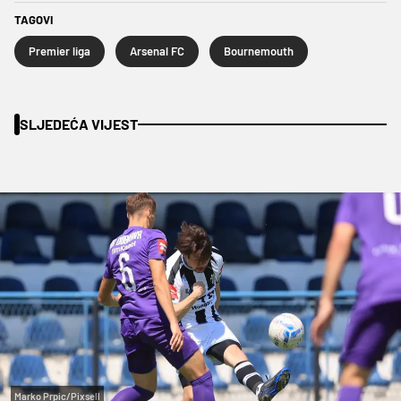
TAGOVI
Premier liga
Arsenal FC
Bournemouth
SLJEDEĆA VIJEST
Marko Prpic/Pixsell