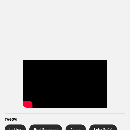
TAGOVI
La Liga
Real Sociedad
Alaves
Luka Sučić