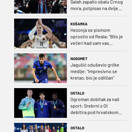
Salah zapalio obalu Crnog
mora, potpisao na dvije
godine
KOŠARKA
Hezonja se pismom
oprostio od Reala: "Bilo je
večeri kad sam vas
dovodio do ruba
strpljenja"
NOGOMET
Jagušić oduševio grčke
medije: "Impresivno se
kretao, bio je odličan"
OSTALO
Ogroman dobitak za naš
sport: Srebrni s OI
debitira pod hrvatskom
zastavom
OSTALO