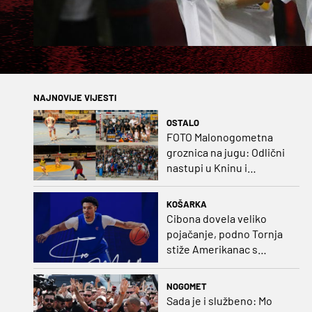
NAJNOVIJE VIJESTI
OSTALO
FOTO Malonogometna
groznica na jugu: Odlični
nastupi u Kninu i
Metkoviću okrunjeni
vrijednim nagradama
KOŠARKA
Cibona dovela veliko
pojačanje, podno Tornja
stiže Amerikanac s
naslovom iz EuroCupa
NOGOMET
Sada je i službeno: Mo