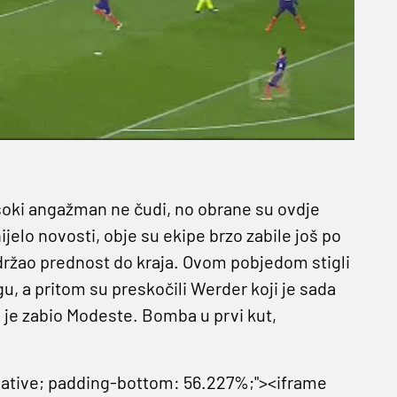
soki angažman ne čudi, no obrane su ovdje
jelo novosti, obje su ekipe brzo zabile još po
održao prednost do kraja. Ovom pobjedom stigli
gu, a pritom su preskočili Werder koji je sada
i je zabio Modeste. Bomba u prvi kut,
relative; padding-bottom: 56.227%;"><iframe