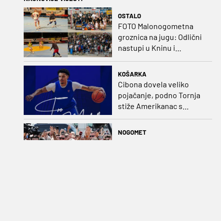
OSTALO
FOTO Malonogometna
groznica na jugu: Odlični
nastupi u Kninu i
Metkoviću okrunjeni
vrijednim nagradama
KOŠARKA
Cibona dovela veliko
pojačanje, podno Tornja
stiže Amerikanac s
naslovom iz EuroCupa
NOGOMET
Sada je i službeno: Mo
Salah zapalio obalu Crnog
mora, potpisao na dvije
godine
KOŠARKA
Hezonja se pismom
oprostio od Reala: "Bilo je