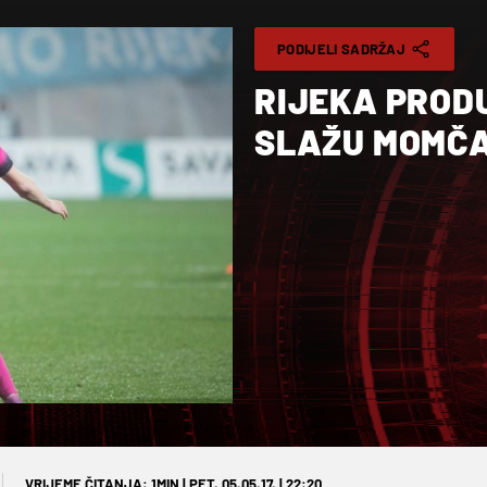
PODIJELI SADRŽAJ
RIJEKA PROD
SLAŽU MOMČA
VRIJEME ČITANJA: 1MIN | PET. 05.05.17. | 22:20