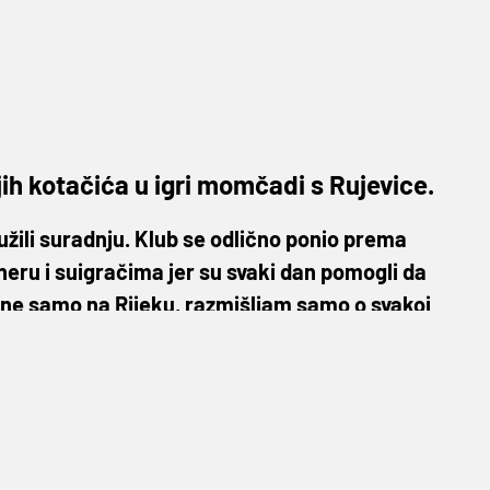
ih kotačića u igri momčadi s Rujevice.
užili suradnju. Klub se odlično ponio prema
eneru i suigračima jer su svaki dan pomogli da
erene samo na Rijeku, razmišljam samo o svakoj
sivanja ugovora.
o je bilo vidljivo na obje strane. Rijetko igrači
-u, no veliki uspjeh Rijeke očito je imao
sljedeće sezone imati priliku igrati Ligu
an bio i
Ivan Mance
, zamjenik sportskog