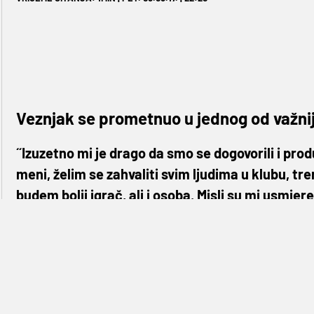
Veznjak se prometnuo u jednog od važnij
˝Izuzetno mi je drago da smo se dogovorili i prod
meni, želim se zahvaliti svim ljudima u klubu, tr
budem bolji igrač, ali i osoba. Misli su mi usmj
idućoj utakmici˝ -
izjavio je Bradarić nakon potpi
Novi ugovor potpisan je na tri godine, a zadovoljstv
umjesto stranih angažmana odaberu ostanak u HNL
pozitivne konotacije kod igrača. Bradarić će tako 
prvaka, a to je san svakog igrača. Jako je zadovolj