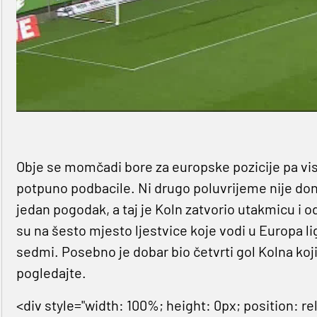
Obje se momčadi bore za europske pozicije pa vi
potpuno podbacile. Ni drugo poluvrijeme nije doni
jedan pogodak, a taj je Koln zatvorio utakmicu i 
su na šesto mjesto ljestvice koje vodi u Europa li
sedmi. Posebno je dobar bio četvrti gol Kolna koj
pogledajte.
<div style="width: 100%; height: 0px; position: 