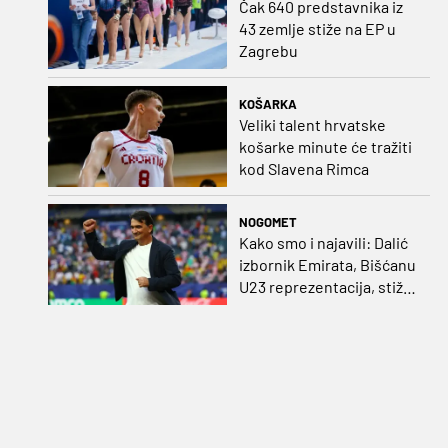
Čak 640 predstavnika iz
43 zemlje stiže na EP u
Zagrebu
KOŠARKA
Veliki talent hrvatske
košarke minute će tražiti
kod Slavena Rimca
NOGOMET
Kako smo i najavili: Dalić
izbornik Emirata, Bišćanu
U23 reprezentacija, stiže
i Ivanković!