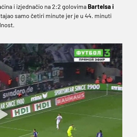
ćina i izjednačio na 2:2 golovima
Bartelsa i
stajao samo četiri minute jer je u 44. minuti
dnost.