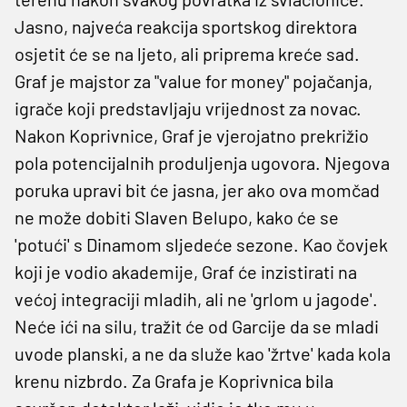
Jasno, najveća reakcija sportskog direktora
osjetit će se na ljeto, ali priprema kreće sad.
Graf je majstor za "value for money" pojačanja,
igrače koji predstavljaju vrijednost za novac.
Nakon Koprivnice, Graf je vjerojatno prekrižio
pola potencijalnih produljenja ugovora. Njegova
poruka upravi bit će jasna, jer ako ova momčad
ne može dobiti Slaven Belupo, kako će se
'potući' s Dinamom sljedeće sezone. Kao čovjek
koji je vodio akademije, Graf će inzistirati na
većoj integraciji mladih, ali ne 'grlom u jagode'.
Neće ići na silu, tražit će od Garcije da se mladi
uvode planski, a ne da služe kao 'žrtve' kada kola
krenu nizbrdo. Za Grafa je Koprivnica bila