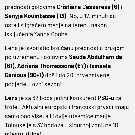
prednosti golovima
Cristiana Casseresa (6) i
Senyja Koumbasse (13)
. No, u 17. minuti su
ostali s igračem manje na terenu nakon
isključenja Yanna Gboha.
Lens je iskoristio brojčanu prednost u drugom
poluvremenu i golovima
Sauda Abdulhamida
(61), Adriena Thomassona (67) i Ismaela
Ganioua (90+1)
došli do 20. prvenstvene
pobjede u ovoj sezoni.
Lens
je sa 62 boda jedini konkurent
PSG-u
za
trofej. Aktualni europski i francuski prvaci imaju
samo bod više, ali i dvije utakmice manje.
Tolouse je s 37 bodova u sigurnoj zoni, na 10.
mjestu. (Hina)