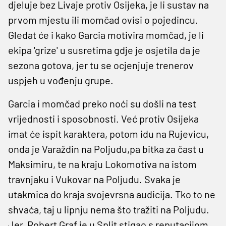
djeluje bez Livaje protiv Osijeka, je li sustav na
prvom mjestu ili momčad ovisi o pojedincu.
Gledat će i kako Garcia motivira momčad, je li
ekipa 'grize' u susretima gdje je osjetila da je
sezona gotova, jer tu se ocjenjuje trenerov
uspjeh u vođenju grupe.
Garcia i momčad preko noći su došli na test
vrijednosti i sposobnosti. Već protiv Osijeka
imat će ispit karaktera, potom idu na Rujevicu,
onda je Varaždin na Poljudu,pa bitka za čast u
Maksimiru, te na kraju Lokomotiva na istom
travnjaku i Vukovar na Poljudu. Svaka je
utakmica do kraja svojevrsna audicija. Tko to ne
shvaća, taj u lipnju nema što tražiti na Poljudu.
Jer, Robert Graf je u Split stigao s reputacijom