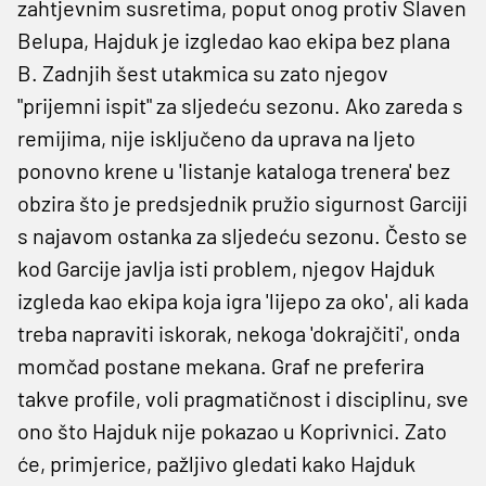
zahtjevnim susretima, poput onog protiv Slaven
Belupa, Hajduk je izgledao kao ekipa bez plana
B. Zadnjih šest utakmica su zato njegov
"prijemni ispit" za sljedeću sezonu. Ako zareda s
remijima, nije isključeno da uprava na ljeto
ponovno krene u 'listanje kataloga trenera' bez
obzira što je predsjednik pružio sigurnost Garciji
s najavom ostanka za sljedeću sezonu. Često se
kod Garcije javlja isti problem, njegov Hajduk
izgleda kao ekipa koja igra 'lijepo za oko', ali kada
treba napraviti iskorak, nekoga 'dokrajčiti', onda
momčad postane mekana. Graf ne preferira
takve profile, voli pragmatičnost i disciplinu, sve
ono što Hajduk nije pokazao u Koprivnici. Zato
će, primjerice, pažljivo gledati kako Hajduk