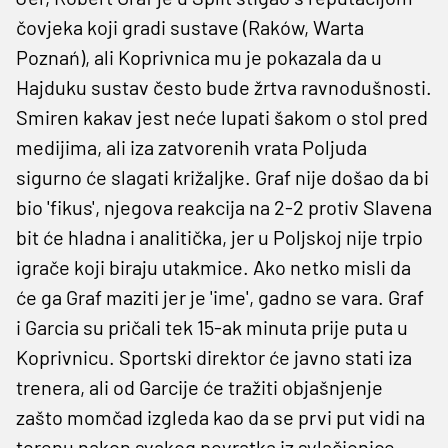
čovjeka koji gradi sustave (Raków, Warta
Poznań), ali Koprivnica mu je pokazala da u
Hajduku sustav često bude žrtva ravnodušnosti.
Smiren kakav jest neće lupati šakom o stol pred
medijima, ali iza zatvorenih vrata Poljuda
sigurno će slagati križaljke. Graf nije došao da bi
bio 'fikus', njegova reakcija na 2-2 protiv Slavena
bit će hladna i analitička, jer u Poljskoj nije trpio
igrače koji biraju utakmice. Ako netko misli da
će ga Graf maziti jer je 'ime', gadno se vara. Graf
i Garcia su pričali tek 15-ak minuta prije puta u
Koprivnicu. Sportski direktor će javno stati iza
trenera, ali od Garcije će tražiti objašnjenje
zašto momčad izgleda kao da se prvi put vidi na
terenu nakon svakog povratka iz svlačionice.