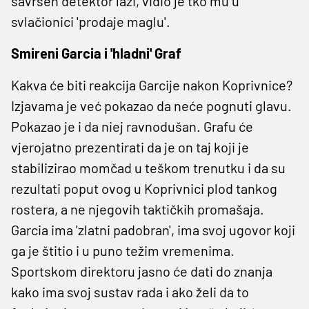
savršen detektor laži, vidio je tko mu u
svlačionici 'prodaje maglu'.
Smireni Garcia i 'hladni' Graf
Kakva će biti reakcija Garcije nakon Koprivnice?
Izjavama je već pokazao da neće pognuti glavu.
Pokazao je i da niej ravnodušan. Grafu će
vjerojatno prezentirati da je on taj koji je
stabilizirao momčad u teškom trenutku i da su
rezultati poput ovog u Koprivnici plod tankog
rostera, a ne njegovih taktičkih promašaja.
Garcia ima 'zlatni padobran', ima svoj ugovor koji
ga je štitio i u puno težim vremenima.
Sportskom direktoru jasno će dati do znanja
kako ima svoj sustav rada i ako želi da to