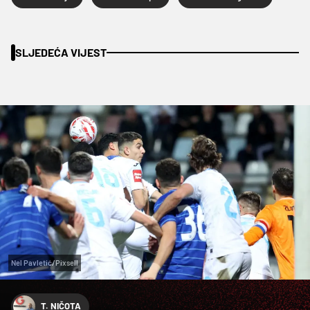
SLJEDEĆA VIJEST
Nel Pavletić/Pixsell
T. NIČOTA