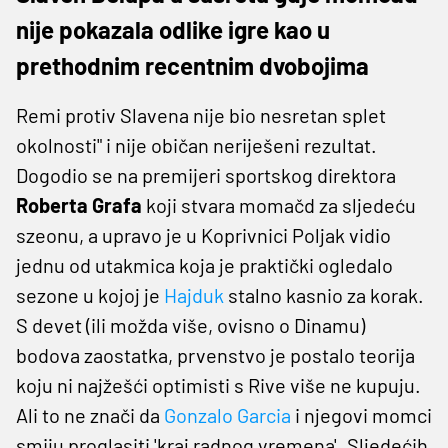
nije pokazala odlike igre kao u
prethodnim recentnim dvobojima
Remi protiv Slavena nije bio nesretan splet
okolnosti" i nije običan neriješeni rezultat.
Dogodio se na premijeri sportskog direktora
Roberta Grafa
koji stvara momačd za sljedeću
szeonu, a upravo je u Koprivnici Poljak vidio
jednu od utakmica koja je praktički ogledalo
sezone u kojoj je
Hajduk
stalno kasnio za korak.
S devet (ili možda više, ovisno o Dinamu)
bodova zaostatka, prvenstvo je postalo teorija
koju ni najžešći optimisti s Rive više ne kupuju.
Ali to ne znači da
Gonzalo Garcia
i njegovi momci
smiju proglasiti 'kraj radnog vremena'. Sljedećih