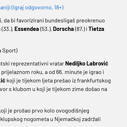
niji (Igraj odgovorno, 18+)
i, da bi favorizirani bundesligaš preokrenuo
a
(33.),
Essendea
(53.),
Dorscha
(87.) i
Tietza
 Sport)
tski reprezentativni vratar
Nediljko Labrović
rijelaznom roku, a od 66. minute je igrao i
kić
koji je tijekom ljeta prešao iz frankfurtskog
vor s klubom u koji je tijekom zime došao na
koji je prošao prvo kolo ovogodišnjeg
a klupskog nogometa u Njemačkoj zadržali