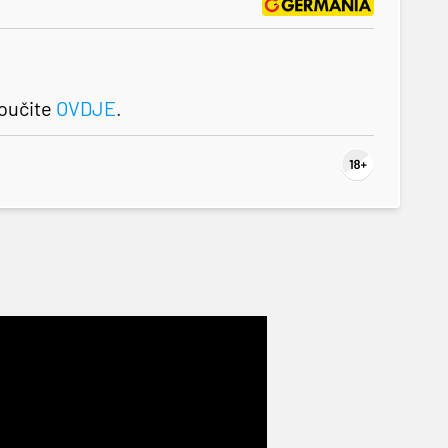
roučite
OVDJE
.