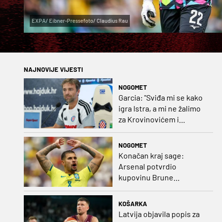
EXPA/ Eibner-Pressefoto/ Claudius Rau
NAJNOVIJE VIJESTI
NOGOMET
Garcia: "Sviđa mi se kako
igra Istra, a mi ne žalimo
za Krovinovićem i
Guillamonom. Selahi?
Nismo u kontaktu"
NOGOMET
Konačan kraj sage:
Arsenal potvrdio
kupovinu Brune
Guimaraesa
KOŠARKA
Latvija objavila popis za