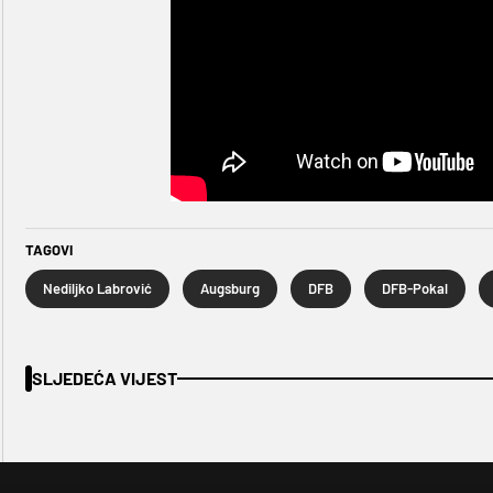
TAGOVI
Nediljko Labrović
Augsburg
DFB
DFB-Pokal
SLJEDEĆA VIJEST