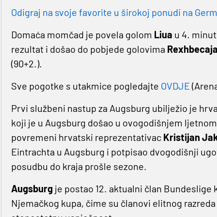
Odigraj na svoje favorite u širokoj ponudi na Germa
Domaća momčad je povela golom
Liua
u 4. minut
rezultat i došao do pobjede golovima
Rexhbecaj
(90+2.).
Sve pogotke s utakmice pogledajte
OVDJE
(Arena
Prvi službeni nastup za Augsburg ubilježio je hrva
koji je u Augsburg došao u ovogodišnjem ljetnom p
povremeni hrvatski reprezentativac
Kristijan Ja
Eintrachta u Augsburg i potpisao dvogodišnji ugo
posudbu do kraja prošle sezone.
Augsburg
je postao 12. aktualni član Bundeslige 
Njemačkog kupa, čime su članovi elitnog razred