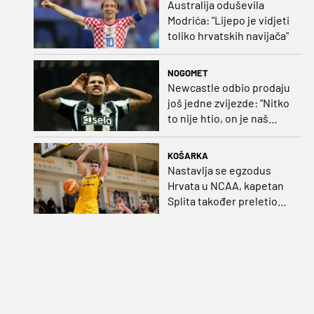
Australija oduševila
Modrića: "Lijepo je vidjeti
toliko hrvatskih navijača"
NOGOMET
Newcastle odbio prodaju
još jedne zvijezde: "Nitko
to nije htio, on je naš
kapetan"
KOŠARKA
Nastavlja se egzodus
Hrvata u NCAA, kapetan
Splita također preletio
Atlantik