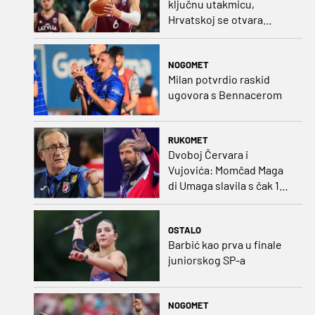
ključnu utakmicu,
Hrvatskoj se otvara
velika prilika
NOGOMET
Milan potvrdio raskid
ugovora s Bennacerom
RUKOMET
Dvoboj Červara i
Vujovića: Momčad Maga
di Umaga slavila s čak 12
golova razlike
OSTALO
Barbić kao prva u finale
juniorskog SP-a
NOGOMET