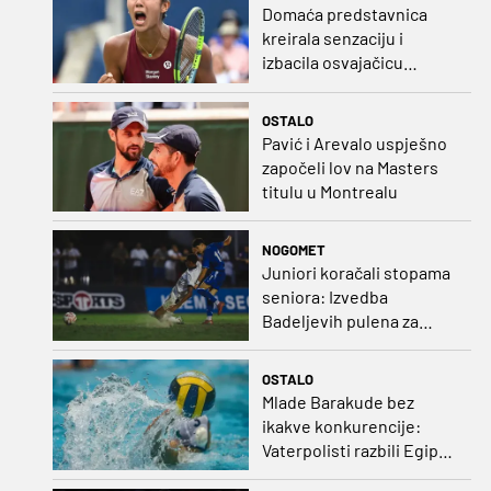
Domaća predstavnica
kreirala senzaciju i
izbacila osvajačicu
Roland Garrosa
OSTALO
Pavić i Arevalo uspješno
započeli lov na Masters
titulu u Montrealu
NOGOMET
Juniori koračali stopama
seniora: Izvedba
Badeljevih pulena za
čistu peticu protiv
Bruggea!
OSTALO
Mlade Barakude bez
ikakve konkurencije:
Vaterpolisti razbili Egipat
za polufinale SP-a!