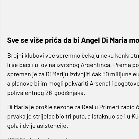
Sve se više priča da bi Angel Di Maria mo
Brojni klubovi već spremno čekaju neku konkretnu 
li se bacili u lov na izvrsnog Argentinca. Prema 
spreman je za Di Mariju izdvojiti čak 50 milijuna eur
a planove bi im mogli pokvariti Arsenal i pogotovo
polivalentnog 26-godišnjaka.
Di Maria je prošle sezone za Real u Primeri zabio če
prvaka je strijelac bio tri puta, a istaknuo se i u K
gola i dvije asistencije.