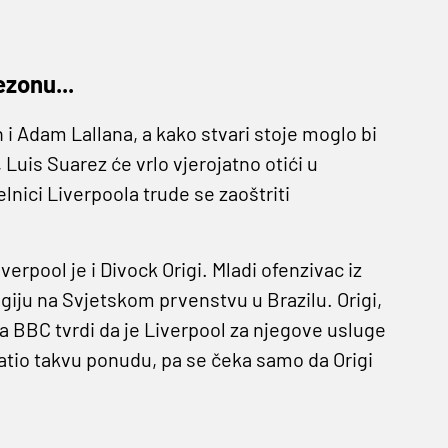
ezonu...
 i Adam Lallana, a kako stvari stoje moglo bi
 Luis Suarez će vrlo vjerojatno otići u
lnici Liverpoola trude se zaoštriti
erpool je i Divock Origi. Mladi ofenzivac iz
giju na Svjetskom prvenstvu u Brazilu. Origi,
, a BBC tvrdi da je Liverpool za njegove usluge
vatio takvu ponudu, pa se čeka samo da Origi
ntarfora Lamberta, od ranije imaju Sturridgea i