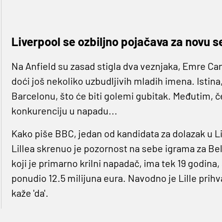
Liverpool se ozbiljno pojačava za novu s
Na Anfield su zasad stigla dva veznjaka, Emre Can
doći još nekoliko uzbudljivih mladih imena. Istina,
Barcelonu, što će biti golemi gubitak. Međutim, če
konkurenciju u napadu...
Kako piše BBC, jedan od kandidata za dolazak u Liv
Lillea skrenuo je pozornost na sebe igrama za Bel
koji je primarno krilni napadač, ima tek 19 godina
ponudio 12.5 milijuna eura. Navodno je Lille prih
kaže 'da'.
Ranije je Liverpool osigurao i nešto iskusnijeg ce