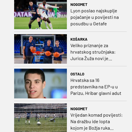
NOGOMET
Lyon poslao najskuplje
pojačanje u povijesti na
posudbu u Getafe
KOŠARKA
Veliko priznanje za
hrvatskog stručnjaka:
Jurica Žuža novi je
pomoćni trener
Barcelone!
OSTALO
Hrvatska sa 16
predstavnika na EP-u u
Parizu, Hribar glavni adut
NOGOMET
Vrijedan komad povijesti:
Na dražbu ide lopta
kojom je Božja ruka