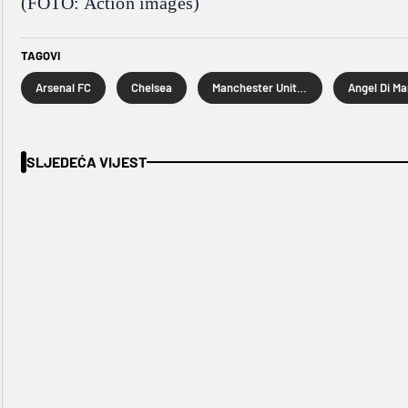
(FOTO: Action images)
TAGOVI
Arsenal FC
Chelsea
Manchester United
Angel Di Ma
SLJEDEĆA VIJEST