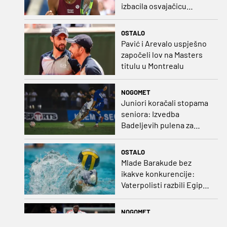
izbacila osvajačicu
Roland Garrosa
OSTALO
Pavić i Arevalo uspješno
započeli lov na Masters
titulu u Montrealu
NOGOMET
Juniori koračali stopama
seniora: Izvedba
Badeljevih pulena za
čistu peticu protiv
Bruggea!
OSTALO
Mlade Barakude bez
ikakve konkurencije:
Vaterpolisti razbili Egipat
za polufinale SP-a!
NOGOMET
Lyon poslao najskuplje