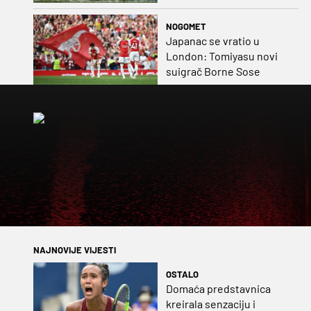
postigla gol
NOGOMET
Japanac se vratio u
London: Tomiyasu novi
suigrač Borne Sose
NAJNOVIJE VIJESTI
OSTALO
Domaća predstavnica
kreirala senzaciju i