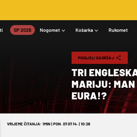
ti
SP 2026
Nogomet
Košarka
Rukomet
PODIJELI SADRŽAJ
TRI ENGLESKA
MARIJU: MAN 
EURA!?
VRIJEME ČITANJA: 1MIN | PON. 07.07.14. | 10:26