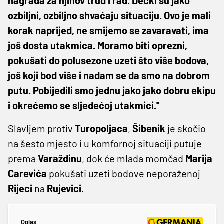
nagrada za njihov trud i rad. Dečki su jako
ozbiljni, ozbiljno shvaćaju situaciju. Ovo je mali
korak naprijed, ne smijemo se zavaravati, ima
još dosta utakmica. Moramo biti oprezni,
pokušati do polusezone uzeti što više bodova,
još koji bod više i nadam se da smo na dobrom
putu. Pobijedili smo jednu jako jako dobru ekipu
i okrećemo se sljedećoj utakmici.''
Slavljem protiv
Turopoljaca
,
Šibenik
je skočio
na šesto mjesto i u komfornoj situaciji putuje
prema
Varaždinu
, dok će mlada momčad
Marija
Carevića
pokušati uzeti bodove neporaženoj
Rijeci
na
Rujevici
.
Oglas