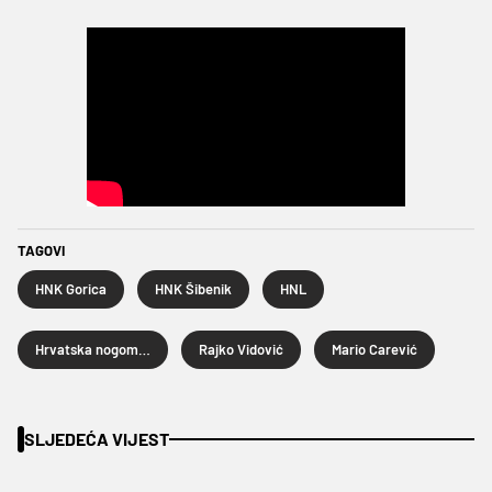
TAGOVI
HNK Gorica
HNK Šibenik
HNL
Hrvatska nogometna liga
Rajko Vidović
Mario Carević
SLJEDEĆA VIJEST