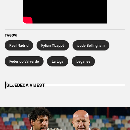
TAGOVI
Real Madrid
Kylian Mbappé
Jude Bellingham
Federico Valverde
La Liga
Leganes
SLJEDEĆA VIJEST