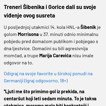
Treneri Šibenika i Gorice dali su svoje
viđenje ovog susreta
U posljednjoj utakmici 14. kola HNL-a
Šibenik
je
golom
Morrisona
u 37. minuti odnio minimalnu
pobjedu pred domaćom publikom i pobjegao s
dna ljestvice. Domaćini su bili agresivnija
momčad, a trupe
Marija Carevića
nisu imale
odgovor na to.
Odigraj na svoje favorite u širokoj ponudi na
Germaniji (Igraj odgovorno, 18+)
''Ljuti me što primimo gol iz prekida, na
centaršut koji leti sedam minuta. To je takva
utakmica, moramo malo biti konkretniji i