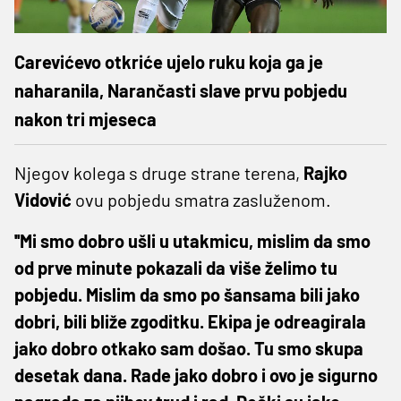
Carevićevo otkriće ujelo ruku koja ga je
naharanila, Narančasti slave prvu pobjedu
nakon tri mjeseca
Njegov kolega s druge strane terena,
Rajko
Vidović
ovu pobjedu smatra zasluženom.
''Mi smo dobro ušli u utakmicu, mislim da smo
od prve minute pokazali da više želimo tu
pobjedu. Mislim da smo po šansama bili jako
dobri, bili bliže zgoditku. Ekipa je odreagirala
jako dobro otkako sam došao. Tu smo skupa
desetak dana. Rade jako dobro i ovo je sigurno