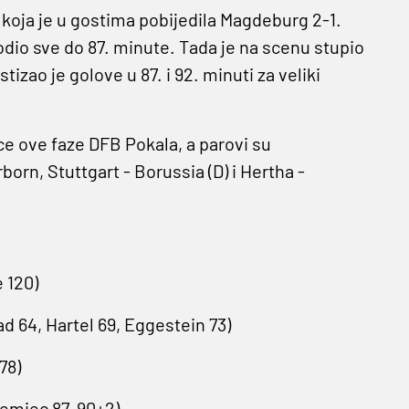
a koja je u gostima pobijedila Magdeburg 2-1.
odio sve do 87. minute. Tada je na scenu stupio
tizao je golove u 87. i 92. minuti za veliki
ce ove faze DFB Pokala, a parovi su
orn, Stuttgart - Borussia (D) i Hertha -
 120)
ad 64, Hartel 69, Eggestein 73)
78)
Niemiec 87, 90+2)