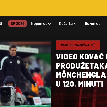
ti
SP 2026
Nogomet
Košarka
Rukomet
PODIJELI SADRŽAJ
VIDEO KOVAČ
PRODUŽETAKA ISPALI IZ KU
MÖNCHENGLA
U 120. MINUTI