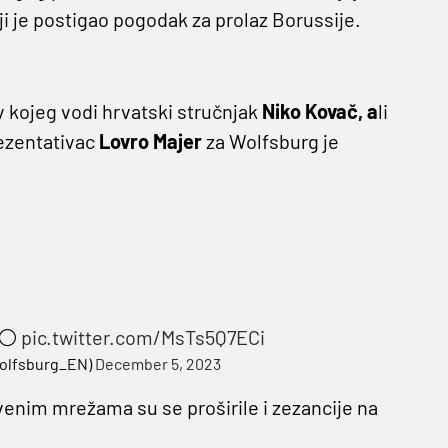
ji je postigao pogodak za prolaz Borussije.
v kojeg vodi hrvatski stručnjak
Niko Kovač, a
li
rezentativac
Lovro Majer
za Wolfsburg je
⚪️
pic.twitter.com/MsTs5Q7ECi
Wolfsburg_EN)
December 5, 2023
venim mrežama su se proširile i zezancije na