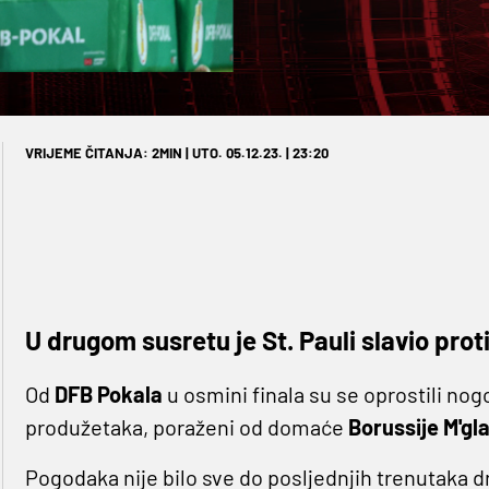
VRIJEME ČITANJA: 2MIN | UTO. 05.12.23. | 23:20
U drugom susretu je St. Pauli slavio pro
Od
DFB Pokala
u osmini finala su se oprostili no
produžetaka, poraženi od domaće
Borussije M'g
Pogodaka nije bilo sve do posljednjih trenutaka d