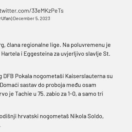
.twitter.com/33eMKzPeTs
rUfan)
December 5, 2023
rg, člana regionalne lige. Na poluvremenu je
 Hartela i Eggesteina za uvjerljivo slavlje St.
g DFB Pokala nogometaši Kaiserslauterna su
0. Domaći sastav do proboja među osam
vo je Tachie u 75. zabio za 1-0, a samo tri
godišnji hrvatski nogometaš Nikola Soldo,
.