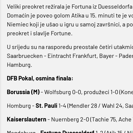
Veliki preokret režirala je Fortuna iz Duesseldorf
Domaćin je poveo golom Atika u 15. minuti te je v
Niemiec koji je ušao u igru u samoj završnici, a pos
preokret i slavlje Fortune.
U srijedu su na rasporedu preostale četiri utakmi
Saarbruecken - Eintracht Frankfurt, Bayer - Paderb
Hamburg.
DFB Pokal, osmina finala:
Borussia (M)
- Wolfsburg 0-0, produžeci 1-0 (Kone
Homburg -
St. Pauli
1-4 (Mendler 28 / Wahl 24, Sa
Kaiserslautern
- Nuernberg 2-0 (Tachie 75, Ache 
Magdeburg -
Fortuna Duesseldorf
1-2 (Atik 15 / 