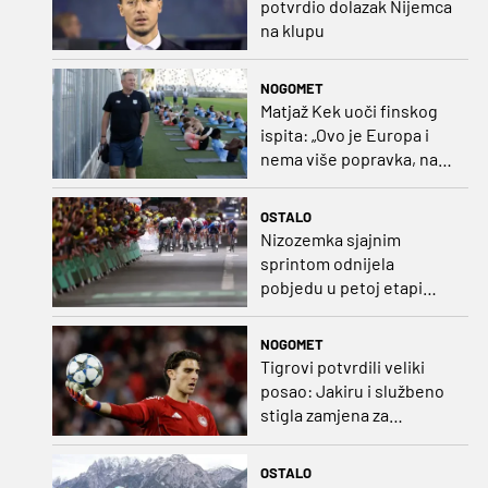
potvrdio dolazak Nijemca
na klupu
NOGOMET
Matjaž Kek uoči finskog
ispita: „Ovo je Europa i
nema više popravka, na
Rujevici se nešto pita i
Rijeku!“
OSTALO
Nizozemka sjajnim
sprintom odnijela
pobjedu u petoj etapi
Toura
NOGOMET
Tigrovi potvrdili veliki
posao: Jakiru i službeno
stigla zamjena za
Pandura
OSTALO