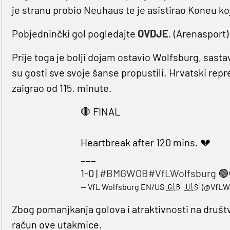
je stranu probio Neuhaus te je asistirao Koneu ko
Pobjedninčki gol pogledajte
OVDJE
. (Arenasport)
Prije toga je bolji dojam ostavio Wolfsburg, sasta
su gosti sve svoje šanse propustili. Hrvatski rep
zaigrao od 115. minute.
🛑 FINAL
Heartbreak after 120 mins. 💔
___
1-0 |
#BMGWOB
#VfLWolfsburg
🟢
— VfL Wolfsburg EN/US 🇬🇧 🇺🇸 (@VfL
Zbog pomanjkanja golova i atraktivnosti na društ
račun ove utakmice.