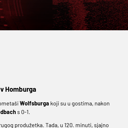
tiv Homburga
gometaši
Wolfsburga
koji su u gostima, nakon
ladbach
s 0-1.
rugog produžetka. Tada, u 120. minuti, sjajno