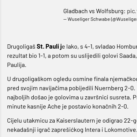
Gladbach vs Wolfsburg:
pic
— Wuseliger Schwabe (@Wuselige
Drugoligaš
St. Pauli j
e lako, s 4-1, svladao Hombu
rezultat bio 1-1, a potom su uslijedili golovi Saada,
Paulija.
U drugoligaškom ogledu osmine finala njemačko
pred svojim navijačima pobijedili Nuernberg 2-
najboljih došao je golovima u završnici susreta. Pr
minute kasnije Ache je postavio konačnih 2-0.
Cijelu utakmicu za Kaiserslautern je odigrao 22-
nekadašnji igrač zaprešićkog Intera i Lokomotive