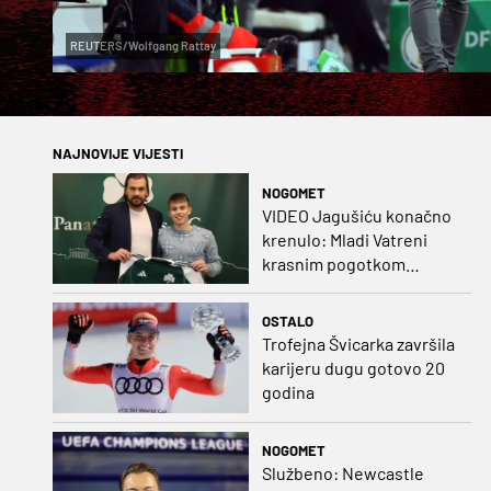
REUTERS/Wolfgang Rattay
NAJNOVIJE VIJESTI
NOGOMET
VIDEO Jagušiću konačno
krenulo: Mladi Vatreni
krasnim pogotkom
potvrdio sjajnu formu
OSTALO
Trofejna Švicarka završila
karijeru dugu gotovo 20
godina
NOGOMET
Službeno: Newcastle