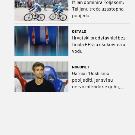
Milan dominira Poljskom:
Talijanu treća uzastopna
pobjeda
OSTALO
Hrvatski predstavnici bez
finala EP-a u skokovima u
vodu
NOGOMET
Garcia: "Došli smo
pobijediti, jer svi su
nervozni kada se gubi;
Pukštas: "Moja emotivna
utakmica pred djedom i
bakom"