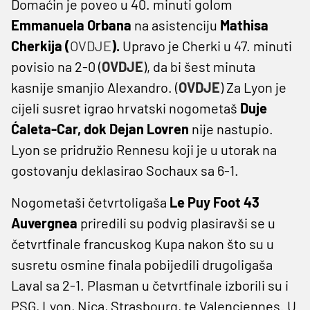
Domaćin je poveo u 40. minuti golom
Emmanuela Orbana
na asistenciju
Mathisa
Cherkija (
OVDJE
).
Upravo je Cherki u 47. minuti
povisio na 2-0 (
OVDJE
), da bi šest minuta
kasnije smanjio Alexandro. (
OVDJE
) Za Lyon je
cijeli susret igrao hrvatski nogometaš
Duje
Ćaleta-Car, dok Dejan Lovren
nije nastupio.
Lyon se pridružio Rennesu koji je u utorak na
gostovanju deklasirao Sochaux sa 6-1.
Nogometaši četvrtoligaša
Le Puy Foot 43
Auvergnea
priredili su podvig plasiravši se u
četvrtfinale francuskog Kupa nakon što su u
susretu osmine finala pobijedili drugoligaša
Laval sa 2-1. Plasman u četvrtfinale izborili su i
PSG, Lyon, Nica, Strasbourg, te Valenciennes. U