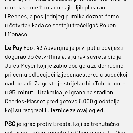
utorak se među osam najboljih plasirao
i Rennes, a posljednjeg putnika doznat ćemo
u četvrtak kada se sastaju trećeligaš Rouen
i Monaco.
Le Puy
Foot 43 Auvergne je prvi put u povijesti
dogurao do četvrtfinala, a junak susreta bio je
Jules Meyer koji je zabio oba gola za domaćine,
pri čemu odlučujući iz jedanaesterca u sudačkoj
nadoknadi. Za goste je strijelac bio Tchokounte
u 85. minuti. Utakmica je igrana na stadion
Charles-Massot pred gotovo 5.000 gledatelja
koji su razgrabili ulaznice za ovaj ogled.
PSG
je igrao protiv Bresta, koji se trenutačno
nalazi na trećem mjestu Le Championnata. Ova