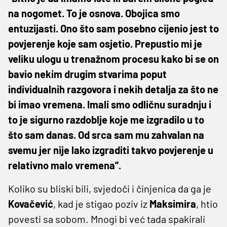
na nogomet. To je osnova. Obojica smo
entuzijasti. Ono što sam posebno cijenio jest to
povjerenje koje sam osjetio. Prepustio mi je
veliku ulogu u trenažnom procesu kako bi se on
bavio nekim drugim stvarima poput
individualnih razgovora i nekih detalja za što ne
bi imao vremena. Imali smo odličnu suradnju i
to je sigurno razdoblje koje me izgradilo u to
što sam danas. Od srca sam mu zahvalan na
svemu jer nije lako izgraditi takvo povjerenje u
relativno malo vremena”.
Koliko su bliski bili, svjedoči i činjenica da ga je
Kovačević
, kad je stigao poziv iz
Maksimira
, htio
povesti sa sobom. Mnogi bi već tada spakirali