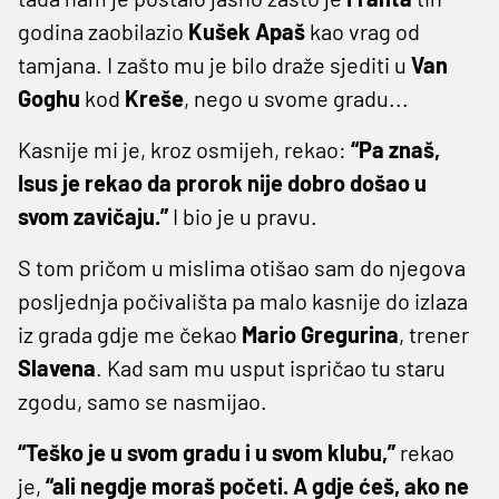
godina zaobilazio
Kušek
Apaš
kao vrag od
tamjana. I zašto mu je bilo draže sjediti u
Van
Goghu
kod
Kreše
, nego u svome gradu...
Kasnije mi je, kroz osmijeh, rekao:
“Pa znaš,
Isus je rekao da prorok nije dobro došao u
svom zavičaju.”
I bio je u pravu.
S tom pričom u mislima otišao sam do njegova
posljednja počivališta pa malo kasnije do izlaza
iz grada gdje me čekao
Mario
Gregurina
, trener
Slavena
. Kad sam mu usput ispričao tu staru
zgodu, samo se nasmijao.
“Teško je u svom gradu i u svom klubu,”
rekao
je,
“ali negdje moraš početi. A gdje ćeš, ako ne