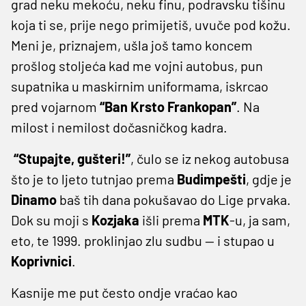
grad neku mekoću, neku finu, podravsku tišinu
koja ti se, prije nego primijetiš, uvuče pod kožu.
Meni je, priznajem, ušla još tamo koncem
prošlog stoljeća kad me vojni autobus, pun
supatnika u maskirnim uniformama, iskrcao
pred vojarnom
“Ban Krsto Frankopan”
. Na
milost i nemilost dočasničkog kadra.
“Stupajte, gušteri!”
, čulo se iz nekog autobusa
što je to ljeto tutnjao prema
Budimpešti
, gdje je
Dinamo
baš tih dana pokušavao do Lige prvaka.
Dok su moji s
Kozjaka
išli prema
MTK
-u, ja sam,
eto, te 1999. proklinjao zlu sudbu — i stupao u
Koprivnici
.
Kasnije me put često ondje vraćao kao