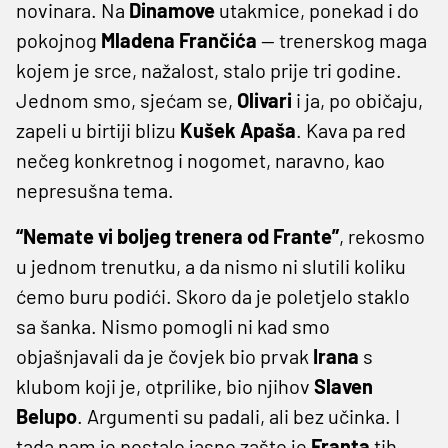
novinara. Na
Dinamove
utakmice, ponekad i do
pokojnog
Mladena
Frančića
— trenerskog maga
kojem je srce, nažalost, stalo prije tri godine.
Jednom smo, sjećam se,
Olivari
i ja, po običaju,
zapeli u birtiji blizu
Kušek
Apaša
. Kava pa red
nečeg konkretnog i nogomet, naravno, kao
nepresušna tema.
“Nemate vi boljeg trenera od Frante”
, rekosmo
u jednom trenutku, a da nismo ni slutili koliku
ćemo buru podići. Skoro da je poletjelo staklo
sa šanka. Nismo pomogli ni kad smo
objašnjavali da je čovjek bio prvak
Irana
s
klubom koji je, otprilike, bio njihov
Slaven
Belupo
. Argumenti su padali, ali bez učinka. I
tada nam je postalo jasno zašto je
Franta
tih