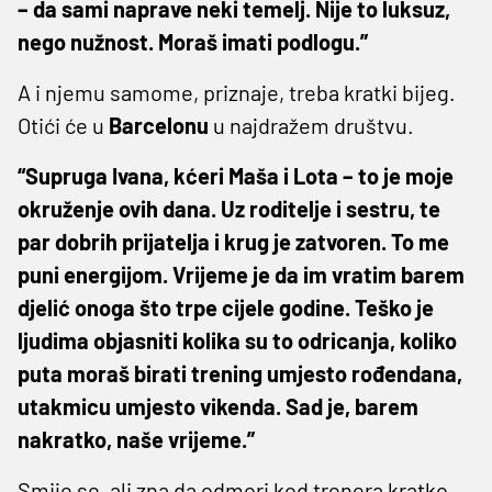
– da sami naprave neki temelj. Nije to luksuz,
nego nužnost. Moraš imati podlogu.”
A i njemu samome, priznaje, treba kratki bijeg.
Otići će u
Barcelonu
u najdražem društvu.
“Supruga Ivana, kćeri Maša i Lota – to je moje
okruženje ovih dana. Uz roditelje i sestru, te
par dobrih prijatelja i krug je zatvoren. To me
puni energijom. Vrijeme je da im vratim barem
djelić onoga što trpe cijele godine. Teško je
ljudima objasniti kolika su to odricanja, koliko
puta moraš birati trening umjesto rođendana,
utakmicu umjesto vikenda. Sad je, barem
nakratko, naše vrijeme.”
Smije se, ali zna da odmori kod trenera kratko