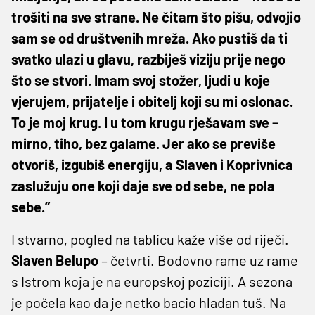
trošiti na sve strane. Ne čitam što pišu, odvojio
sam se od društvenih mreža. Ako pustiš da ti
svatko ulazi u glavu, razbiješ viziju prije nego
što se stvori. Imam svoj stožer, ljudi u koje
vjerujem, prijatelje i obitelj koji su mi oslonac.
To je moj krug. I u tom krugu rješavam sve –
mirno, tiho, bez galame. Jer ako se previše
otvoriš, izgubiš energiju, a Slaven i Koprivnica
zaslužuju one koji daje sve od sebe, ne pola
sebe.”
I stvarno, pogled na tablicu kaže više od riječi.
Slaven
Belupo
– četvrti. Bodovno rame uz rame
s Istrom koja je na europskoj poziciji. A sezona
je počela kao da je netko bacio hladan tuš. Na