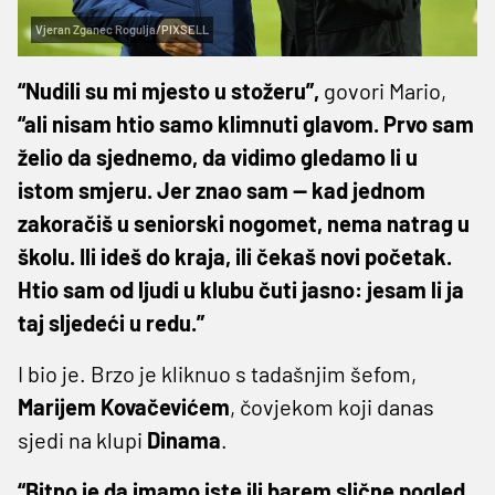
Vjeran Zganec Rogulja/PIXSELL
“Nudili su mi mjesto u stožeru”,
govori Mario,
“ali nisam htio samo klimnuti glavom. Prvo sam
želio da sjednemo, da vidimo gledamo li u
istom smjeru. Jer znao sam — kad jednom
zakoračiš u seniorski nogomet, nema natrag u
školu. Ili ideš do kraja, ili čekaš novi početak.
Htio sam od ljudi u klubu čuti jasno: jesam li ja
taj sljedeći u redu.”
I bio je. Brzo je kliknuo s tadašnjim šefom,
Marijem
Kovačevićem
, čovjekom koji danas
sjedi na klupi
Dinama
.
“Bitno je da imamo iste ili barem slične pogled