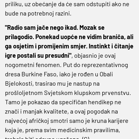
priliku, uz obećanje da će sam odstupiti ako ne
bude na potrebnoj razini.
"Radio sam jače nego ikad. Mozak se
prilagodio. Ponekad uopće ne vidim braniča, ali
ga osjetim i promijenim smjer. Instinkt i čitanje
igre postali su presudni"
, objasnio je ovaj
nogometni fenomen. Put do reprezentativnog
dresa Burkine Faso, iako je rođen u Obali
Bjelokosti, trasirao mu je nastup na
prošloljetnom Svjetskom klupskom prvenstvu.
Tamo je pokazao da specifičan hendikep ne
znači i manjak kvalitete, a ovaj pogodak na
najvećoj afričkoj smotri samo je kruna karijere
koja je, prema svim medicinskim pravilima,
trebala biti odavno ugašena. (G)