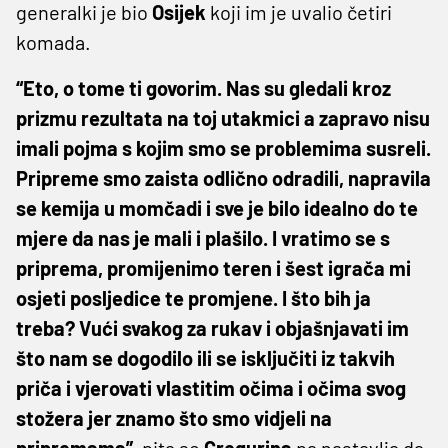
generalki je bio
Osijek
koji im je uvalio četiri
komada.
“Eto, o tome ti govorim. Nas su gledali kroz
prizmu rezultata na toj utakmici a zapravo nisu
imali pojma s kojim smo se problemima susreli.
Pripreme smo zaista odlično odradili, napravila
se kemija u momčadi i sve je bilo idealno do te
mjere da nas je mali i plašilo. I vratimo se s
priprema, promijenimo teren i šest igrača mi
osjeti posljedice te promjene. I što bih ja
treba? Vući svakog za rukav i objašnjavati im
što nam se dogodilo ili se isključiti iz takvih
priča i vjerovati vlastitim očima i očima svog
stožera jer znamo što smo vidjeli na
pripremama”,
pita se
Gregurina
pa nastavlja da