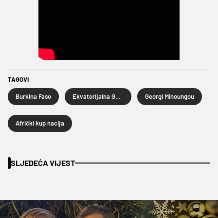
TAGOVI
Burkina Faso
Ekvatorijalna Gvineja
Georgi Minoungou
Afrički kup nacija
SLJEDEĆA VIJEST