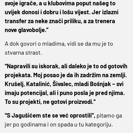
svoje igrače, a u klubovima poput našeg to
uvijek donosi i dobru i lošu vijest. Jer izlazni
transfer za neke znači priliku, a za trenera
nove glavobolje.”
A dok govori o mladima, vidi se da mu je to
stvarna strast.
“Napravili su iskorak, ali daleko je to od gotovih
projekata. Moj posao je da ih zadržim na zemlji.
Krušelj, Katalinić, Šivalec, mladi Bošnjak – svi
imaju potencijal, ali i puno posla je pred njima.
To su projekti, ne gotovi proizvodi.”
“S Jagušićem ste se već oprostili”,
pitamo ga
jer po godinama i on spada u tu kategoriju.