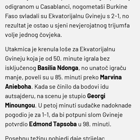
odigranom u Casablanci, nogometaši Burkine
Faso svladali su Ekvatorijalnu Gvineju s 2-1, no
rezultat je ostao u sjeni nevjerojatnog trijumfa
volje jednog čovjeka.
Utakmica je krenula loše za Ekvatorijalnu
Gvineju koja je od 50. minute igrala bez
isključenog
Basilia Ndonga
, no unatoč igraču
manje, poveli su u 85. minuti preko
Marvina
Anieboha
. Kada se činilo da bodovi idu
autsajderu, na scenu je stupio
Georgi
Minoungou
. U petoj minuti sudačke nadoknade
pogodio je za 1-1, da bi potpuni slom Gvineje
potvrdio
Edmond Tapsoba
u 98. minuti.
Posebnu težinu pobjedi daje strijelac