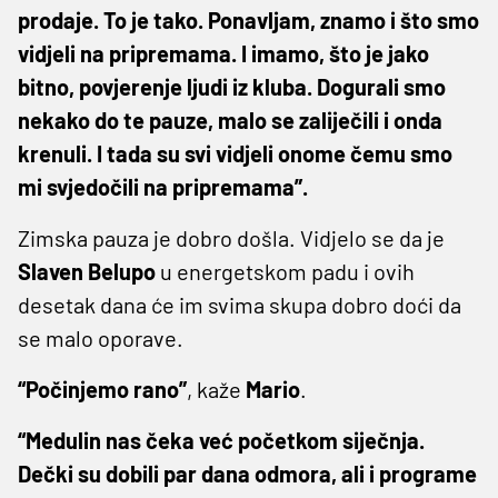
prodaje. To je tako. Ponavljam, znamo i što smo
vidjeli na pripremama. I imamo, što je jako
bitno, povjerenje ljudi iz kluba. Dogurali smo
nekako do te pauze, malo se zaliječili i onda
krenuli. I tada su svi vidjeli onome čemu smo
mi svjedočili na pripremama”.
Zimska pauza je dobro došla. Vidjelo se da je
Slaven
Belupo
u energetskom padu i ovih
desetak dana će im svima skupa dobro doći da
se malo oporave.
“Počinjemo rano”
, kaže
Mario
.
“Medulin nas čeka već početkom siječnja.
Dečki su dobili par dana odmora, ali i programe