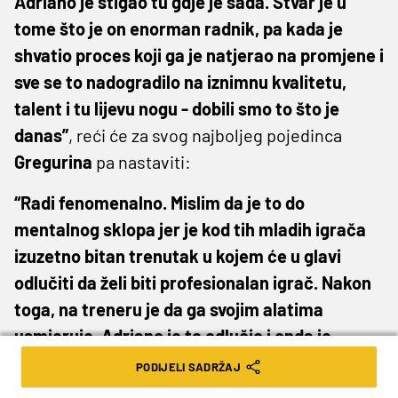
Adriano je stigao tu gdje je sada. Stvar je u
tome što je on enorman radnik, pa kada je
shvatio proces koji ga je natjerao na promjene i
sve se to nadogradilo na iznimnu kvalitetu,
talent i tu lijevu nogu - dobili smo to što je
danas”
, reći će za svog najboljeg pojedinca
Gregurina
pa nastaviti:
“Radi fenomenalno. Mislim da je to do
mentalnog sklopa jer je kod tih mladih igrača
izuzetno bitan trenutak u kojem će u glavi
odlučiti da želi biti profesionalan igrač. Nakon
toga, na treneru je da ga svojim alatima
usmjeruje. Adriano je to odlučio i onda je
krenulo. Svaki trening - 100 posto. Svaka
PODIJELI SADRŽAJ
utakmica - isto tako. Pa individualan rad,