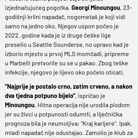
izjednačujućeg pogotka.
Georgi Minoungou
, 23-
godišnji krilni napadač, nogometaš je koji vidi
samo na jedno oko. Njegov uspon počeo je
2022. godine kada je iz druge češke lige
preselio u Seattle Sounderse, no upravo kad je
izborio mjesto u prvoj MLS momčadi, pripreme
u Marbelli pretvorile su se u pakao. Zbog teške
infekcije, njegovo je lijevo oko počelo oticati.
"Najprije je postalo crno, zatim crveno, a nakon
dva tjedna potpuno bijelo"
, ispričao je
Minoungou
. Hitna operacija nije urodila plodom
jer su živci u potpunosti odumrli, a liječnička
prognoza bila je neumoljiva: "Kraj karijere". Ipak,
mladi napadač nije odustajao. Zamolio je klub za