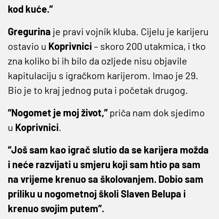
kod kuće.”
Gregurina
je pravi vojnik kluba. Cijelu je karijeru
ostavio u
Koprivnici
– skoro 200 utakmica, i tko
zna koliko bi ih bilo da ozljede nisu objavile
kapitulaciju s igračkom karijerom. Imao je 29.
Bio je to kraj jednog puta i početak drugog.
“Nogomet je moj život,”
priča nam dok sjedimo
u
Koprivnici
.
“Još sam kao igrač slutio da se karijera možda
i neće razvijati u smjeru koji sam htio pa sam
na vrijeme krenuo sa školovanjem. Dobio sam
priliku u nogometnoj školi Slaven Belupa i
krenuo svojim putem”.