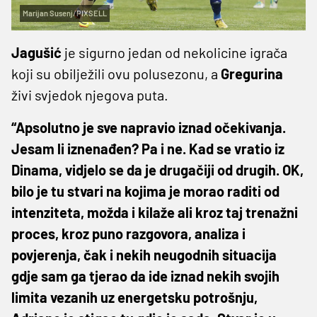
Marijan Susenj/PIXSELL
Jagušić
je sigurno jedan od nekolicine igrača
koji su obilježili ovu polusezonu, a
Gregurina
živi svjedok njegova puta.
“Apsolutno je sve napravio iznad očekivanja.
Jesam li iznenađen? Pa i ne. Kad se vratio iz
Dinama, vidjelo se da je drugačiji od drugih. OK,
bilo je tu stvari na kojima je morao raditi od
intenziteta, možda i kilaže ali kroz taj trenažni
proces, kroz puno razgovora, analiza i
povjerenja, čak i nekih neugodnih situacija
gdje sam ga tjerao da ide iznad nekih svojih
limita vezanih uz energetsku potrošnju,