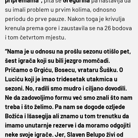
su imali problem u prvim kolima, odnosno
periodu do prve pauze. Nakon toga je krivulja
krenula prema gore i zaustavila se na 26 bodova
i tom četvrtom mjestu.
“Nama je u odnosu na prošlu sezonu otišlo pet,
šest igrača koji su bili jezgro momčadi.
Pričamo o Grgiću, Bosecu, vrataru Šušku. O
Luciću koji je imao tridesetak utakmica u
sezoni. No, radili smo mudro i ciljano dovodili.
Ne da zadovoljimo formu već smo znali što nam
treba i što želimo. Pa nam se dogode ozljede
Božića i Išasegija ali znamo u tom trenutku da
imamo unutarnje rezerve i da moramo odgojiti
neke svoje igrače. Jer, Slaven Belupo živi od