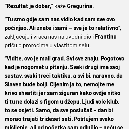
“Rezultat je dobar,”
kaže
Gregurina
.
“Tu smo gdje sam nas vidio kad sam sve ovo
počinjao. Ali znate i sami — sve je to relativno
”,
zaključuje i vraća nas na uvodni dio i
Frantinu
priču o prorocima u vlastitom selu.
“Vidite, ovo je mali grad. Svi sve znaju. Pogotovo
kad je nogomet u pitanju. Svaki drugi ima svoj
sastav, svaki treći taktiku, a svi bi, naravno, da
Slaven bude bolji. Cijenim ja to, nemojte me
krivo shvatiti jer sam siguran kako ovdje nitko
ti tu ne dolazi s figom u džepu. Ljudi vole klub,
to se osjeti. Samo, da sve poslušaš – dan bi
morao trajati trideset sati. Poštujem svako
mišljenje, ali od početka sam odlučio – neću se