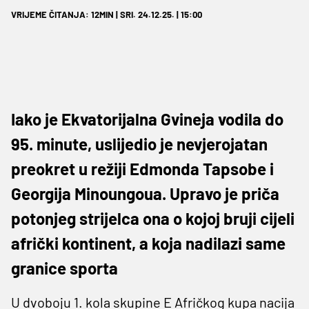
VRIJEME ČITANJA: 12MIN | SRI. 24.12.25. | 15:00
Iako je Ekvatorijalna Gvineja vodila do
95. minute, uslijedio je nevjerojatan
preokret u režiji Edmonda Tapsobe i
Georgija Minoungoua. Upravo je priča
potonjeg strijelca ona o kojoj bruji cijeli
afrički kontinent, a koja nadilazi same
granice sporta
U dvoboju 1. kola skupine E Afričkog kupa nacija