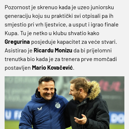
Pozornost je skrenuo kada je uzeo juniorsku
generaciju koju su praktički svi otpisali pa ih
smjestio pri vrh ljestvice, a usput i igrao finale
Kupa. Tu je netko u klubu shvatio kako
Gregurina
posjeduje kapacitet za veće stvari.
Asistirao je
Ricardu
Monizu
da bi prijelomni
trenutka bio kada je za trenera prve momčadi
postavljen
Mario
Kovačević
.