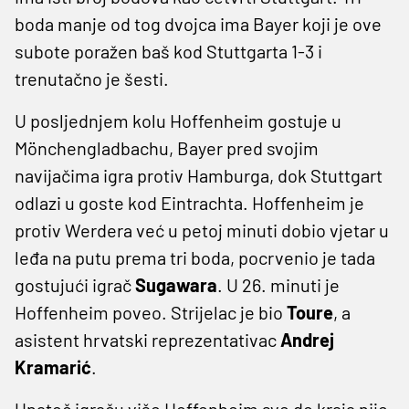
boda manje od tog dvojca ima Bayer koji je ove
subote poražen baš kod Stuttgarta 1-3 i
trenutačno je šesti.
U posljednjem kolu Hoffenheim gostuje u
Mönchengladbachu, Bayer pred svojim
navijačima igra protiv Hamburga, dok Stuttgart
odlazi u goste kod Eintrachta. Hoffenheim je
protiv Werdera već u petoj minuti dobio vjetar u
leđa na putu prema tri boda, pocrvenio je tada
gostujući igrač
Sugawara
. U 26. minuti je
Hoffenheim poveo. Strijelac je bio
Toure
, a
asistent hrvatski reprezentativac
Andrej
Kramarić
.
Unatoč igraču više Hoffenheim sve do kraja nije