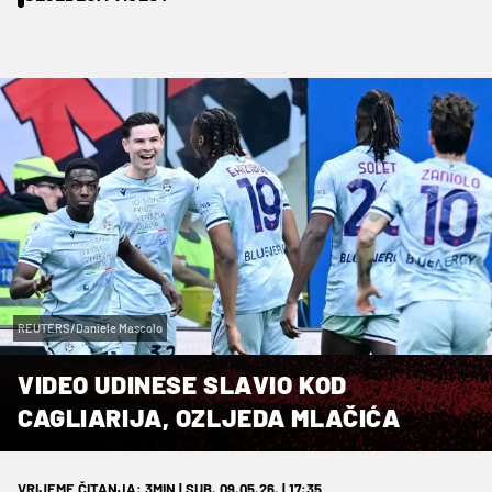
REUTERS/Daniele Mascolo
VIDEO UDINESE SLAVIO KOD
CAGLIARIJA, OZLJEDA MLAČIĆA
VRIJEME ČITANJA: 3MIN | SUB. 09.05.26. | 17:35