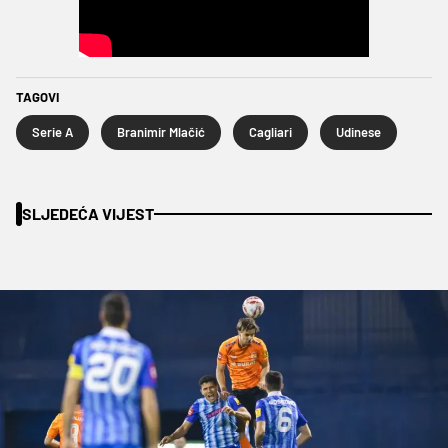
TAGOVI
Serie A
Branimir Mlačić
Cagliari
Udinese
SLJEDEĆA VIJEST