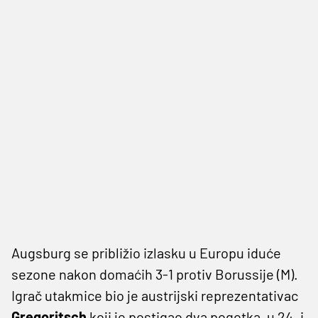
Augsburg se približio izlasku u Europu iduće
sezone nakon domaćih 3-1 protiv Borussije (M).
Igrač utakmice bio je austrijski reprezentativac
Gregoritsch
koji je postigao dva pogotka, u 24. i