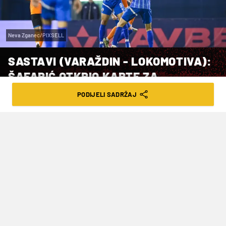
Neva Zganec/PIXSELL
SASTAVI (VARAŽDIN - LOKOMOTIVA):
ŠAFARIĆ OTKRIO KARTE ZA
HVATANJE EUROPE
PODIJELI SADRŽAJ
VRIJEME ČITANJA: 3MIN | SUB. 09.05.26. | 17:35
Utakmica se igra u 18.45, a izravan
televizijski prijenos bit će na MAX Sport