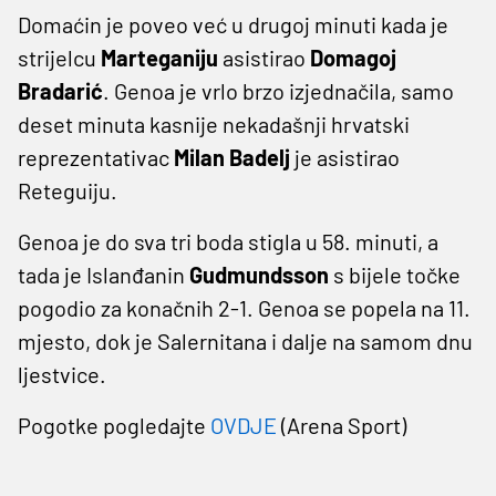
Domaćin je poveo već u drugoj minuti kada je
strijelcu
Marteganiju
asistirao
Domagoj
Bradarić
. Genoa je vrlo brzo izjednačila, samo
deset minuta kasnije nekadašnji hrvatski
reprezentativac
Milan
Badelj
je asistirao
Reteguiju.
Genoa je do sva tri boda stigla u 58. minuti, a
tada je Islanđanin
Gudmundsson
s bijele točke
pogodio za konačnih 2-1. Genoa se popela na 11.
mjesto, dok je Salernitana i dalje na samom dnu
ljestvice.
Pogotke pogledajte
OVDJE
(Arena Sport)