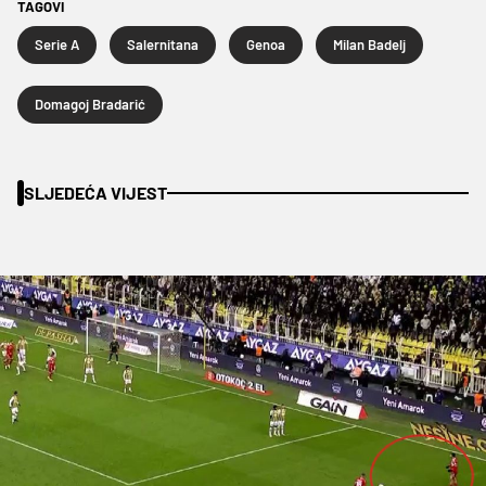
TAGOVI
Serie A
Salernitana
Genoa
Milan Badelj
Domagoj Bradarić
SLJEDEĆA VIJEST