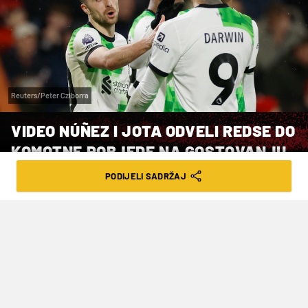
Reuters/Peter Cziborra
VIDEO NÚÑEZ I JOTA ODVELI REDSE DO
KOMOTNE POBJEDE NA GOSTOVANJU
PODIJELI SADRŽAJ
VRIJEME ČITANJA: 1MIN | NED. 21.01.24. | 20:08
Kloppovi jurišnici ne posustaju