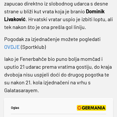
zapucao direktno iz slobodnog udarca s desne
strane u bliži kut vrata koja je branio
Dominik
Livaković
. Hrvatski vratar uspio je izbiti loptu, ali
tek nakon što je ona prešla gol liniju.
Pogodak za izjednačenje možete pogledati
OVDJE
(Sportklub)
Iako je Fenerbahče bio puno bolja momčad i
uputio 21 udarac prema vratima gostiju, do kraja
dvoboja nisu uspjeli doći do drugog pogotka te
su nakon 21. kola izjednačeni na vrhu s
Galatasarayem.
Oglas