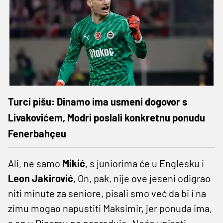
Turci pišu: Dinamo ima usmeni dogovor s
Livakovićem, Modri poslali konkretnu ponudu
Fenerbahçeu
Ali, ne samo
Mikić
, s juniorima će u Englesku i
Leon Jakirović
, On, pak, nije ove jeseni odigrao
niti minute za seniore, pisali smo već da bi i na
zimu mogao napustiti Maksimir, jer ponuda ima,
a on u Dinamu ne napreduje. Neće upisati