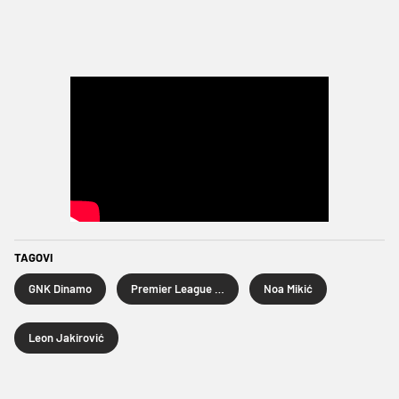
TAGOVI
GNK Dinamo
Premier League International Cup
Noa Mikić
Leon Jakirović