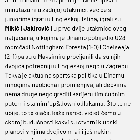
minutažu ni u zadnjoj utakmici, već će s
juniorima igrati u Engleskoj. Istina, igrali su
Mikić i Jakirović
i u prve dvije utakmice ovog
natjecanja, u kojima je Dinamo pobijedio U23
momčadi Nottingham Foresta (1-0) i Chelseaja
(2-1) pa su u Maksimiru procijenili da su njih
dvojica potrebniji u Engleskoj nego u Zagrebu.
Takva je aktualna sportska politika u Dinamu,
mnogima neobična i promjenjiva, ali dečkima
nema druge nego graditi karijeru tim čudnim
putem i stalnim 'up&down' odlukama. Što te ne
ubije, to te ojača, kaže narod, vidjet ćemo u
skoroj budućnosti kakvi su stvarni klupski
planovi s njima dvojicom, ali i još nekim