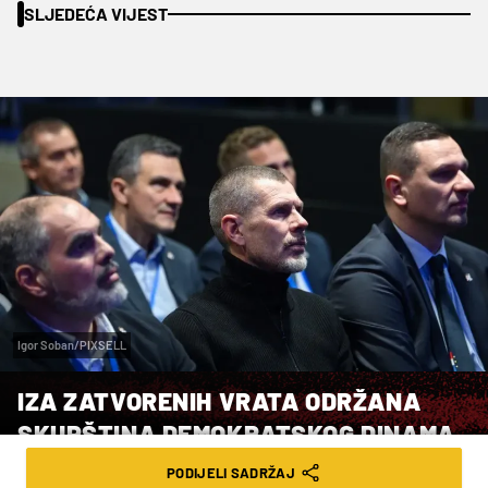
SLJEDEĆA VIJEST
Igor Soban/PIXSELL
IZA ZATVORENIH VRATA ODRŽANA
SKUPŠTINA DEMOKRATSKOG DINAMA
PODIJELI SADRŽAJ