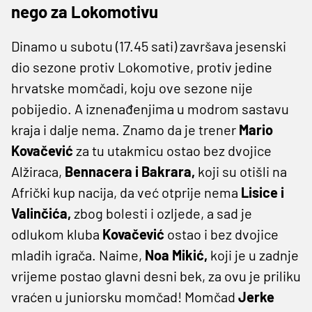
nego za Lokomotivu
Dinamo u subotu (17.45 sati) završava jesenski
dio sezone protiv Lokomotive, protiv jedine
hrvatske momčadi, koju ove sezone nije
pobijedio. A iznenađenjima u modrom sastavu
kraja i dalje nema. Znamo da je trener
Mario
Kovačević
za tu utakmicu ostao bez dvojice
Alžiraca,
Bennacera i Bakrara,
koji su otišli na
Afrički kup nacija, da već otprije nema
Lisice i
Valinčića,
zbog bolesti i ozljede, a sad je
odlukom kluba
Kovačević
ostao i bez dvojice
mladih igrača. Naime,
Noa Mikić,
koji je u zadnje
vrijeme postao glavni desni bek, za ovu je priliku
vraćen u juniorsku momčad! Momčad
Jerke