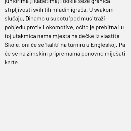
juniorima (i kadetima) i dokle seže granica
strpljivosti svih tih mladih igrača. U svakom
slučaju, Dinamo u subotu 'pod mus' traži
pobjedu protiv Lokomotive, očito je prebitna i u
toj utakmica nema mjesta na dečke iz vlastite
Škole, oni će se 'kaliti' na turniru u Engleskoj. Pa
će se na zimskim pripremama ponovno miješati
karte.