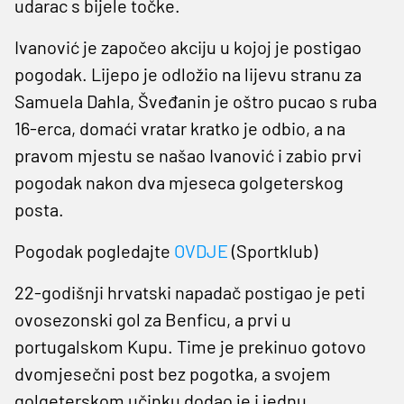
udarac s bijele točke.
Ivanović je započeo akciju u kojoj je postigao
pogodak. Lijepo je odložio na lijevu stranu za
Samuela Dahla, Šveđanin je oštro pucao s ruba
16-erca, domaći vratar kratko je odbio, a na
pravom mjestu se našao Ivanović i zabio prvi
pogodak nakon dva mjeseca golgeterskog
posta.
Pogodak pogledajte
OVDJE
(Sportklub)
22-godišnji hrvatski napadač postigao je peti
ovosezonski gol za Benficu, a prvi u
portugalskom Kupu. Time je prekinuo gotovo
dvomjesečni post bez pogotka, a svojem
golgeterskom učinku dodao je i jednu