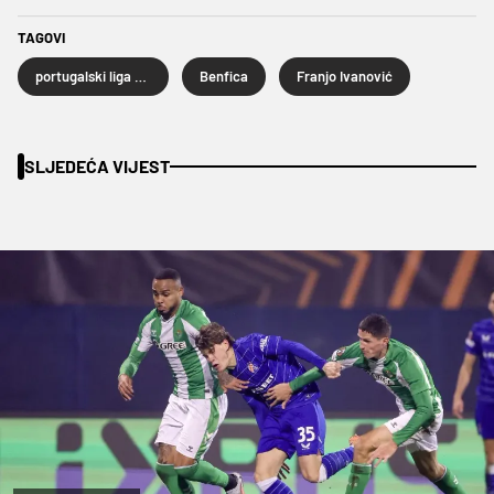
TAGOVI
portugalski liga kup
Benfica
Franjo Ivanović
SLJEDEĆA VIJEST