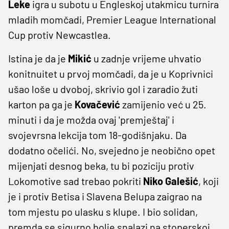
Leke
igra u subotu u Engleskoj utakmicu turnira
mladih momčadi, Premier League International
Cup protiv Newcastlea.
Istina je da je
Mikić
u zadnje vrijeme uhvatio
konitnuitet u prvoj momčadi, da je u Koprivnici
ušao loše u dvoboj, skrivio gol i zaradio žuti
karton pa ga je
Kovačević
zamijenio već u 25.
minuti i da je možda ovaj 'premještaj' i
svojevrsna lekcija tom 18-godišnjaku. Da
dodatno očelići. No, svejedno je neobično opet
mijenjati desnog beka, tu bi poziciju protiv
Lokomotive sad trebao pokriti
Niko Galešić
, koji
je i protiv Betisa i Slavena Belupa zaigrao na
tom mjestu po ulasku s klupe. I bio solidan,
premda se sigurno bolje snalazi na stoperskoj