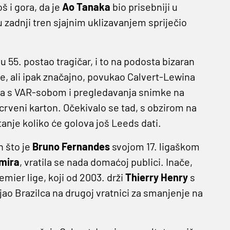
š i gora, da je
Ao Tanaka
bio prisebniji u
u zadnji tren sjajnim uklizavanjem spriječio
o u 55. postao tragičar, i to na podosta bizaran
e, ali ipak značajno, povukao Calvert-Lewina
ja s VAR-sobom i pregledavanja snimke na
rveni karton. Očekivalo se tad, s obzirom na
anje koliko će golova još Leeds dati.
n što je
Bruno Fernandes
svojom 17. ligaškom
mira
, vratila se nada domaćoj publici. Inače,
mier lige, koji od 2003. drži
Thierry Henry
s
ljao Brazilca na drugoj vratnici za smanjenje na