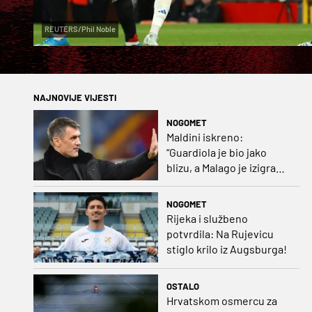
REUTERS/Phil Noble
NAJNOVIJE VIJESTI
NOGOMET
Maldini iskreno:
“Guardiola je bio jako
blizu, a Malago je izigrao
naš početni dogovor”
NOGOMET
Rijeka i službeno
potvrdila: Na Rujevicu
stiglo krilo iz Augsburga!
OSTALO
Hrvatskom osmercu za