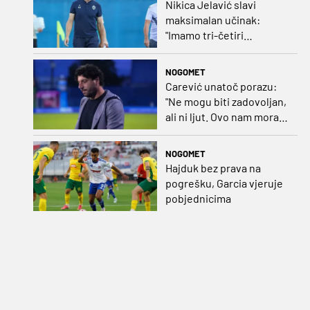
Nikica Jelavić slavi
maksimalan učinak:
"Imamo tri-četiri
senatora koji vode naš
vrtić"
NOGOMET
Carević unatoč porazu:
"Ne mogu biti zadovoljan,
ali ni ljut. Ovo nam mora
biti putokaz"
NOGOMET
Hajduk bez prava na
pogrešku, Garcia vjeruje
pobjednicima