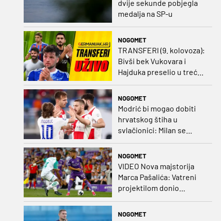
dvije sekunde pobjegla
medalja na SP-u
NOGOMET
TRANSFERI (9. kolovoza):
Bivši bek Vukovara i
Hajduka preselio u treću
ligu, đakovački 'sin vjetra'
napustio Kirgistan
NOGOMET
Modrić bi mogao dobiti
hrvatskog štiha u
svlačionici: Milan se
raspituje za usluge
Vatrenog!
NOGOMET
VIDEO Nova majstorija
Marca Pašalića: Vatreni
projektilom donio
vodstvo pa igru napustio
zbog ozljede
NOGOMET