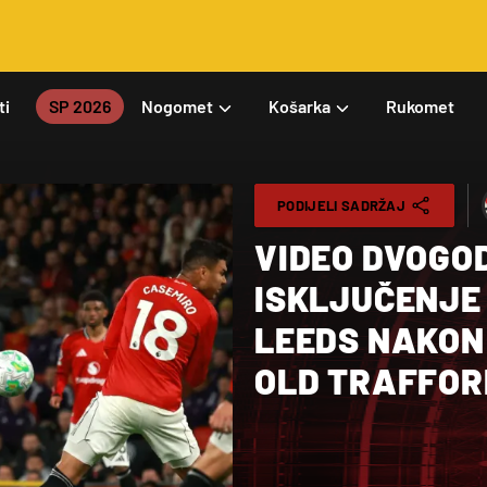
ti
SP 2026
Nogomet
Košarka
Rukomet
PODIJELI SADRŽAJ
VIDEO DVOGO
ISKLJUČENJE 
LEEDS NAKON
OLD TRAFFOR