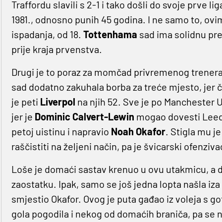
Traffordu slavili s 2-1 i tako došli do svoje prve 
1981., odnosno punih 45 godina. I ne samo to, ovi
ispadanja, od 18.
Tottenhama
sad ima solidnu pr
prije kraja prvenstva.
Drugi je to poraz za momčad privremenog trener
sad dodatno zakuhala borba za treće mjesto, jer 
je peti
Liverpol
na njih 52. Sve je po Manchester 
jer je
Dominic Calvert-Lewin
mogao dovesti Leeds 
petoj uistinu i napravio
Noah Okafor
. Stigla mu j
raščistiti na željeni način, pa je švicarski ofenzi
Loše je domaći sastav krenuo u ovu utakmicu, a d
zaostatku. Ipak, samo se još jedna lopta našla i
smjestio Okafor. Ovog je puta gađao iz voleja s go
gola pogodila i nekog od domaćih braniča, pa se na