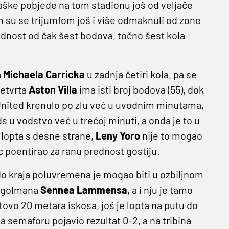
ligaške pobjede na tom stadionu još od veljače
m su se trijumfom još i više odmaknuli od zone
ednost od čak šest bodova, točno šest kola
a
Michaela Carricka
u zadnja četiri kola, pa se
četvrta
Aston Villa
ima isti broj bodova (55), dok
United krenulo po zlu već u uvodnim minutama,
u vodstvo već u trećoj minuti, a onda je to u
e lopta s desne strane,
Leny Yoro
nije to mogao
vac poentirao za ranu prednost gostiju.
o kraja poluvremena je mogao biti u ozbiljnom
za golmana
Sennea Lammensa
, a i nju je tamo
tovo 20 metara iskosa, još je lopta na putu do
 semaforu pojavio rezultat 0-2, a na tribina