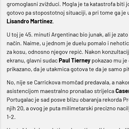
gromoglasni zvižduci. Mogla je ta katastrofa biti jo
gotovo pa stopostotnoj situaciji, a pri tome ga je 
Lisandro Martinez
.
U toj je 45. minuti Argentinac bio junak, ali je zat
način. Naime, u jednom je duelu pomalo i nehotic
za kosu, odnosno njegov repić. Nakon konzultaci
ekranu, glavni sudac
Paul Tierney
pokazao mu je c
prikazano, da je utakmica gotova te da je samo pit
No, nije se Carrickova momčad predavala, a nako
asistencijom maestralno pronašao strijelca
Case
Portugalac je sad posve blizu obaranja rekorda Pre
njih 20, a ovog je puta milimetarski precizno naci
1-2.