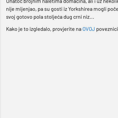
Unatoč brojnim naletima domaćina, ali i uz nekoli
nije mijenjao, pa su gosti iz Yorkshirea mogli poče
svoj gotovo pola stoljeća dug crni niz...
Kako je to izgledalo, provjerite na
OVOJ
poveznici