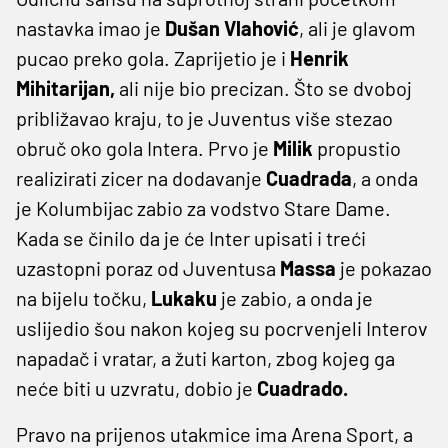
nastavka imao je
Dušan Vlahović
, ali je glavom
pucao preko gola. Zaprijetio je i
Henrik
Mihitarijan,
ali nije bio precizan. Što se dvoboj
približavao kraju, to je Juventus više stezao
obruč oko gola Intera. Prvo je
Milik
propustio
realizirati zicer na dodavanje
Cuadrada
, a onda
je Kolumbijac zabio za vodstvo Stare Dame.
Kada se činilo da je će Inter upisati i treći
uzastopni poraz od Juventusa
Massa
je pokazao
na bijelu točku,
Lukaku
je zabio, a onda je
uslijedio šou nakon kojeg su pocrvenjeli Interov
napadač i vratar, a žuti karton, zbog kojeg ga
neće biti u uzvratu, dobio je
Cuadrado.
Pravo na prijenos utakmice ima Arena Sport, a