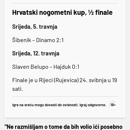
Hrvatski nogometni kup, ½ finale
Srijeda, 5. travnja
Šibenik – Dinamo 2:1
Srijeda, 12. travnja
Slaven Belupo – Hajduk 0:1
Finale je u Rijeci (Rujevica) 24. svibnja u 19
sati.
Igre na sreću mogu dovesti do ovisnosti. Igraj odgovorno.
"Ne razmišljam o tome da bih volio ići posebno