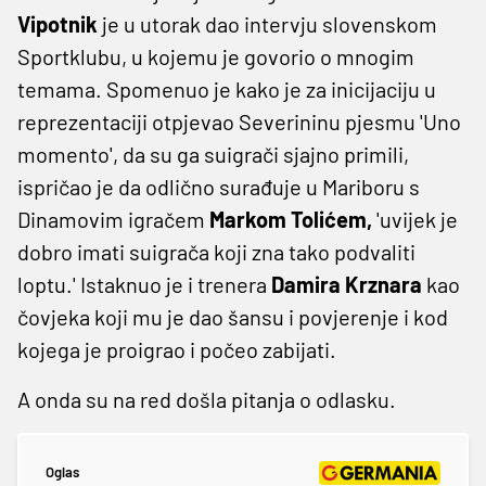
Vipotnik
je u utorak dao intervju slovenskom
Sportklubu, u kojemu je govorio o mnogim
temama. Spomenuo je kako je za inicijaciju u
reprezentaciji otpjevao Severininu pjesmu 'Uno
momento', da su ga suigrači sjajno primili,
ispričao je da odlično surađuje u Mariboru s
Dinamovim igračem
Markom Tolićem,
'uvijek je
dobro imati suigrača koji zna tako podvaliti
loptu.' Istaknuo je i trenera
Damira Krznara
kao
čovjeka koji mu je dao šansu i povjerenje i kod
kojega je proigrao i počeo zabijati.
A onda su na red došla pitanja o odlasku.
Oglas