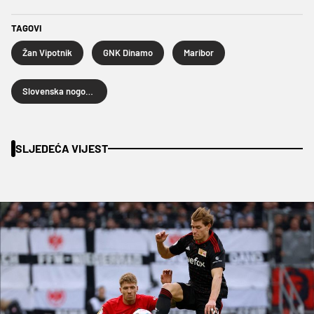
TAGOVI
Žan Vipotnik
GNK Dinamo
Maribor
Slovenska nogometna liga
SLJEDEĆA VIJEST