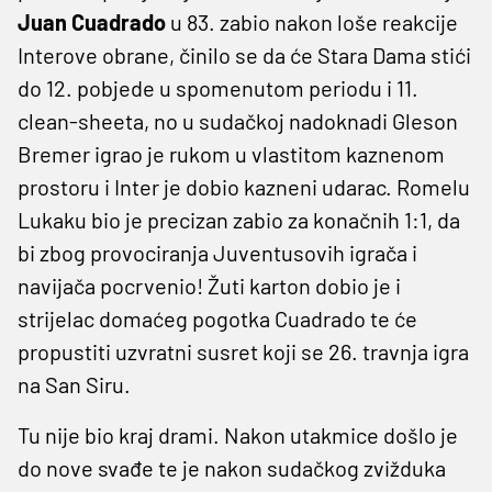
Juan Cuadrado
u 83. zabio nakon loše reakcije
Interove obrane, činilo se da će Stara Dama stići
do 12. pobjede u spomenutom periodu i 11.
clean-sheeta, no u sudačkoj nadoknadi Gleson
Bremer igrao je rukom u vlastitom kaznenom
prostoru i Inter je dobio kazneni udarac. Romelu
Lukaku bio je precizan zabio za konačnih 1:1, da
bi zbog provociranja Juventusovih igrača i
navijača pocrvenio! Žuti karton dobio je i
strijelac domaćeg pogotka Cuadrado te će
propustiti uzvratni susret koji se 26. travnja igra
na San Siru.
Tu nije bio kraj drami. Nakon utakmice došlo je
do nove svađe te je nakon sudačkog zvižduka