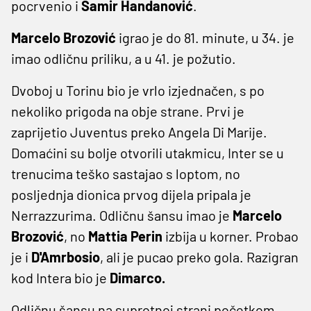
pocrvenio i
Samir Handanović
.
Marcelo Brozović
igrao je do 81. minute, u 34. je
imao odličnu priliku, a u 41. je požutio.
Dvoboj u Torinu bio je vrlo izjednačen, s po
nekoliko prigoda na obje strane. Prvi je
zaprijetio Juventus preko Angela Di Marije.
Domaćini su bolje otvorili utakmicu, Inter se u
trenucima teško sastajao s loptom, no
posljednja dionica prvog dijela pripala je
Nerrazzurima. Odličnu šansu imao je
Marcelo
Brozović
, no
Mattia Perin
izbija u korner. Probao
je i
D'Amrbosio
, ali je pucao preko gola. Razigran
kod Intera bio je
Dimarco.
Odličnu šansu na suprotnoj strani početkom