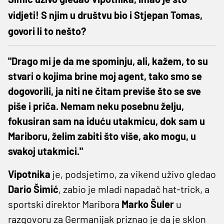
vidjeti! S njim u društvu bio i Stjepan Tomas,
govori li to nešto?
"Drago mi je da me spominju, ali, kažem, to su
stvari o kojima brine moj agent, tako smo se
dogovorili, ja niti ne čitam previše što se sve
piše i priča. Nemam neku posebnu želju,
fokusiran sam na iduću utakmicu, dok sam u
Mariboru, želim zabiti što više, ako mogu, u
svakoj utakmici."
Vipotnika
je, podsjetimo, za vikend uživo gledao
Dario Šimić
, zabio je mladi napadač hat-trick, a
sportski direktor Maribora
Marko Šuler
u
razgovoru za Germanijak priznao je da je sklon