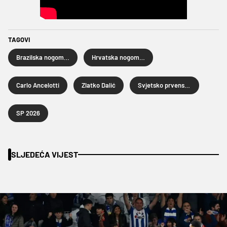
TAGOVI
Brazilska nogometna reprezentacija
Hrvatska nogometna reprezentacija
Carlo Ancelotti
Zlatko Dalić
Svjetsko prvenstvo u nogometu 2026.
SP 2026
SLJEDEĆA VIJEST