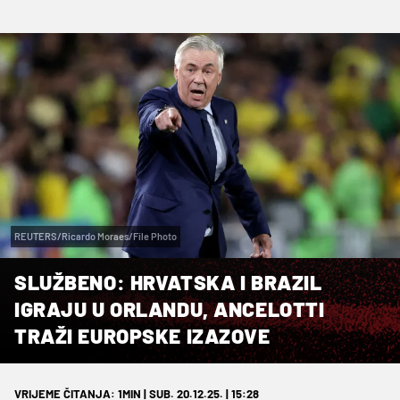
REUTERS/Ricardo Moraes/File Photo
SLUŽBENO: HRVATSKA I BRAZIL
IGRAJU U ORLANDU, ANCELOTTI
TRAŽI EUROPSKE IZAZOVE
VRIJEME ČITANJA: 1MIN | SUB. 20.12.25. | 15:28