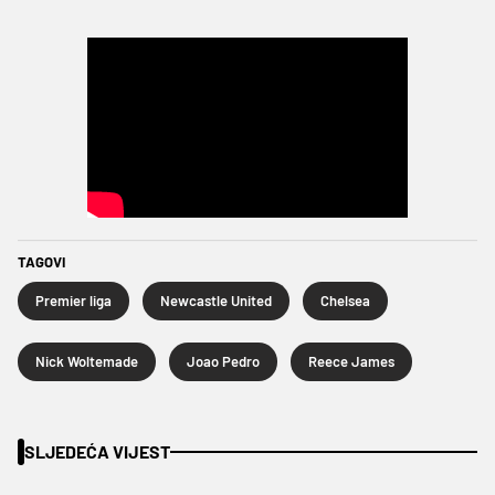
TAGOVI
Premier liga
Newcastle United
Chelsea
Nick Woltemade
Joao Pedro
Reece James
SLJEDEĆA VIJEST