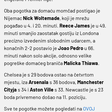
Oba pogotka za domaću momčad postigao je
Nijemac
Nick Woltemade
, koji je mrežu
pogađao u 4. i 20. minuti.
Reece James
je u 49.
minuti smanjio zaostatak gostiju iz Londona
precizno izvedenim slobodnim udarcem, a
konačnih 2-2 postavio je
Joao Pedro
u 66.
minuti nakon solo akcije, odnosno velike
pogreške domaćeg braniča
Malicka Thiawa
.
Chelsea je s 29 bodova ostao na četvrtom
mjestu, iza
Arsenala
s 36 bodova,
Manchester
Cityja
s 34 i
Aston
Ville
s 33. Newcastle je s 23
boda privremeno došao na 11. poziciju.
Sve te pogotke možete pogledati na
OVOJ