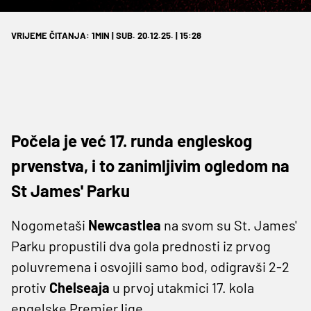
VRIJEME ČITANJA: 1MIN | SUB. 20.12.25. | 15:28
Počela je već 17. runda engleskog
prvenstva, i to zanimljivim ogledom na
St James' Parku
Nogometaši
Newcastlea
na svom su St. James'
Parku propustili dva gola prednosti iz prvog
poluvremena i osvojili samo bod, odigravši 2-2
protiv
Chelseaja
u prvoj utakmici 17. kola
engelske Premier lige.