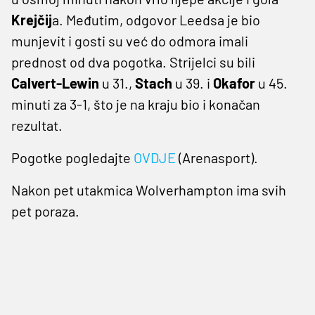
Krejčij
a. Međutim, odgovor Leedsa je bio
munjevit i gosti su već do odmora imali
prednost od dva pogotka. Strijelci su bili
Calvert-Lewin
u 31.,
Stach
u 39. i
Okafor
u 45.
minuti za 3-1, što je na kraju bio i konačan
rezultat.
Pogotke pogledajte
OVDJE
(Arenasport).
Nakon pet utakmica Wolverhampton ima svih
pet poraza.