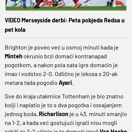
VIDEO Merseyside derbi: Peta pobjeda Redsa u
pet kola
Brighton je poveo već u osmoj minuti kada je
Minteh
okrunio brzi domaći kontranapad
pogotkom, a nakon pola sata igre domaćin je
imao i vodstvo 2-0. Odlično je iskosa s 20-ak
metara tada pogodio
Ayari
.
Sve do kraja utakmice Tottenham je bio znatno
bolji i naplatio je to s dva pogotka i osvajanjem
jednog boda
. Richarlison
je u 43. minuti smanjio
na 1-2, a kada već gostujući igrači nisu mogli
zabiti za 2-2 učinio je to domaći igrač
Van Hecke