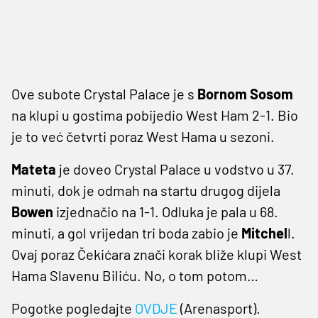
Ove subote Crystal Palace je s
Bornom Sosom
na klupi u gostima pobijedio West Ham 2-1. Bio
je to već četvrti poraz West Hama u sezoni.
Mateta
je doveo Crystal Palace u vodstvo u 37.
minuti, dok je odmah na startu drugog dijela
Bowen
izjednačio na 1-1. Odluka je pala u 68.
minuti, a gol vrijedan tri boda zabio je
Mitchel
l.
Ovaj poraz Čekićara znači korak bliže klupi West
Hama Slavenu Biliću. No, o tom potom…
Pogotke pogledajte
OVDJE
(Arenasport).