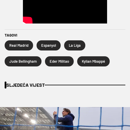
TAGOVI
Real Madrid
Espanyol
La Liga
Jude Bellingham
Eder Militao
Kylian Mbappé
SLJEDEĆA VIJEST