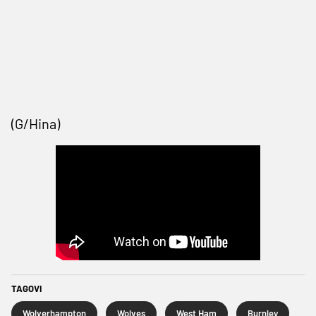
(G/Hina)
TAGOVI
Wolverhampton
Wolves
West Ham
Burnley