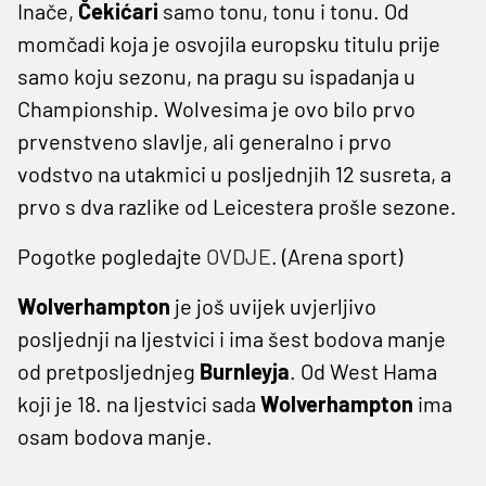
Inače,
Čekićari
samo tonu, tonu i tonu. Od
momčadi koja je osvojila europsku titulu prije
samo koju sezonu, na pragu su ispadanja u
Championship. Wolvesima je ovo bilo prvo
prvenstveno slavlje, ali generalno i prvo
vodstvo na utakmici u posljednjih 12 susreta, a
prvo s dva razlike od Leicestera prošle sezone.
Pogotke pogledajte
OVDJE
. (Arena sport)
Wolverhampton
je još uvijek uvjerljivo
posljednji na ljestvici i ima šest bodova manje
od pretposljednjeg
Burnleyja
. Od West Hama
koji je 18. na ljestvici sada
Wolverhampton
ima
osam bodova manje.