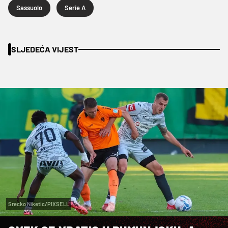
Sassuolo
Serie A
SLJEDEĆA VIJEST
Srecko Niketic/PIXSELL