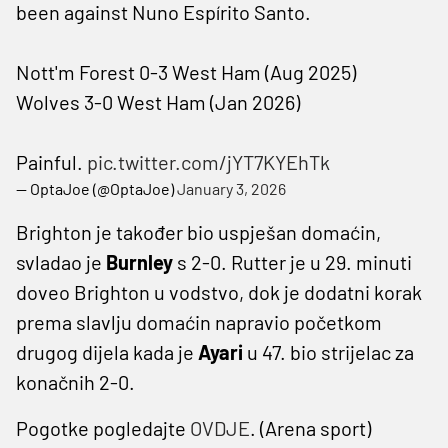
been against Nuno Espírito Santo.
Nott'm Forest 0-3 West Ham (Aug 2025)
Wolves 3-0 West Ham (Jan 2026)
Painful.
pic.twitter.com/jYT7KYEhTk
— OptaJoe (@OptaJoe)
January 3, 2026
Brighton je također bio uspješan domaćin,
svladao je
Burnley
s 2-0. Rutter je u 29. minuti
doveo Brighton u vodstvo, dok je dodatni korak
prema slavlju domaćin napravio početkom
drugog dijela kada je
Ayari
u 47. bio strijelac za
konačnih 2-0.
Pogotke pogledajte
OVDJE
. (Arena sport)