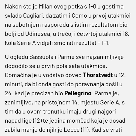
Nakon što je Milan ovog petka s 1-0 u gostima
svlado Cagliari, da zatim i Como u prvoj utakmici
na subotnjem rasporedu s istim rezultatom bio
bolji od Udinesea, u trećoj i četvrtoj utakmici 18.
kola Serie A vidjeli smo isti rezultat - 1-1.
U ogledu Sassuola i Parme sve najzanimljivije
dogodilo se u prvih pola sata utakmice.
Domaćina je u vodstvo doveo
Thorstvedt
u 12.
minuti, da bi onda gosti do poravnanja došli u
24. kad je precizan bio
Pellegrino
. Parma je,
zanimljivo, na pristojnom 14. mjestu Serie A, s
tim da u ovom trenutku imaju drugi najgori
napad lige (12) te jedina momčad koja je dosad
zabila manje do njih je Lecce (11). Kad se vrati