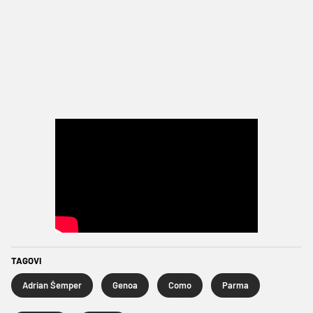
TAGOVI
Adrian Šemper
Genoa
Como
Parma