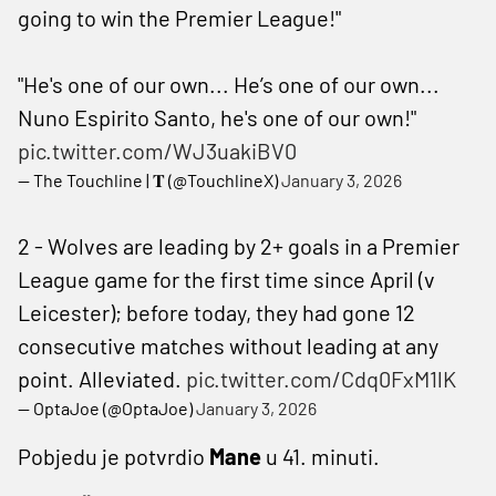
going to win the Premier League!"
"He's one of our own... He’s one of our own...
Nuno Espirito Santo, he's one of our own!"
pic.twitter.com/WJ3uakiBV0
— The Touchline | 𝐓 (@TouchlineX)
January 3, 2026
2 - Wolves are leading by 2+ goals in a Premier
League game for the first time since April (v
Leicester); before today, they had gone 12
consecutive matches without leading at any
point. Alleviated.
pic.twitter.com/Cdq0FxM1lK
— OptaJoe (@OptaJoe)
January 3, 2026
Pobjedu je potvrdio
Mane
u 41. minuti.