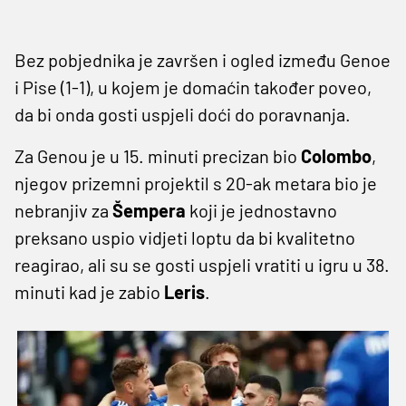
Bez pobjednika je završen i ogled između Genoe
i Pise (1-1), u kojem je domaćin također poveo,
da bi onda gosti uspjeli doći do poravnanja.
Za Genou je u 15. minuti precizan bio
Colombo
,
njegov prizemni projektil s 20-ak metara bio je
nebranjiv za
Šempera
koji je jednostavno
preksano uspio vidjeti loptu da bi kvalitetno
reagirao, ali su se gosti uspjeli vratiti u igru u 38.
minuti kad je zabio
Leris
.