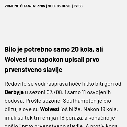
VRIJEME ČITANJA: 3MIN | SUB. 03.01.26. | 17:56
Bilo je potrebno samo 20 kola, ali
Wolvesi su napokon upisali prvo
prvenstveno slavlje
Redovito se vodi rasprava hoće li tko biti gori od
Derbyja
u sezoni 07./08. i samo 11 osvojenih
bodova. Prošle sezone, Southampton je bio
blizu, a ove su
Wolvesi
još bliže. Nakon 19 kola,
imali su tek tri remija i 16 poraza, a konačno je
došlo i prvo prvenstveno slavlje. A protiv koga