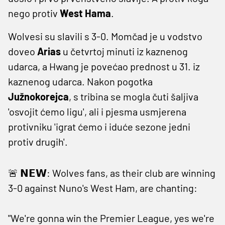
nego protiv
West Hama
.
Wolvesi su slavili s 3-0. Momčad je u vodstvo
doveo
Arias
u četvrtoj minuti iz kaznenog
udarca, a Hwang je povećao prednost u 31. iz
kaznenog udarca. Nakon pogotka
Južnokorejca
, s tribina se mogla čuti šaljiva
'osvojit ćemo ligu', ali i pjesma usmjerena
protivniku 'igrat ćemo i iduće sezone jedni
protiv drugih'.
🚨 𝗡𝗘𝗪: Wolves fans, as their club are winning
3-0 against Nuno's West Ham, are chanting:
"We're gonna win the Premier League, yes we're