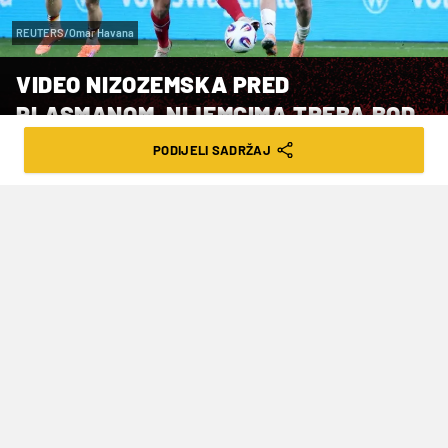
REUTERS/Omar Havana
VIDEO NIZOZEMSKA PRED
PLASMANOM, NIJEMCIMA TREBA BOD
PROTIV SLOVAKA
PODIJELI SADRŽAJ
VRIJEME ČITANJA: 1MIN | PET. 14.11.25. | 23:12
Za tri dana Nizozemskoj je tako
dovoljan i bod iz domaće utakmice
protiv slabašne Litve za definitivnu