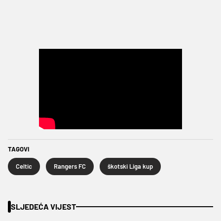
TAGOVI
Celtic
Rangers FC
škotski Liga kup
SLJEDEĆA VIJEST