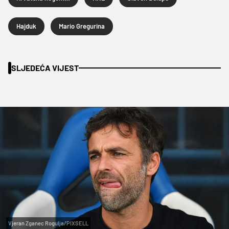
Hajduk
Mario Gregurina
SLJEDEĆA VIJEST
Vjeran Zganec Rogulja/PIXSELL