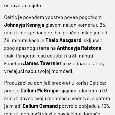
osnovnom dijelu.
Celtic je povodom vodstvo poveo pogotkom
Johnnyja Kennyja
glavom nakon kornera u 25.
minuti, dok je Rangers bio prilično oslabljen od
39. minute kada je
Thelo Aasgaard
isključen
zbog opasnog starta na
Anthonyja Ralstona
.
Ipak, Rangersi nisu odustali i u 81. minuti
kapetan
James Tavernier
je izjednačio s 11m,
vraćajući nadu svojoj momčadi.
Produžeci su donijeli preokret u korist Celtica;
prvo je
Callum McGregor
sjajnim udarcem
u 93.
minuti doveo svoju momčad u vodstvo, a potom
je mladi
Callum Osmand
potvrdio pobjedu u 105.
minuti, donijevši slavlje navijačima domaće