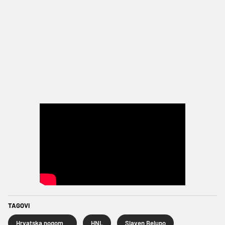
TAGOVI
Hrvatska nogometna liga
HNL
Slaven Belupo