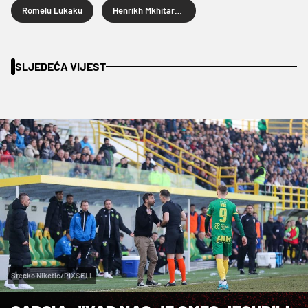
Romelu Lukaku
Henrikh Mkhitaryan
SLJEDEĆA VIJEST
Srecko Niketic/PIXSELL