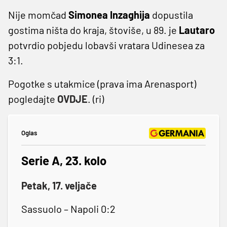
Nije momčad
Simonea Inzaghija
dopustila
gostima ništa do kraja, štoviše, u 89. je
Lautaro
potvrdio pobjedu lobavši vratara Udinesea za
3:1.
Pogotke s utakmice (prava ima Arenasport)
pogledajte
OVDJE
. (ri)
Oglas
Serie A, 23. kolo
Petak, 17. veljače
Sassuolo – Napoli 0:2