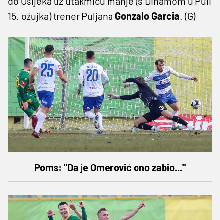
do Osijeka uz utakmicu manje (s Dinamom u Puli
15. ožujka) trener Puljana
Gonzalo Garcia
. (G)
Poms: "Da je Omerović ono zabio..."