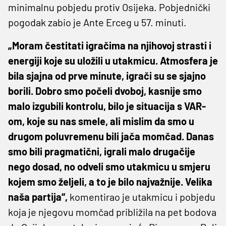
minimalnu pobjedu protiv Osijeka. Pobjednički
pogodak zabio je Ante Erceg u 57. minuti.
„Moram čestitati igračima na njihovoj strasti i
energiji koje su uložili u utakmicu. Atmosfera je
bila sjajna od prve minute, igrači su se sjajno
borili. Dobro smo počeli dvoboj, kasnije smo
malo izgubili kontrolu, bilo je situacija s VAR-
om, koje su nas smele, ali mislim da smo u
drugom poluvremenu bili jača momčad. Danas
smo bili pragmatični, igrali malo drugačije
nego dosad, no odveli smo utakmicu u smjeru
kojem smo željeli, a to je bilo najvažnije. Velika
naša partija“,
komentirao je utakmicu i pobjedu
koja je njegovu momčad približila na pet bodova