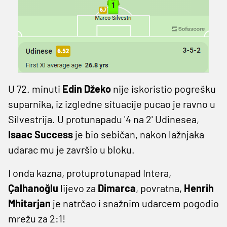
U 72. minuti
Edin Džeko
nije iskoristio pogrešku
suparnika, iz izgledne situacije pucao je ravno u
Silvestrija. U protunapadu '4 na 2' Udinesea,
Isaac Success
je bio sebičan, nakon lažnjaka
udarac mu je završio u bloku.
I onda kazna, protuprotunapad Intera,
Çalhanoğlu
lijevo za
Dimarca
, povratna,
Henrih
Mhitarjan
je natrčao i snažnim udarcem pogodio
mrežu za 2:1!