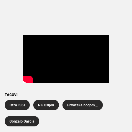
TAGOVI
Istra 1961
NK Osijek
Hrvatska nogometna liga
Gonzalo Garcia