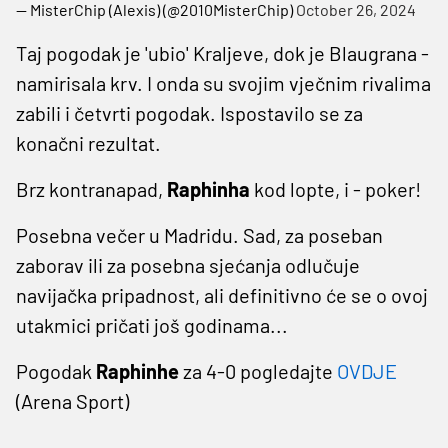
— MisterChip (Alexis) (@2010MisterChip)
October 26, 2024
Taj pogodak je 'ubio' Kraljeve, dok je Blaugrana -
namirisala krv. I onda su svojim vječnim rivalima
zabili i četvrti pogodak. Ispostavilo se za
konačni rezultat.
Brz kontranapad,
Raphinha
kod lopte, i - poker!
Posebna večer u Madridu. Sad, za poseban
zaborav ili za posebna sjećanja odlučuje
navijačka pripadnost, ali definitivno će se o ovoj
utakmici pričati još godinama...
Pogodak
Raphinhe
za 4-0 pogledajte
OVDJE
(Arena Sport)