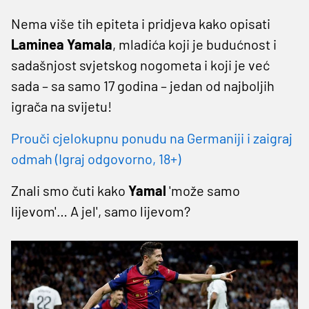
Nema više tih epiteta i pridjeva kako opisati
Laminea Yamala
, mladića koji je budućnost i
sadašnjost svjetskog nogometa i koji je već
sada – sa samo 17 godina – jedan od najboljih
igrača na svijetu!
Prouči cjelokupnu ponudu na Germaniji i zaigraj
odmah (Igraj odgovorno, 18+)
Znali smo čuti kako
Yamal
'može samo
lijevom'… A jel', samo lijevom?