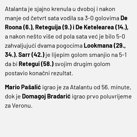
Atalanta je sjajno krenula u dvoboj i nakon
manje od četvrt sata vodila sa 3-0 golovima
De
Roona (6.), Reteguija (9.) i De Ketelearea (14.),
a nakon nešto više od pola sata već je bilo 5-0
zahvaljujući dvama pogocima
Lookmana (29.,
34.).
Sarr (42.)
je lijepim golom smanjio na 5-1
da bi
Retegui (58.)
svojim drugim golom
postavio konačni rezultat.
Mario Pašalić
igrao je za Atalantu od 56. minute,
dok je
Domagoj Bradarić
igrao prvo poluvrijeme
za Veronu.