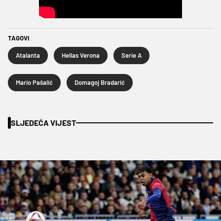
TAGOVI
Atalanta
Hellas Verona
Serie A
Mario Pašalić
Domagoj Bradarić
SLJEDEĆA VIJEST