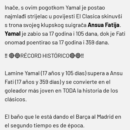
Inače, s ovim pogotkom Yamal je postao
najmlađi strijelac u povijesti El Clasica skinuvši
s trona svojeg klupskog suigrača
Ansua Fatija
.
Yamal
je zabio sa 17 godina i 105 dana, dok je Fati
onomad poentirao sa 17 godina i 359 dana.
‼️ 🔴🔵RÉCORD HISTÓRICO🔴🔵‼️
Lamine Yamal (17 años y 105 días) supera a Ansu
Fati (17 años y 359 días) y se convierte en el
goleador más joven en TODA la historia de los
clásicos.
El baño que le está dando el Barça al Madrid en
el segundo tiempo es de época.