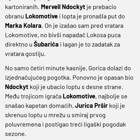
kartoniranih.
Mervell Ndockyt
je prebacio
obranu
Lokomotive
i lopta je pronašla put do
Marka Kolara
. On je izašao sam pred vratara
Lokomotive, no bivši napadač Lokosa puca
direktno u
Šubarića
i lagan je to zadatak za
vratara gostiju.
No samo četiri minute kasnije, Gorica dolazi do
izjednačujućeg pogotka. Ponovno je opasan bio
Ndockyt
koji je ubacio loptu s desne strane.
Među trojicom igrača
Lokomotive
, najbolje se
snašao kapetan domaćih,
Jurica Pršir
koji je
skrenuo loptu u mrežu u smiraj prvog
poluvremena i postigao treći ligaški pogodak
sezone.