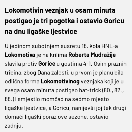
Lokomotivin veznjak u osam minuta
postigao je tri pogotka i ostavio Goricu
na dnu ligaške ljestvice
U jedinom subotnjem susretu 18. kola HNL-a
Lokomotiva
je na krilima
Roberta Mudražije
slavila protiv
Gorice
u gostima 4-1. Osim praznih
tribina, zbog Dana žalosti, u prvom je planu bila
odlična forma
Lokomotivinog
veznjaka koji je u
svega osam minuta postigao hat-trick (80., 82.,
88.) i smjestio momčad na sedmo mjesto
ligaške ljestvice, a Goricu, nanijevši joj tek drugi
domaći ligaški poraz ove sezone, ostavio
zadnju.