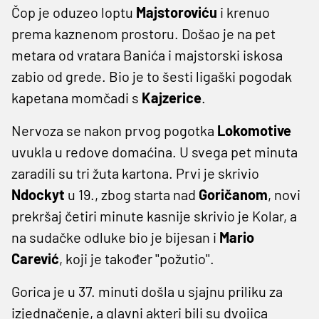
Čop je oduzeo loptu
Majstoroviću
i krenuo
prema kaznenom prostoru. Došao je na pet
metara od vratara Banića i majstorski iskosa
zabio od grede. Bio je to šesti ligaški pogodak
kapetana momčadi s
Kajzerice
.
Nervoza se nakon prvog pogotka
Lokomotive
uvukla u redove domaćina. U svega pet minuta
zaradili su tri žuta kartona. Prvi je skrivio
Ndockyt
u 19., zbog starta nad
Goričanom
, novi
prekršaj četiri minute kasnije skrivio je Kolar, a
na sudačke odluke bio je bijesan i
Mario
Carević
, koji je također ''požutio''.
Gorica je u 37. minuti došla u sjajnu priliku za
izjednačenje, a glavni akteri bili su dvojica