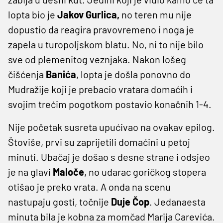
lopta bio je
Jakov Gurlica,
no teren mu nije
dopustio da reagira pravovremeno i noga je
zapela u turopoljskom blatu. No, ni to nije bilo
sve od plemenitog veznjaka. Nakon lošeg
čišćenja
Banića
, lopta je došla ponovno do
Mudražije koji je prebacio vratara domaćih i
svojim trećim pogotkom postavio konačnih 1-4.
Nije početak susreta upućivao na ovakav epilog.
Štoviše, prvi su zaprijetili domaćini u petoj
minuti. Ubačaj je došao s desne strane i odsjeo
je na glavi
Maloče
, no udarac goričkog stopera
otišao je preko vrata. A onda na scenu
nastupaju gosti, točnije
Duje Čop
. Jedanaesta
minuta bila je kobna za momčad Marija Carevića.