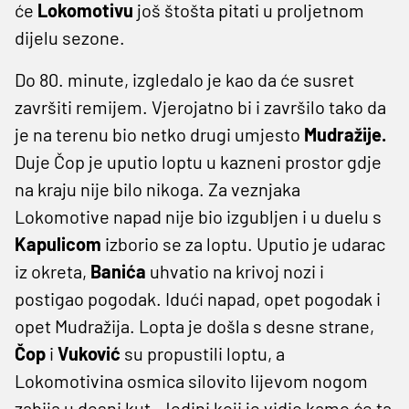
će
Lokomotivu
još štošta pitati u proljetnom
dijelu sezone.
Do 80. minute, izgledalo je kao da će susret
završiti remijem. Vjerojatno bi i završilo tako da
je na terenu bio netko drugi umjesto
Mudražije.
Duje Čop je uputio loptu u kazneni prostor gdje
na kraju nije bilo nikoga. Za veznjaka
Lokomotive napad nije bio izgubljen i u duelu s
Kapulicom
izborio se za loptu. Uputio je udarac
iz okreta,
Banića
uhvatio na krivoj nozi i
postigao pogodak. Idući napad, opet pogodak i
opet Mudražija. Lopta je došla s desne strane,
Čop
i
Vuković
su propustili loptu, a
Lokomotivina osmica silovito lijevom nogom
zabija u desni kut. Jedini koji je vidio kamo će ta