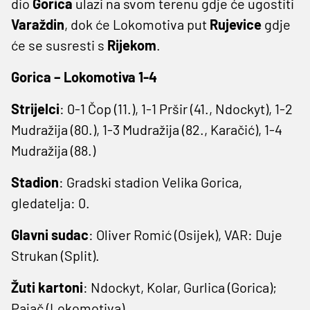
dio
Gorica
ulazi na svom terenu gdje će ugostiti
Varaždin
, dok će Lokomotiva put
Rujevice
gdje
će se susresti s
Rijekom
.
Gorica – Lokomotiva 1-4
Strijelci
: 0-1 Čop (11.), 1-1 Pršir (41., Ndockyt), 1-2
Mudražija (80.), 1-3 Mudražija (82., Karačić), 1-4
Mudražija (88.)
Stadion
: Gradski stadion Velika Gorica,
gledatelja: 0.
Glavni sudac
: Oliver Romić (Osijek), VAR: Duje
Strukan (Split).
Žuti kartoni
: Ndockyt, Kolar, Gurlica (Gorica);
Pajač (Lokomotiva).