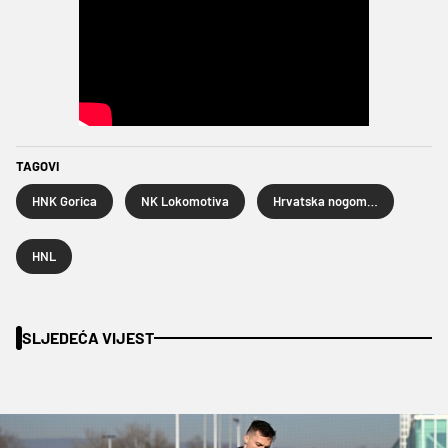
TAGOVI
HNK Gorica
NK Lokomotiva
Hrvatska nogometna liga
HNL
SLJEDEĆA VIJEST