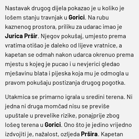
Nastavak drugog dijela pokazao je u koliko je
lošem stanju travnjak u
Gorici
. Na rubu
kaznenog prostora, priliku za udarac imao je
Jurica Pršir
. Njegov pokušaj, umjesto prema
vratima otišao je daleko od lijeve vratnice, a
kapetan se odmah nakon udarca okrenuo prema
mjestu s kojeg je pucao i u nevjerici gledao
mješavinu blata i pijeska koja mu je odmogla u
pravom pokušaju postizanja drugog pogotka.
Utakmica se primarno igrala u sredini terena. Ni
jedna ni druga momčad nisu se previše
upuštale u prevelike rizike, ponajprije zbog
lošeg terena u
Gorici
. Ono što je jedino vrijedno
izdvojiti je, nažalost, ozljeda
Pršira
. Kapetan