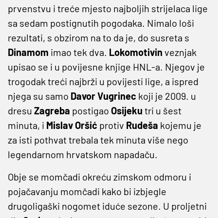
prvenstvu i treće mjesto najboljih strijelaca lige
sa sedam postignutih pogodaka. Nimalo loši
rezultati, s obzirom na to da je, do susreta s
Dinamom
imao tek dva.
Lokomotivin
veznjak
upisao se i u povijesne knjige HNL-a. Njegov je
trogodak treći najbrži u povijesti lige, a ispred
njega su samo
Davor Vugrinec
koji je 2009. u
dresu
Zagreba
postigao
Osijeku
tri u šest
minuta, i
Mislav Oršić
protiv
Rudeša
kojemu je
za isti pothvat trebala tek minuta više nego
legendarnom hrvatskom napadaču.
Obje se momčadi okreću zimskom odmoru i
pojačavanju momčadi kako bi izbjegle
drugoligaški nogomet iduće sezone. U proljetni