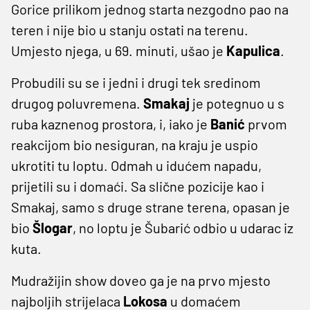
Gorice prilikom jednog starta nezgodno pao na
teren i nije bio u stanju ostati na terenu.
Umjesto njega, u 69. minuti, ušao je
Kapulica
.
Probudili su se i jedni i drugi tek sredinom
drugog poluvremena.
Smakaj
je potegnuo u s
ruba kaznenog prostora, i, iako je
Banić
prvom
reakcijom bio nesiguran, na kraju je uspio
ukrotiti tu loptu. Odmah u idućem napadu,
prijetili su i domaći. Sa slične pozicije kao i
Smakaj, samo s druge strane terena, opasan je
bio
Šlogar
, no loptu je Šubarić odbio u udarac iz
kuta.
Mudražijin show doveo ga je na prvo mjesto
najboljih strijelaca
Lokosa
u domaćem