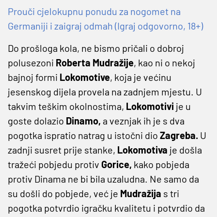
Prouči cjelokupnu ponudu za nogomet na
Germaniji i zaigraj odmah (Igraj odgovorno, 18+)
Do prošloga kola, ne bismo pričali o dobroj
polusezoni
Roberta Mudražije
, kao ni o nekoj
bajnoj formi
Lokomotive
, koja je većinu
jesenskog dijela provela na zadnjem mjestu. U
takvim teškim okolnostima,
Lokomotivi
je u
goste dolazio
Dinamo,
a veznjak ih je s dva
pogotka ispratio natrag u istočni dio
Zagreba.
U
zadnji susret prije stanke,
Lokomotiva
je došla
tražeći pobjedu protiv
Gorice,
kako pobjeda
protiv Dinama ne bi bila uzaludna. Ne samo da
su došli do pobjede, već je
Mudražija
s tri
pogotka potvrdio igračku kvalitetu i potvrdio da