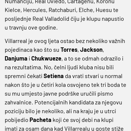
Numanciju, Real Oviedo, Cartagenu, Koronu
Kielce, Hercules, Ratchaburi, Elche, Huesu te
posljednje Real Valladolid čiju je klupu napustio
u travnju ove godine.
Villarreal je ovog ljeta ostao bez nekoliko važnih
pojedinaca kao što su
Torres
,
Jackson
,
Danjuma
i
Chukwueze
, a to se odmah odrazilo i
na rezultatima. No, čelni ljudi kluba nisu bili
spremni čekati
Setiena
da vrati stvari u normal
nakon što je u četiri kola osvojeno tek tri boda te
su mu umjesto javne podrške uručili pismo
zahvalnice. Potencijalnih kandidata za njegovu
poziciju bilo je nekoliko, ali na kraju je u utrci
pobijedio
Pacheta
koji će svoj debi na klupi
imati za osam dana kad Villarrealu u goste stiže