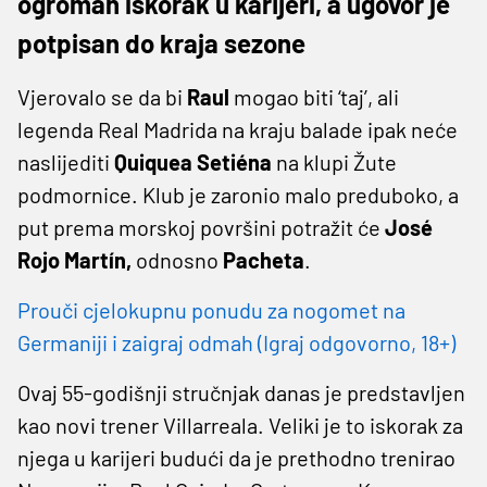
ogroman iskorak u karijeri, a ugovor je
potpisan do kraja sezone
Vjerovalo se da bi
Raul
mogao biti ‘taj’, ali
legenda Real Madrida na kraju balade ipak neće
naslijediti
Quiquea Setiéna
na klupi Žute
podmornice. Klub je zaronio malo preduboko, a
put prema morskoj površini potražit će
José
Rojo Martín,
odnosno
Pacheta
.
Prouči cjelokupnu ponudu za nogomet na
Germaniji i zaigraj odmah (Igraj odgovorno, 18+)
Ovaj 55-godišnji stručnjak danas je predstavljen
kao novi trener Villarreala. Veliki je to iskorak za
njega u karijeri budući da je prethodno trenirao