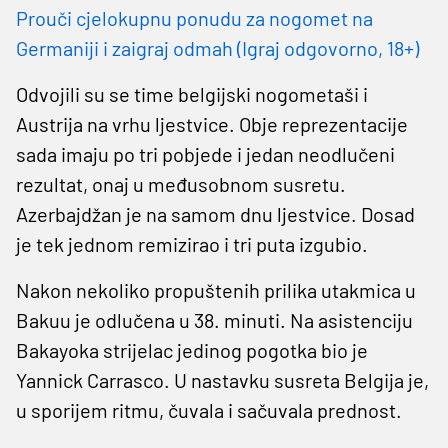
Prouči cjelokupnu ponudu za nogomet na
Germaniji i zaigraj odmah (Igraj odgovorno, 18+)
Odvojili su se time belgijski nogometaši i
Austrija na vrhu ljestvice. Obje reprezentacije
sada imaju po tri pobjede i jedan neodlučeni
rezultat, onaj u međusobnom susretu.
Azerbajdžan je na samom dnu ljestvice. Dosad
je tek jednom remizirao i tri puta izgubio.
Nakon nekoliko propuštenih prilika utakmica u
Bakuu je odlučena u 38. minuti. Na asistenciju
Bakayoka strijelac jedinog pogotka bio je
Yannick Carrasco. U nastavku susreta Belgija je,
u sporijem ritmu, čuvala i sačuvala prednost.