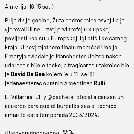
Almerija (16.15 sati).
Prije dvije godine, Žuta podmornica osvojilla je –
vjerovali ili ne – svoj prvi trofej u klupskoj
povijesti kad su u Europskoj ligi otišli do samog
kraja. U nevjrojatnom finalu momčad Unaija
Emeryja svladala je Manchester United nakon
udaraca s bijele točke, a tragičar te utakmice bio
je
David De Gea
kojem je u 11. seriji
jedanaesterac obranio Argentinac
Rulli
.
El Villarreal CF y
@pacheta_oficial
alcanzan un
acuerdo para que el burgalés sea el técnico
amarillo esta temporada 2023/2024.
¡Bienvenidoooooooo! 💛📝