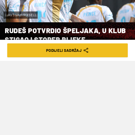
Luka Stanzl/PIXSELL
RUDEŠ POTVRDIO ŠPELJAKA, U KLUB
STIGAO I STOPER RIJEKE
PODIJELI SADRŽAJ
VRIJEME ČITANJA: 1MIN | SUB. 09.09.23. | 17:14
Od početka sezone mu se tražio novi
angažman budući da je na Kvarneru bio
prekrižen još od siječnja.