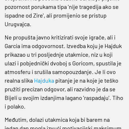
pozornost porukama tipa 'nije tragedija ako se
ispadne od Zire', ali promijenio se pristup
Urugvajca.
Ne propušta javno kritizirati svoje igrače, ali i
Garcia ima odgovornost. Izvedba koju je Hajduk
prikazao u tri posljednje utakmice, niz u koji
ulazi i pobjednički dvoboj s Goricom, spustila je
atmosferu i srušila samopouzdanje. Je li ovo
realna slika
Hajduka
pitanje je na koje je teško
pružiti precizan odgovor, ali razvidno je da se
Bijeli u svojim izdanjima lagano 'raspadaju'. Tiho
i polako.
Međutim, dolazi utakmica koja bi barem na
jedan dan mogla izvući motivacijski maksimum,