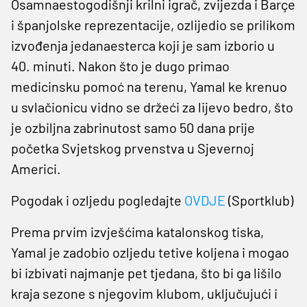
Osamnaestogodišnji krilni igrač, zvijezda i Barçe
i španjolske reprezentacije, ozlijedio se prilikom
izvođenja jedanaesterca koji je sam izborio u
40. minuti. Nakon što je dugo primao
medicinsku pomoć na terenu, Yamal ke krenuo
u svlačionicu vidno se držeći za lijevo bedro, što
je ozbiljna zabrinutost samo 50 dana prije
početka Svjetskog prvenstva u Sjevernoj
Americi.
Pogodak i ozljedu pogledajte
OVDJE
(Sportklub)
Prema prvim izvješćima katalonskog tiska,
Yamal je zadobio ozljedu tetive koljena i mogao
bi izbivati ​​najmanje pet tjedana, što bi ga lišilo
kraja sezone s njegovim klubom, uključujući i