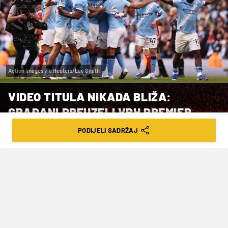
Action Images via Reuters/Lee Smith
VIDEO TITULA NIKADA BLIŽA:
GRAĐANI PREUZELI VRH PREMIER
LIGE!
PODIJELI SADRŽAJ
VRIJEME ČITANJA: 4MIN | ČET. 23.04.26. | 08:01