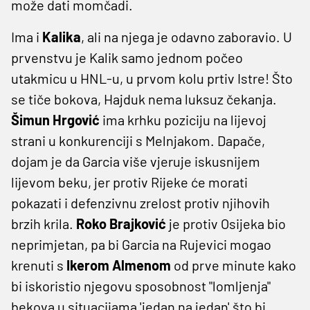
može dati momčadi.
Ima i
Kalika
, ali na njega je odavno zaboravio. U
prvenstvu je Kalik samo jednom počeo
utakmicu u HNL-u, u prvom kolu prtiv Istre! Što
se tiče bokova, Hajduk nema luksuz čekanja.
Šimun Hrgović
ima krhku poziciju na lijevoj
strani u konkurenciji s Melnjakom. Dapače,
dojam je da Garcia više vjeruje iskusnijem
lijevom beku, jer protiv Rijeke će morati
pokazati i defenzivnu zrelost protiv njihovih
brzih krila.
Roko Brajković
je protiv Osijeka bio
neprimjetan, pa bi Garcia na Rujevici mogao
krenuti s
Ikerom Almenom
od prve minute kako
bi iskoristio njegovu sposobnost "lomljenja"
bekova u situacijama 'jedan na jedan' što bi