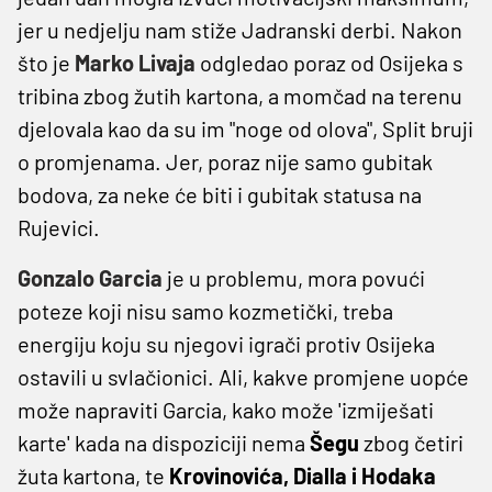
jer u nedjelju nam stiže Jadranski derbi. Nakon
što je
Marko Livaja
odgledao poraz od Osijeka s
tribina zbog žutih kartona, a momčad na terenu
djelovala kao da su im "noge od olova", Split bruji
o promjenama. Jer, poraz nije samo gubitak
bodova, za neke će biti i gubitak statusa na
Rujevici.
Gonzalo Garcia
je u problemu, mora povući
poteze koji nisu samo kozmetički, treba
energiju koju su njegovi igrači protiv Osijeka
ostavili u svlačionici. Ali, kakve promjene uopće
može napraviti Garcia, kako može 'izmiješati
karte' kada na dispoziciji nema
Šegu
zbog četiri
žuta kartona, te
Krovinovića, Dialla i Hodaka