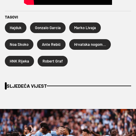
TAGOVI
Hajduk
Gonzalo Garcia
Marko Livaja
Noa Skoko
Ante Rebić
Hrvatska nogometna liga
HNK Rijeka
Robert Graf
SLJEDEĆA VIJEST