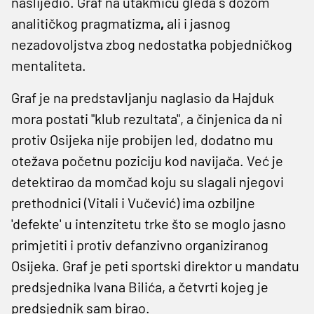
naslijedio. Graf na utakmicu gleda s dozom
analitičkog pragmatizma
,
ali i jasnog
nezadovoljstva zbog nedostatka pobjedničkog
mentaliteta.
Graf je na predstavljanju naglasio da Hajduk
mora postati "klub rezultata", a činjenica da ni
protiv Osijeka nije probijen led, dodatno mu
otežava početnu poziciju kod navijača. Već je
detektirao da momčad koju su slagali njegovi
prethodnici (Vitali i Vučević) ima ozbiljne
'defekte' u intenzitetu trke što se moglo jasno
primjetiti i protiv defanzivno organiziranog
Osijeka. Graf je peti sportski direktor u mandatu
predsjednika Ivana Bilića, a četvrti kojeg je
predsjednik sam birao.