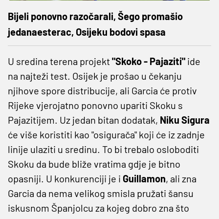
Bijeli ponovno razočarali, Šego promašio
jedanaesterac, Osijeku bodovi spasa
U sredina terena projekt
"Skoko - Pajaziti"
ide
na najteži test. Osijek je prošao u čekanju
njihove spore distribucije, ali Garcia će protiv
Rijeke vjerojatno ponovno upariti Skoku s
Pajazitijem. Uz jedan bitan dodatak,
Niku Sigura
će više koristiti kao "osigurača" koji će iz zadnje
linije ulaziti u sredinu. To bi trebalo osloboditi
Skoku da bude bliže vratima gdje je bitno
opasniji. U konkurenciji je i
Guillamon
, ali zna
Garcia da nema velikog smisla pružati šansu
iskusnom Španjolcu za kojeg dobro zna što