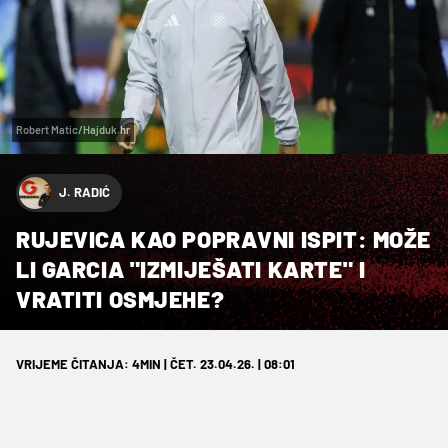
Robert Matic/Hajduk.hr
J. RADIĆ
RUJEVICA KAO POPRAVNI ISPIT: MOŽE
LI GARCIA "IZMIJEŠATI KARTE" I
VRATITI OSMJEHE?
VRIJEME ČITANJA: 4MIN | ČET. 23.04.26. | 08:01