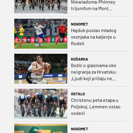
Niewiadoma-Phinney
trijumfom na Mont
Ventoux preuzela žutu
majicu
NOGOMET
Hajduk poslao mladog
veznjaka na kaljenje u
Rudeš
KOŠARKA
Božić o glasinama oko
neigranja za Hrvatsku:
„Ljudi koji pričaju ne
plaćaju mi račune, ne
osvrćem se komentare
OSTALO
dušebrižnika“
Christenu peta etapa u
Poljskoj, Lemmen ostao
vodeći
NOGOMET