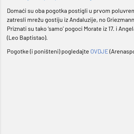
Domaći su oba pogotka postigli u prvom poluvreme
zatresli mrežu gostiju iz Andaluzije, no Griezman
Priznati su tako ‘samo’ pogoci Morate iz 17. i Ange
(Leo Baptistao).
Pogotke (i poništeni) pogledajte
OVDJE
(Arenaspo