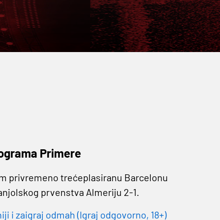
rograma Primere
em privremeno trećeplasiranu Barcelonu
panjolskog prvenstva Almeriju 2-1.
 i zaigraj odmah (Igraj odgovorno, 18+)