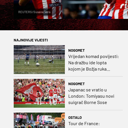
REUTERS/Susana Vera
NAJNOVIJE VIJESTI
NOGOMET
Vrijedan komad povijesti:
Na dražbu ide lopta
kojom je Božja ruka
postigla gol
NOGOMET
Japanac se vratio u
London: Tomiyasu novi
suigrač Borne Sose
OSTALO
Tour de France: