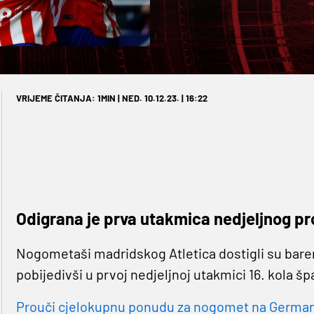
VRIJEME ČITANJA: 1MIN | NED. 10.12.23. | 16:22
Odigrana je prva utakmica nedjeljnog p
Nogometaši madridskog Atletica dostigli su bar
pobijedivši u prvoj nedjeljnoj utakmici 16. kola š
Prouči cjelokupnu ponudu za nogomet na Germaniji