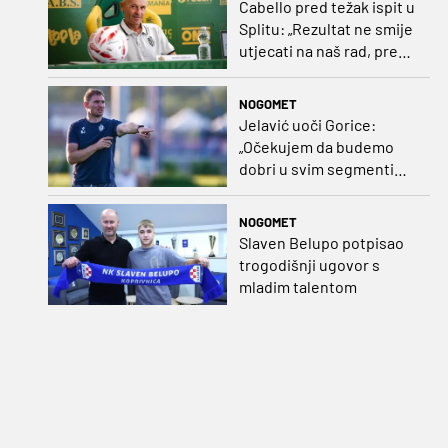
Cabello pred težak ispit u
Splitu: „Rezultat ne smije
utjecati na naš rad, pred
nama je dugo prvenstvo“
NOGOMET
Jelavić uoči Gorice:
„Očekujem da budemo
dobri u svim segmentima
igre i pobjedu“
NOGOMET
Slaven Belupo potpisao
trogodišnji ugovor s
mladim talentom