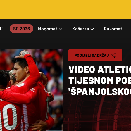
ti
SP 2026
Nogomet
Košarka
Rukomet
PODIJELI SADRŽAJ
VIDEO ATLET
TIJESNOM PO
'ŠPANJOLSKO