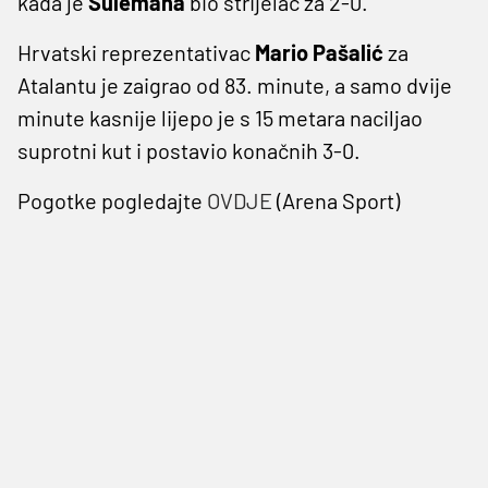
kada je
Sulemana
bio strijelac za 2-0.
Hrvatski reprezentativac
Mario Pašalić
za
Atalantu je zaigrao od 83. minute, a samo dvije
minute kasnije lijepo je s 15 metara naciljao
suprotni kut i postavio konačnih 3-0.
Pogotke pogledajte
OVDJE
(Arena Sport)