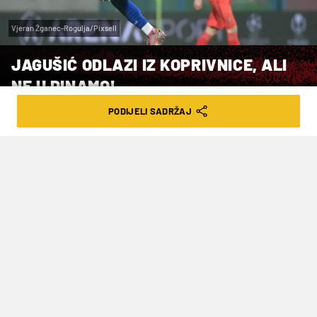
Vjeran Žganec-Rogulja/Pixsell
JAGUŠIĆ ODLAZI IZ KOPRIVNICE, ALI
NE U DINAMO!
PODIJELI SADRŽAJ
VRIJEME ČITANJA: 2MIN | ČET. 05.02.26. | 23:03
Rekordan izlazni transfer Slaven
Belupa
Iako se posljednjih dana
Adriano Jagušić