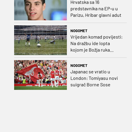
Hrvatska sa 16
predstavnika na EP-u u
Parizu, Hribar glavni adut
NOGOMET
Vrijedan komad povijesti:
Na dražbu ide lopta
kojom je Božja ruka
postigla gol
NOGOMET
Japanac se vratio u
London: Tomiyasu novi
suigrač Borne Sose