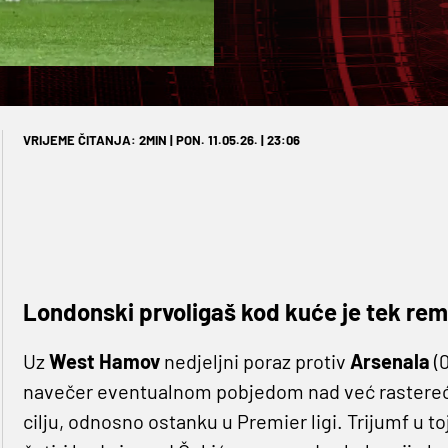
VRIJEME ČITANJA: 2MIN | PON. 11.05.26. | 23:06
Londonski prvoligaš kod kuće je tek re
Uz
West Hamov
nedjeljni poraz protiv
Arsenala
(
navečer eventualnom pobjedom nad već rastereć
cilju, odnosno ostanku u Premier ligi. Trijumf u t