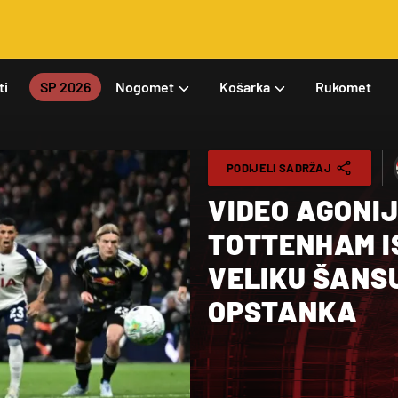
ti
SP 2026
Nogomet
Košarka
Rukomet
PODIJELI SADRŽAJ
VIDEO AGONI
TOTTENHAM I
VELIKU ŠANS
OPSTANKA