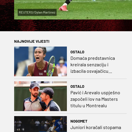
REUTERS/Dylan Martinez
NAJNOVIJE VIJESTI
OSTALO
Domaća predstavnica
kreirala senzaciju i
izbacila osvajačicu
Roland Garrosa
OSTALO
Pavić i Arevalo uspješno
započeli lov na Masters
titulu u Montrealu
NOGOMET
Juniori koračali stopama