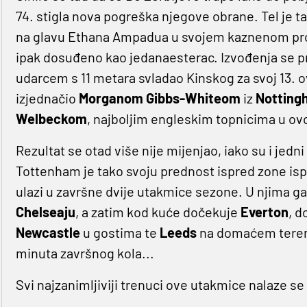
74. stigla nova pogreška njegove obrane. Tel je t
na glavu Ethana Ampadua u svojem kaznenom pros
ipak dosuđeno kao jedanaesterac. Izvođenja se pri
udarcem s 11 metara svladao Kinskog za svoj 13. 
izjednačio
Morganom Gibbs-Whiteom
iz
Notting
Welbeckom
, najboljim engleskim topnicima u ov
Rezultat se otad više nije mijenjao, iako su i jedn
Tottenham je tako svoju prednost ispred zone is
ulazi u završne dvije utakmice sezone. U njima ga 
Chelseaju
, a zatim kod kuće dočekuje
Everton
, d
Newcastle
u gostima te
Leeds
na domaćem terenu
minuta završnog kola...
Svi najzanimljiviji trenuci ove utakmice nalaze se