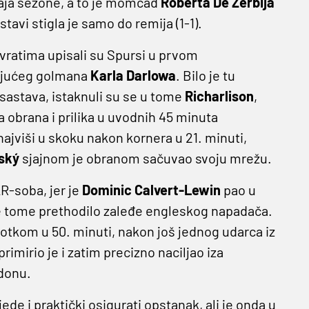
raja sezone, a to je momčad
Roberta De Zerbija
stavi stigla je samo do remija (1-1).
vratima upisali su Spursi u prvom
tujućeg golmana
Karla Darlowa
. Bilo je tu
sastava, istaknuli su se u tome
Richarlison
,
a obrana i prilika u uvodnih 45 minuta
najviši u skoku nakon kornera u 21. minuti,
nský
sjajnom je obranom sačuvao svoju mrežu.
R-soba, jer je
Dominic Calvert-Lewin
pao u
e tome prethodilo zaleđe engleskog napadača.
tkom u 50. minuti, nakon još jednog udarca iz
primirio je i zatim precizno naciljao iza
donu.
ede i praktički osigurati opstanak, ali je onda u