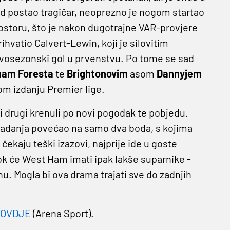
ad postao tragičar, neoprezno je nogom startao
toru, što je nakon dugotrajne VAR-provjere
hvatio Calvert-Lewin, koji je silovitim
ovosezonski gol u prvenstvu. Po tome se sad
ham Foresta
te
Brightonovim
asom
Dannyjem
om izdanju Premier lige.
i i drugi krenuli po novi pogodak te pobjedu.
padanja povećao na samo dva boda, s kojima
čekaju teški izazovi, najprije ide u goste
ok će West Ham imati ipak lakše suparnike -
. Mogla bi ova drama trajati sve do zadnjih
OVDJE
(Arena Sport).