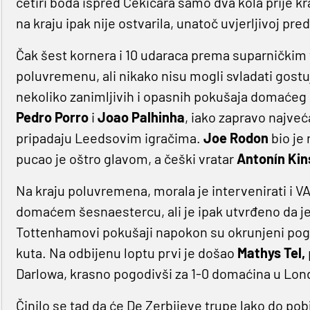
četiri boda ispred Čekićara samo dva kola prije k
na kraju ipak nije ostvarila, unatoč uvjerljivoj pred
Čak šest kornera i 10 udaraca prema suparničkim 
poluvremenu, ali nikako nisu mogli svladati gos
nekoliko zanimljivih i opasnih pokušaja domaćeg 
Pedro Porro
i
Joao Palhinha
, iako zapravo najveć
pripadaju Leedsovim igračima.
Joe Rodon
bio je 
pucao je oštro glavom, a češki vratar
Antonín Ki
Na kraju poluvremena, morala je intervenirati i VA
domaćem šesnaestercu, ali je ipak utvrđeno da j
Tottenhamovi pokušaji napokon su okrunjeni pogo
kuta. Na odbijenu loptu prvi je došao
Mathys Tel,
Darlowa, krasno pogodivši za 1-0 domaćina u Lon
Činilo se tad da će De Zerbijeve trupe lako do pobj