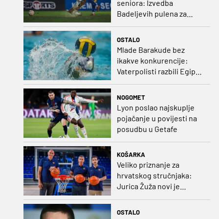
seniora: Izvedba
Badeljevih pulena za
čistu peticu protiv
Bruggea!
OSTALO
Mlade Barakude bez
ikakve konkurencije:
Vaterpolisti razbili Egipat
za polufinale SP-a!
NOGOMET
Lyon poslao najskuplje
pojačanje u povijesti na
posudbu u Getafe
KOŠARKA
Veliko priznanje za
hrvatskog stručnjaka:
Jurica Žuža novi je
pomoćni trener
Barcelone!
OSTALO