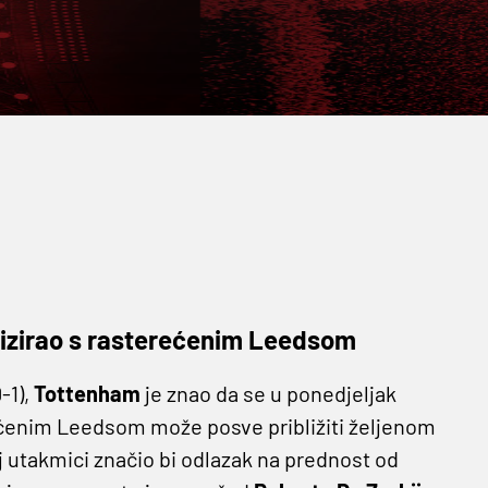
mizirao s rasterećenim Leedsom
0-1),
Tottenham
je znao da se u ponedjeljak
enim Leedsom može posve približiti željenom
oj utakmici značio bi odlazak na prednost od