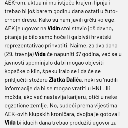
AEK-om, aktualni mu istječe krajem lipnja i
trebao bi još barem godinu dana ostati u žuto-
crnom dresu. Kako su nam javili grčki kolege,
AEK je ugovor na
Vidin
stol stavio još davno,
pitanje je bilo samo hoće li ga bivši hrvatski
reprezentativac prihvatiti. Naime, za dva dana
(29. travnja)
Vida
će napuniti 37 godina, već se u
javnosti spominjalo da bi mogao objesiti
kopačke o klin, špekuliralo se i da će se
priključiti stožeru
Zlatka Dalić
a, neki su 'nudili'
informacije da bi se mogao vratiti u HNL. Ili
možda, ako već nastavlja karijeru, otići u neke
egzotične zemlje. No, sudeći prema vijestima
AEK-ovih klupskih kroničara, dvojba je gotova i
Vida
bi idućih dana trebao produžiti ugovor za