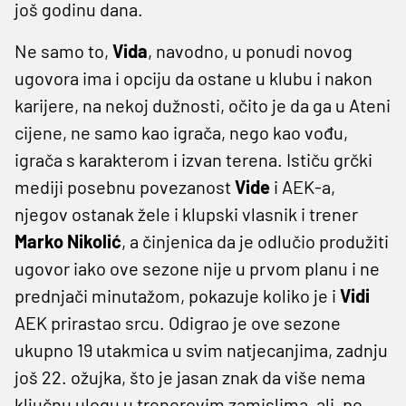
još godinu dana.
Ne samo to,
Vida
, navodno, u ponudi novog
ugovora ima i opciju da ostane u klubu i nakon
karijere, na nekoj dužnosti, očito je da ga u Ateni
cijene, ne samo kao igrača, nego kao vođu,
igrača s karakterom i izvan terena. Ističu grčki
mediji posebnu povezanost
Vide
i AEK-a,
njegov ostanak žele i klupski vlasnik i trener
Marko Nikolić
, a činjenica da je odlučio produžiti
ugovor iako ove sezone nije u prvom planu i ne
prednjači minutažom, pokazuje koliko je i
Vidi
AEK prirastao srcu. Odigrao je ove sezone
ukupno 19 utakmica u svim natjecanjima, zadnju
još 22. ožujka, što je jasan znak da više nema
ključnu ulogu u trenerovim zamislima, ali, po