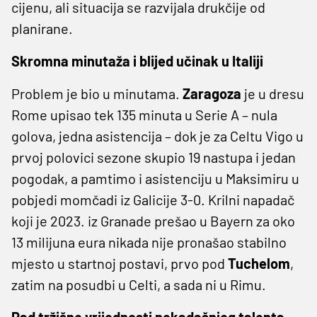
cijenu, ali situacija se razvijala drukčije od
planirane.
Skromna minutaža i blijed učinak u Italiji
Problem je bio u minutama.
Zaragoza
je u dresu
Rome upisao tek 135 minuta u Serie A – nula
golova, jedna asistencija – dok je za Celtu Vigo u
prvoj polovici sezone skupio 19 nastupa i jedan
pogodak, a pamtimo i asistenciju u Maksimiru u
pobjedi momčadi iz Galicije 3-0. Krilni napadač
koji je 2023. iz Granade prešao u Bayern za oko
13 milijuna eura nikada nije pronašao stabilno
mjesto u startnoj postavi, prvo pod
Tuchelom
,
zatim na posudbi u Celti, a sada ni u Rimu.
Pad tržišne vrijednosti nekadašnjeg talenta