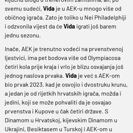
svemu sudeći,
Vida
je u AEK-u mnogo više od
običnog igrača. Zato je toliko u Nei Philadelphiji
i odzvonila vijest da će
Vida
igrati još barem
jednu sezonu.
Inače, AEK je trenutno vodeći na prvenstvenoj
ljestvici, ima pet bodova više od Olympiacosa
četiri kola prije kraja i vrlo je blizu osvajanja još
jednog naslova prvaka.
Vida
je već s AEK-om
bio prvak 2023. kad je osvojio i dvostruku krunu,
a jedan je od rijetkih hrvatskih igrača, možda i
jedini, koji se može pohvaliti da je osvajao
prvenstva i Kupove u čak četiri države. S
Dinamom u Hrvatskoj, kijevskim Dinamom u
Ukrajini, Besiktasem u Turskoj i AEK-om u