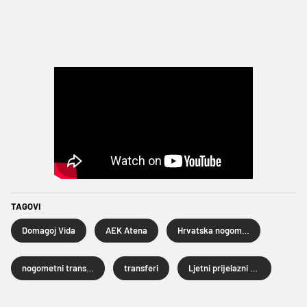
TAGOVI
Domagoj Vida
AEK Atena
Hrvatska nogometna reprezentacija
nogometni transferi
transferi
Ljetni prijelazni rok 2026.