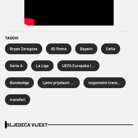
TAGOVI
Bryan Zaragoza
AS Roma
Bayern
Celta
Serie A
La Liga
UEFA Europska liga
Bundesliga
Ljetni prijelazni rok 2026.
nogometni transferi
transferi
SLJEDEĆA VIJEST