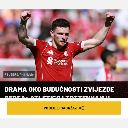
REUTERS/Phil Noble
DRAMA OKO BUDUĆNOSTI ZVIJEZDE
REDSA: ATLÉTICO I TOTTENHAM U
RATU ZA POTPIS BESPLATNOG
PODIJELI SADRŽAJ
KAPITALCA