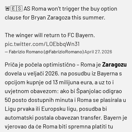
🚨🇪🇸 AS Roma won’t trigger the buy option
clause for Bryan Zaragoza this summer.
The winger will return to FC Bayern.
pic.twitter.com/LOEbbqWn31
— Fabrizio Romano (@FabrizioRomano)
April 27, 2026
Priča je počela optimistično – Roma je
Zaragozu
dovela u veljači 2026. na posudbu iz Bayerna s
opcijom kupnje od 13 milijuna eura, a uz to i
uvjetnom obavezom: ako bi Španjolac odigrao
50 posto dostupnih minuta i Roma se plasirala u
Ligu prvaka ili Europsku ligu, posudba bi
automatski postala obavezan transfer. Bayern je
vjerovao da će Roma biti spremna platiti tu