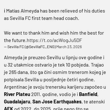
ℹ️ Matías Almeyda has been relieved of his duties
as Sevilla FC first team head coach.
We want to thank him and wish him the best for
the future.
https://t.co/acWogJu5DF
— Sevilla FC (@SevillaFC_ENG)
March 23, 2026
Almeyda je preuzeo Sevillu u lipnju ove godine i
u 32 utakmice ostvario je tek 10 pobjeda. Trajao
je 265 dana, što ga čini osmim trenerom kojeg je
potpisala Sevilla u posljednje četiri godine.
Argentinac je svoju trenersku karijeru započeo u
River Plateu
2011. godine, vodio je i
Banfield
,
Guadalajaru
,
San Jose Earthquakes
, te atenski
AEK
od 2022. do 2025. prije nego što se