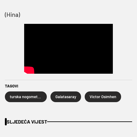
(Hina)
TAGOVI
turska nogometna liga
Galatasaray
Victor Osimhen
SLJEDEĆA VIJEST