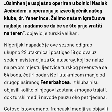
„Osimhen je uspješno operiran u bolnici Maslak
Acıbadem, a operaciju je izveo liječnik našeg
kluba, dr. Yener Ince. Želimo našem igraču sve
najbolje i nadamo se da će se što prije vratiti
na teren”,
objavio je turski velikan.
Nigerijski napadač je ove sezone odigrao
ukupno 29 utakmica i postigao 19 golova uz
sedam asistencija za Galatasaray, koji se nalazi
na prvom mjestu ljestvice turskog prvenstva sa
64 boda, četiri boda više i utakmicom manje od
drugoplasiranog
Fenerbahcea
. Iz kluba nisu
objavili koliko bi njegov izostanak mogao trajati,
dok turski mediji navode pauzu oko pet tjedana.
Gotovo istovremeno, francuski mediji su objavili