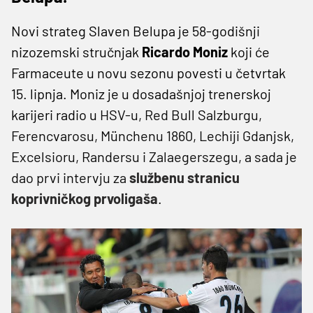
Novi strateg Slaven Belupa je 58-godišnji
nizozemski stručnjak
Ricardo Moniz
koji će
Farmaceute u novu sezonu povesti u četvrtak
15. lipnja. Moniz je u dosadašnjoj trenerskoj
karijeri radio u
HSV-u, Red Bull Salzburgu,
Ferencvarosu, Münchenu 1860, Lechiji Gdanjsk,
Excelsioru, Randersu i Zalaegerszegu, a sada je
dao prvi intervju za
službenu stranicu
koprivničkog prvoligaša
.