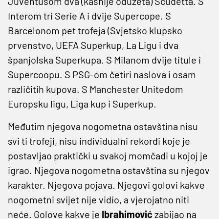
Juventusom dva (kasnije oduzeta) Scudetta. S
Interom tri Serie A i dvije Supercope. S
Barcelonom pet trofeja (Svjetsko klupsko
prvenstvo, UEFA Superkup, La Ligu i dva
španjolska Superkupa. S Milanom dvije titule i
Supercoopu. S PSG-om četiri naslova i osam
različitih kupova. S Manchester Unitedom
Europsku ligu, Liga kup i Superkup.
Međutim njegova nogometna ostavština nisu
svi ti trofeji, nisu individualni rekordi koje je
postavljao praktički u svakoj momčadi u kojoj je
igrao. Njegova nogometna ostavština su njegov
karakter. Njegova pojava. Njegovi golovi kakve
nogometni svijet nije vidio, a vjerojatno niti
neće. Golove kakve je
Ibrahimović
zabijao na