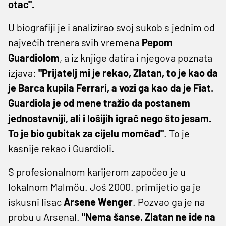
otac".
U biografiji je i analizirao svoj sukob s jednim od
najvećih trenera svih vremena
Pepom
Guardiolom
, a iz knjige datira i njegova poznata
izjava:
"Prijatelj mi je rekao, Zlatan, to je kao da
je Barca kupila Ferrari, a vozi ga kao da je Fiat.
Guardiola je od mene tražio da postanem
jednostavniji, ali i lošijih igrač nego što jesam.
To je bio gubitak za cijelu momčad"
. To je
kasnije rekao i Guardioli.
S profesionalnom karijerom započeo je u
lokalnom Malmöu. Još 2000. primijetio ga je
iskusni lisac
Arsene Wenger
. Pozvao ga je na
probu u Arsenal.
"Nema šanse. Zlatan ne ide na