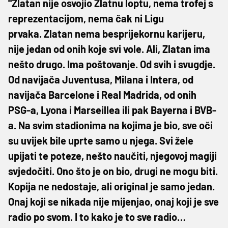
"Zlatan nije osvojio Zlatnu loptu, nema trofej s
reprezentacijom, nema čak ni Ligu
prvaka. Zlatan nema besprijekornu karijeru,
nije jedan od onih koje svi vole. Ali, Zlatan ima
nešto drugo. Ima poštovanje. Od svih i svugdje.
Od navijača Juventusa, Milana i Intera, od
navijača Barcelone i Real Madrida, od onih
PSG-a, Lyona i Marseillea ili pak Bayerna i BVB-
a. Na svim stadionima na kojima je bio, sve oči
su uvijek bile uprte samo u njega. Svi žele
upijati te poteze, nešto naučiti, njegovoj magiji
svjedočiti. Ono što je on bio, drugi ne mogu biti.
Kopija ne nedostaje, ali original je samo jedan.
Onaj koji se nikada nije mijenjao, onaj koji je sve
radio po svom. I to kako je to sve radio…