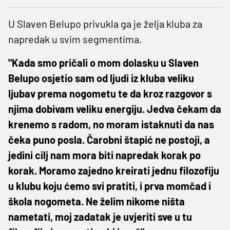
U Slaven Belupo privukla ga je želja kluba za
napredak u svim segmentima.
"Kada smo pričali o mom dolasku u Slaven
Belupo osjetio sam od ljudi iz kluba veliku
ljubav prema nogometu te da kroz razgovor s
njima dobivam veliku energiju. Jedva čekam da
krenemo s radom, no moram istaknuti da nas
čeka puno posla. Čarobni štapić ne postoji, a
jedini cilj nam mora biti napredak korak po
korak. Moramo zajedno kreirati jednu filozofiju
u klubu koju ćemo svi pratiti, i prva momčad i
škola nogometa. Ne želim nikome ništa
nametati, moj zadatak je uvjeriti sve u tu