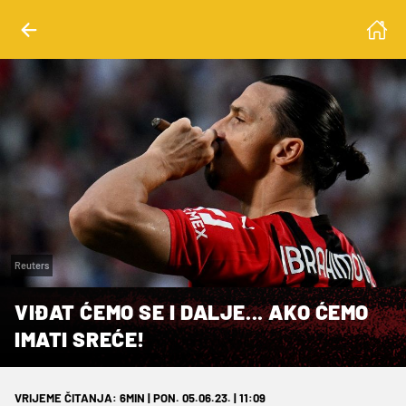
Reuters
VIĐAT ĆEMO SE I DALJE... AKO ĆEMO
IMATI SREĆE!
VRIJEME ČITANJA: 6MIN | PON. 05.06.23. | 11:09