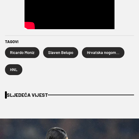
TAGOVI
Ricardo Moniz
Slaven Belupo
Hrvatska nogometna liga
HNL
SLJEDEĆA VIJEST