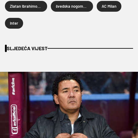
Zlatan Ibrahimović
švedska nogometna reprezentacija
AC Milan
Inter
SLJEDEĆA VIJEST