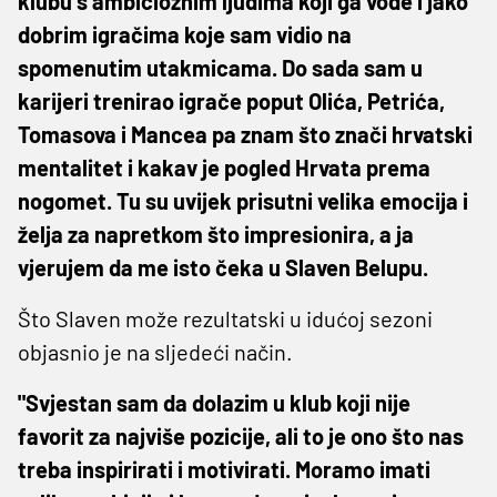
klubu s ambicioznim ljudima koji ga vode i jako
dobrim igračima koje sam vidio na
spomenutim utakmicama. Do sada sam u
karijeri trenirao igrače poput Olića, Petrića,
Tomasova i Mancea pa znam što znači hrvatski
mentalitet i kakav je pogled Hrvata prema
nogomet. Tu su uvijek prisutni velika emocija i
želja za napretkom što impresionira, a ja
vjerujem da me isto čeka u Slaven Belupu.
Što Slaven može rezultatski u idućoj sezoni
objasnio je na sljedeći način.
"Svjestan sam da dolazim u klub koji nije
favorit za najviše pozicije, ali to je ono što nas
treba inspirirati i motivirati. Moramo imati