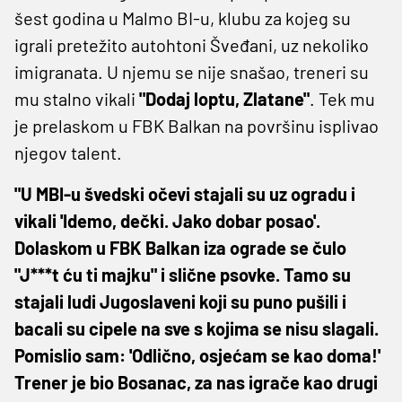
šest godina u Malmo BI-u, klubu za kojeg su
igrali pretežito autohtoni Šveđani, uz nekoliko
imigranata. U njemu se nije snašao, treneri su
mu stalno vikali
"Dodaj loptu, Zlatane"
. Tek mu
je prelaskom u FBK Balkan na površinu isplivao
njegov talent.
"U MBI-u švedski očevi stajali su uz ogradu i
vikali 'Idemo, dečki. Jako dobar posao'.
Dolaskom u FBK Balkan iza ograde se čulo
"J***t ću ti majku" i slične psovke. Tamo su
stajali ludi Jugoslaveni koji su puno pušili i
bacali su cipele na sve s kojima se nisu slagali.
Pomislio sam: 'Odlično, osjećam se kao doma!'
Trener je bio Bosanac, za nas igrače kao drugi