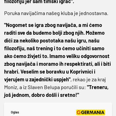
filozofiju jer sam timski igrač".
Poruka navijačima našeg kluba je jednostavna.
"Nogomet se igra zbog navijača, a mi ćemo
raditi sve da budemo bolji zbog njih. Možemo
dići za nekoliko postotaka našu igru, našu
filozofiju, naš trening i to ćemo učiniti samo
ako ćemo živjeti to. Imamo veliku odgovornost
zbog navijača i moramo ih respektirati, ali i biti
hrabri. Veselim se boravku u Koprivnici i
vjerujem u zajednički uspjeh"
, rekao je za kraj
Moniz, a iz Slaven Belupa poručili su:
"Treneru,
još jednom, dobro došli i sretno!"
Oglas