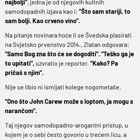
najbolji"
, jedna je od njegovih kultnih
samodopadnih izjava kao i:
"Što sam stariji, to
sam bolji. Kao crveno vino".
Na pitanje novinara hoće li se Švedska plasirati
na Svjetsko prvenstvo 2014., Zlatan odgovara:
"Samo Bog zna što će se dogoditi". "Teško ga je
to upitati",
uzvratio je reporter.
"Kako? Pa
pričaš s njim".
Nije se libio ni ismijati kolege nogometaše.
"Ono što John Carew može s loptom, ja mogu s
narančom".
Taj njegov samodopadno-arogantni pristup, u
kojem je o sebi često govorio u trećem licu, a