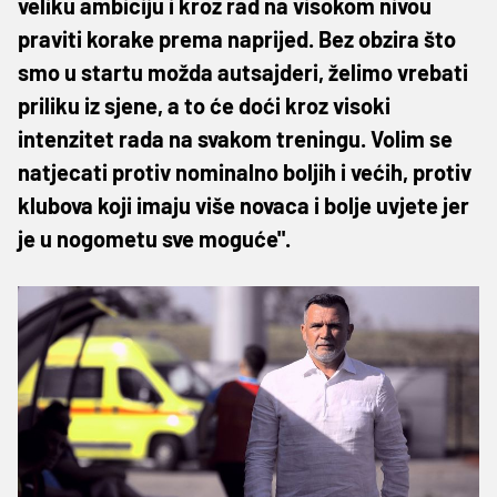
veliku ambiciju i kroz rad na visokom nivou
praviti korake prema naprijed. Bez obzira što
smo u startu možda autsajderi, želimo vrebati
priliku iz sjene, a to će doći kroz visoki
intenzitet rada na svakom treningu. Volim se
natjecati protiv nominalno boljih i većih, protiv
klubova koji imaju više novaca i bolje uvjete jer
je u nogometu sve moguće".