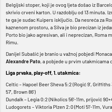
Belgijski stoper, koji je ovog ljeta došao iz Bar
skrivio crveni karton. U razdoblju od 13 minuta. Iz
te ga je sudac Kuipers isključio. Da nesreća za 
kaznenom prostoru, a Silva je bio precizan iz jeda
Porto bio jako agresivan, ali i neprecizan, Roma mo
Rimu.
Danijel Subašić je branio u važnoj pobjedi Monaca
Alexandre Pato
, a pobjede u prvim utakmicama os
Liga prvaka, play-off, 1. utakmica:
Celtic – Hapoel Beer Sheva 5:2 (Rogić 9', Griffiths
57', Brown 86')
Dundalk – Legia 0:2 (Nikolics 56'-11m, prijović 90+4
Ludogorets – Viktoria Plzen 2:0 (Moti 51'-11m, Vura