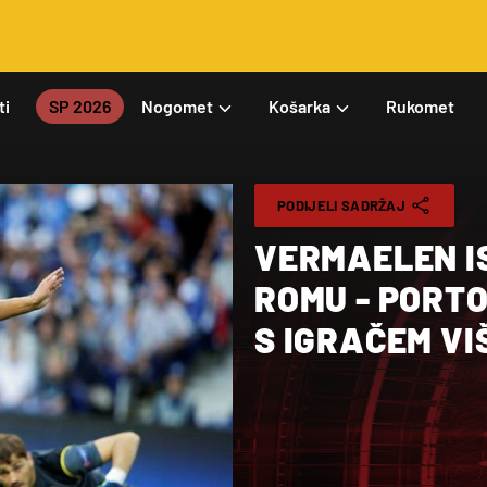
ti
SP 2026
Nogomet
Košarka
Rukomet
PODIJELI SADRŽAJ
VERMAELEN I
ROMU - PORTO 
S IGRAČEM VI