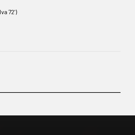
va 72')