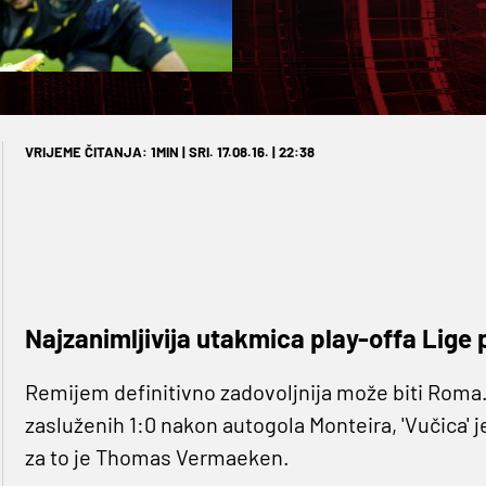
VRIJEME ČITANJA: 1MIN | SRI. 17.08.16. | 22:38
Najzanimljivija utakmica play-offa Lige 
Remijem definitivno zadovoljnija može biti Roma.
zasluženih 1:0 nakon autogola Monteira, 'Vučica' je
za to je Thomas Vermaeken.