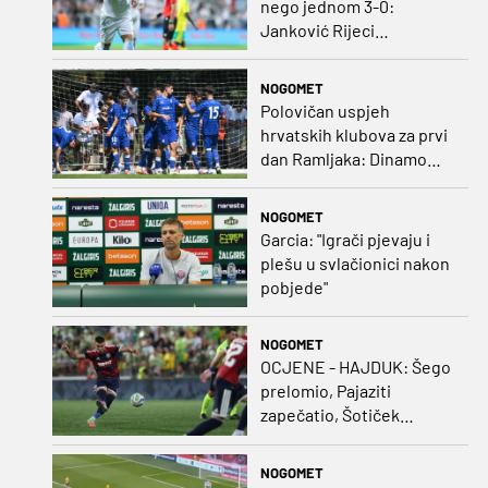
nego jednom 3-0:
Janković Rijeci
projektilom donio slavlje
protiv inferiornijeg
NOGOMET
protivnika
Polovičan uspjeh
hrvatskih klubova za prvi
dan Ramljaka: Dinamo
poražen od Juventusa,
Hajduk bolji od Bologne
NOGOMET
Garcia: "Igrači pjevaju i
plešu u svlačionici nakon
pobjede"
NOGOMET
OCJENE - HAJDUK: Šego
prelomio, Pajaziti
zapečatio, Šotiček
oduševio u predstavi
splitskih 'odlikaša'
NOGOMET