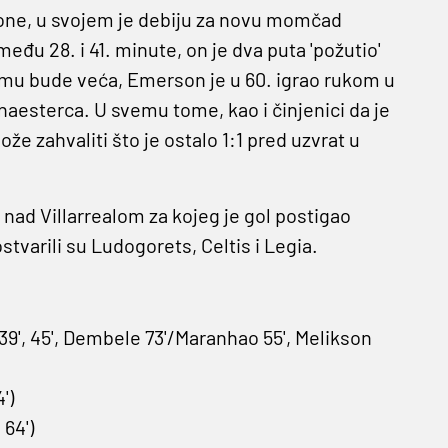
celone, u svojem je debiju za novu momčad
među 28. i 41. minute, on je dva puta 'požutio'
Romu bude veća, Emerson je u 60. igrao rukom u
naesterca. U svemu tome, kao i činjenici da je
že zahvaliti što je ostalo 1:1 pred uzvrat u
 nad Villarrealom za kojeg je gol postigao
tvarili su Ludogorets, Celtis i Legia.
 39', 45', Dembele 73'/Maranhao 55', Melikson
')
 64')