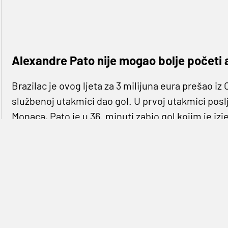
Alexandre Pato nije mogao bolje početi a
Brazilac je ovog ljeta za 3 milijuna eura prešao iz C
službenoj utakmici dao gol. U prvoj utakmici poslj
Monaca, Pato je u 36. minuti zabio gol kojim je izjed
podmornici' ostavio tek nadu jer je Silva u 72. do