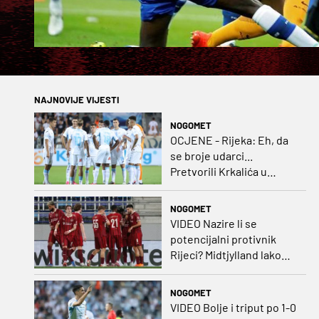
NAJNOVIJE VIJESTI
NOGOMET
OCJENE - Rijeka: Eh, da
se broje udarci...
Pretvorili Krkalića u
junaka, a izlet na uzvrat u
ozbiljan posao!
NOGOMET
VIDEO Nazire li se
potencijalni protivnik
Rijeci? Midtjylland lako
protiv Iraca za slavlje u
prvoj utakmici
NOGOMET
VIDEO Bolje i triput po 1-0