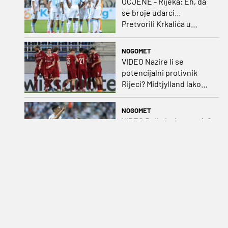
OCJENE - Rijeka: Eh, da
se broje udarci...
Pretvorili Krkalića u
junaka, a izlet na uzvrat u
ozbiljan posao!
NOGOMET
VIDEO Nazire li se
potencijalni protivnik
Rijeci? Midtjylland lako
protiv Iraca za slavlje u
prvoj utakmici
NOGOMET
VIDEO Bolje i triput po 1-0
nego jednom 3-0:
Janković Rijeci
projektilom donio slavlje
protiv inferiornijeg
NOGOMET
protivnika
Polovičan uspjeh
hrvatskih klubova za prvi
dan Ramljaka: Dinamo
poražen od Juventusa,
Hajduk bolji od Bologne