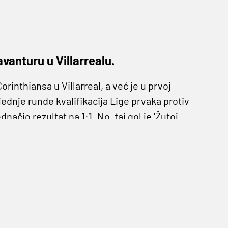
vanturu u Villarrealu.
orinthiansa u Villarreal, a već je u prvoj
ednje runde kvalifikacija Lige prvaka protiv
načio rezultat na 1:1. No, taj gol je 'Žutoj
io veliku prednost gostima.