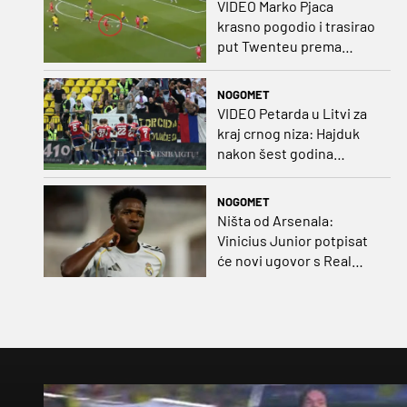
VIDEO Marko Pjaca
krasno pogodio i trasirao
put Twenteu prema
važnoj pobjedi
NOGOMET
VIDEO Petarda u Litvi za
kraj crnog niza: Hajduk
nakon šest godina
pobijedio na europskom
gostovanju
NOGOMET
Ništa od Arsenala:
Vinicius Junior potpisat
će novi ugovor s Real
Madridom