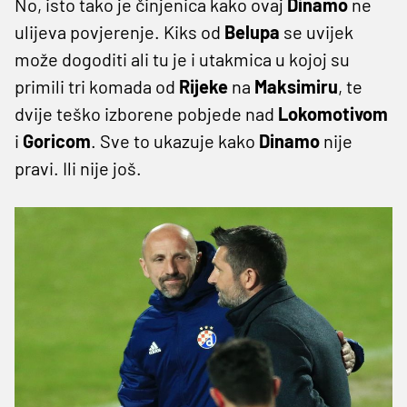
No, isto tako je činjenica kako ovaj
Dinamo
ne
ulijeva povjerenje. Kiks od
Belupa
se uvijek
može dogoditi ali tu je i utakmica u kojoj su
primili tri komada od
Rijeke
na
Maksimiru
, te
dvije teško izborene pobjede nad
Lokomotivom
i
Goricom
. Sve to ukazuje kako
Dinamo
nije
pravi. Ili nije još.