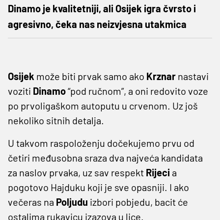
Dinamo je kvalitetniji, ali Osijek igra čvrsto i
agresivno, čeka nas neizvjesna utakmica
Osijek
može biti prvak samo ako
Krznar
nastavi
voziti
Dinamo
“pod ručnom”, a oni redovito voze
po prvoligaškom autoputu u crvenom. Uz još
nekoliko sitnih detalja.
U takvom raspoloženju dočekujemo prvu od
četiri međusobna sraza dva najveća kandidata
za naslov prvaka, uz sav respekt
Rijeci
a
pogotovo Hajduku koji je sve opasniji. I ako
večeras na
Poljudu
izbori pobjedu, bacit će
ostalima rukavicu izazova u lice.