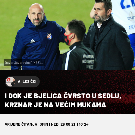
Davor Javorovic/PIXSELL
A. LESIČKI
I DOK JE BJELICA ČVRSTO U SEDLU,
KRZNAR JE NA VEĆIM MUKAMA
VRIJEME ČITANJA: 3MIN | NED. 29.08.21. | 10:24