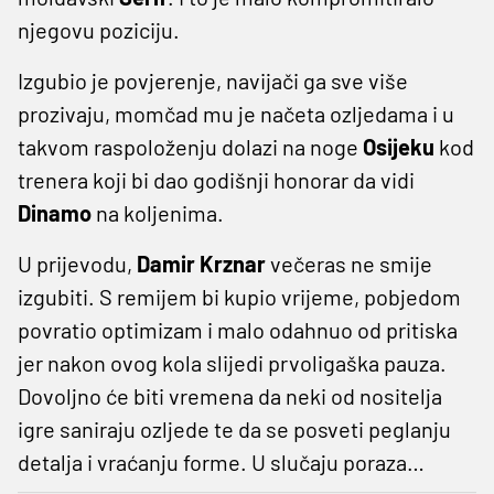
njegovu poziciju.
Izgubio je povjerenje, navijači ga sve više
prozivaju, momčad mu je načeta ozljedama i u
takvom raspoloženju dolazi na noge
Osijeku
kod
trenera koji bi dao godišnji honorar da vidi
Dinamo
na koljenima.
U prijevodu,
Damir Krznar
večeras ne smije
izgubiti. S remijem bi kupio vrijeme, pobjedom
povratio optimizam i malo odahnuo od pritiska
jer nakon ovog kola slijedi prvoligaška pauza.
Dovoljno će biti vremena da neki od nositelja
igre saniraju ozljede te da se posveti peglanju
detalja i vraćanju forme. U slučaju poraza…