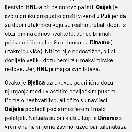
ljestvici
HNL
-a bit će gotovo pa isti.
Osijek
je
svoju priliku propustio prošli vikend u
Puli
jer da
su dobili utakmicu koju su realno trebali dobiti s
obzirom na odnos kvalitete, danas bi imali
priliku otići na plus 9 u odnosu na
Dinamo
(i
utakmicu više). Niti to nije nedostižno, ali bi
donijelo veliku dozu nemira u maksimirske
redove. Jer,
HNL
je majka svih bitaka.
Ovako je
Bjelica
uzrokovao popriličnu dozu
njurganja među vlastitim navijačkim pukom.
Pomalo neshvatljivo, ali očito su navijači
Osijeka
podlegli pod atmosferom i malo
poletjeli. Nekada su bili klub u koji je
Dinamo
s
vremena na vrijeme zavirio, uzeo par talenata za