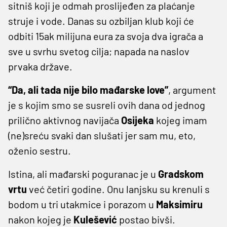
sitniš koji je odmah proslijeđen za plaćanje
struje i vode. Danas su ozbiljan klub koji će
odbiti 15ak milijuna eura za svoja dva igrača a
sve u svrhu svetog cilja; napada na naslov
prvaka države.
“Da, ali tada nije bilo mađarske love”
, argument
je s kojim smo se susreli ovih dana od jednog
prilično aktivnog navijača
Osijeka
kojeg imam
(ne)sreću svaki dan slušati jer sam mu, eto,
oženio sestru.
Istina, ali mađarski poguranac je u
Gradskom
vrtu
već četiri godine. Onu lanjsku su krenuli s
bodom u tri utakmice i porazom u
Maksimiru
nakon kojeg je
Kulešević
postao bivši.