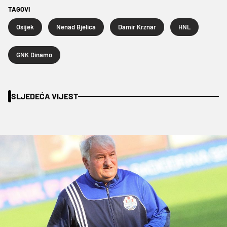
TAGOVI
Osijek
Nenad Bjelica
Damir Krznar
HNL
GNK Dinamo
SLJEDEĆA VIJEST