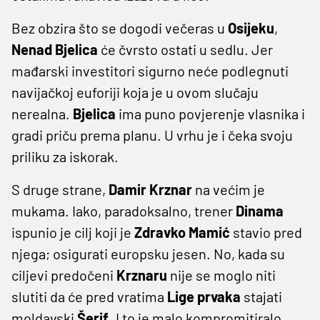
Bez obzira što se dogodi večeras u
Osijeku
,
Nenad
Bjelica
će čvrsto ostati u sedlu. Jer
mađarski investitori sigurno neće podlegnuti
navijačkoj euforiji koja je u ovom slučaju
nerealna.
Bjelica
ima puno povjerenje vlasnika i
gradi priču prema planu. U vrhu je i čeka svoju
priliku za iskorak.
S druge strane,
Damir Krznar
na većim je
mukama. Iako, paradoksalno, trener
Dinama
ispunio je cilj koji je
Zdravko
Mamić
stavio pred
njega; osigurati europsku jesen. No, kada su
ciljevi predočeni
Krznaru
nije se moglo niti
slutiti da će pred vratima
Lige
prvaka
stajati
moldavski
Šerif
. I to je malo kompromitiralo