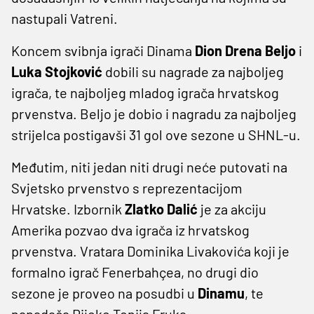
nastupali Vatreni.
Koncem svibnja igrači Dinama
Dion Drena Beljo
i
Luka Stojković
dobili su nagrade za najboljeg
igrača, te najboljeg mladog igrača hrvatskog
prvenstva. Beljo je dobio i nagradu za najboljeg
strijelca postigavši 31 gol ove sezone u SHNL-u.
Međutim, niti jedan niti drugi neće putovati na
Svjetsko prvenstvo s reprezentacijom
Hrvatske. Izbornik
Zlatko Dalić
je za akciju
Amerika pozvao dva igrača iz hrvatskog
prvenstva. Vratara Dominika Livakovića koji je
formalno igrač Fenerbahçea, no drugi dio
sezone je proveo na posudbi u
Dinamu
, te
napadača Rijeke Tonija Fruka.