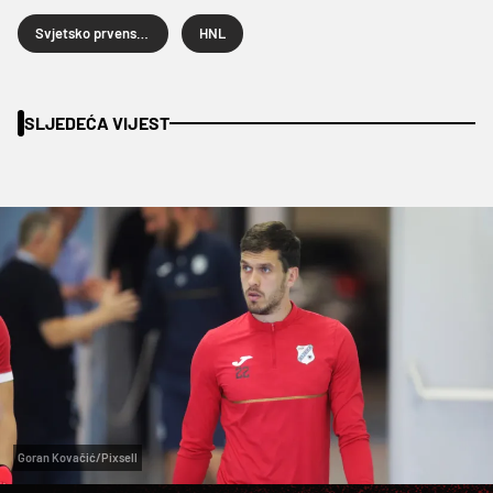
Svjetsko prvenstvo u nogometu
HNL
SLJEDEĆA VIJEST
Goran Kovačić/Pixsell