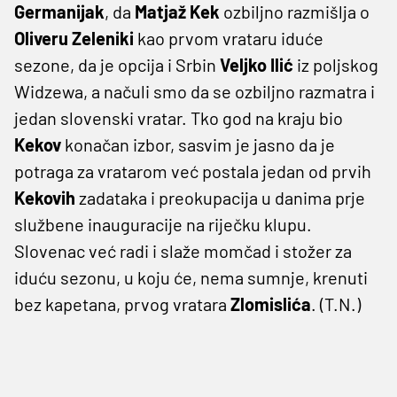
Germanijak
, da
Matjaž Kek
ozbiljno razmišlja o
Oliveru Zeleniki
kao prvom vrataru iduće
sezone, da je opcija i Srbin
Veljko Ilić
iz poljskog
Widzewa, a načuli smo da se ozbiljno razmatra i
jedan slovenski vratar. Tko god na kraju bio
Kekov
konačan izbor, sasvim je jasno da je
potraga za vratarom već postala jedan od prvih
Kekovih
zadataka i preokupacija u danima prje
službene inauguracije na riječku klupu.
Slovenac već radi i slaže momčad i stožer za
iduću sezonu, u koju će, nema sumnje, krenuti
bez kapetana, prvog vratara
Zlomislića
. (T.N.)