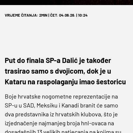
VRIJEME ČITANJA: 2MIN | ČET. 04.06.26. | 10:24
Put do finala SP-a Dalić je također
trasirao samo s dvojicom, dok je u
Kataru na raspolaganju imao šestoricu
Boje hrvatske nogometne reprezentacije na
SP-u u SAD, Meksiku i Kanadi branit će samo
dva predstavnika iz hrvatskih klubova, što je
izjednačenje najmanjeg broja hnl-ovaca na
dosadašnjih 13 velikih natjecanja na kojima su