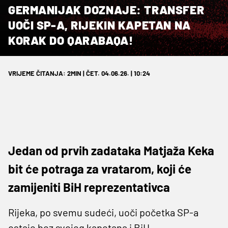
GERMANIJAK DOZNAJE: TRANSFER
UOČI SP-A, RIJEKIN KAPETAN NA
KORAK DO QARABAQA!
VRIJEME ČITANJA: 2MIN | ČET. 04.06.26. | 10:24
Jedan od prvih zadataka Matjaža Keka
bit će potraga za vratarom, koji će
zamijeniti BiH reprezentativca
Rijeka, po svemu sudeći, uoči početka SP-a
ostaje bez svojeg kapetana i BiH