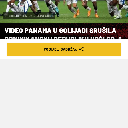
Orlando Ramirez-USA TODAY Sports
VIDEO PANAMA U GOLIJADI SRUŠILA
DOMINIKANSKU REPUBLIKU UOČI SP-A
PODIJELI SADRŽAJ
VRIJEME ČITANJA: 2MIN | ČET. 04.06.26. | 10:24
Panamci će 6. lipnja igrati posljednju
pripremnu utakmicu s BiH u St. Louisu
Nogometaši
Paname
, protivnici Hrvatske u