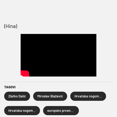
(Hina)
TAGOVI
Zlatko Dalić
Miroslav Blažević
Hrvatska nogometna reprezentacija
Hrvatska nogometna liga
europsko prvenstvo u nogometu