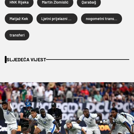
HNK Rijeka
Martin Zlomislić
Qarabağ
Matjaž Kek
Ljetni prijelazni rok 2026.
nogometni transferi
transferi
SLJEDEĆA VIJEST