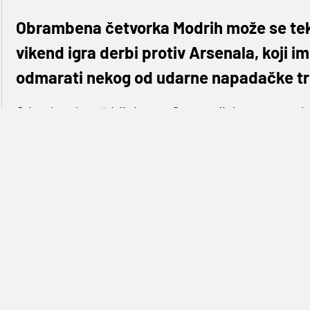
Obrambena četvorka Modrih može se tek 
vikend igra derbi protiv Arsenala, koji im
odmarati nekog od udarne napadačke tr
Odmah nakon ždrijeba, na Germanijaku smo nagla
najtežeg mogućeg protivnika. Istina, prijetio je i M
bore u nacionalnim ligama za naslov i vrlo vjeroj
će gotovo sigurno izboriti i Ligu prvaka, što nije
do elitnog natjecanja upravo preko Europske lige
Međutim, okolnosti su se u ovih desetak dana, ipa
prvaka. Tottenham je dodatno proigrao, reda pob
od pozicija koje vode u Ligu prvaka, ali i dalje cil
Pijetlovi proigrali u najgore moguće vrijeme, ali n