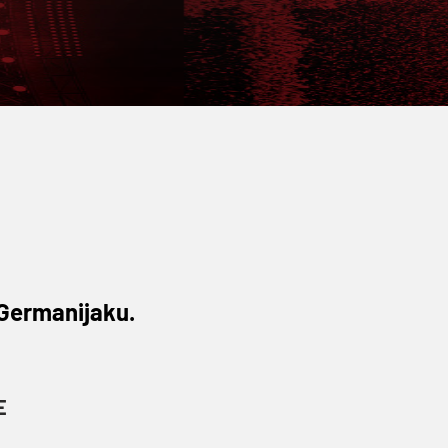
 Germanijaku.
E