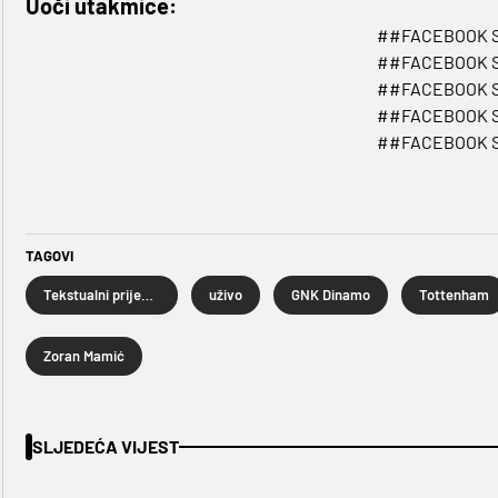
Uoči utakmice:
##FACEBOOK 
##FACEBOOK 
##FACEBOOK 
##FACEBOOK 
##FACEBOOK 
TAGOVI
Tekstualni prijenos uživo
uživo
GNK Dinamo
Tottenham
Zoran Mamić
SLJEDEĆA VIJEST