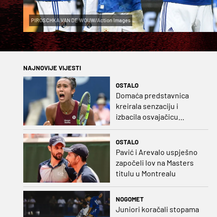
PIROSCHKA VAN DE WOUW/Action Images
NAJNOVIJE VIJESTI
OSTALO
Domaća predstavnica
kreirala senzaciju i
izbacila osvajačicu
Roland Garrosa
OSTALO
Pavić i Arevalo uspješno
započeli lov na Masters
titulu u Montrealu
NOGOMET
Juniori koračali stopama