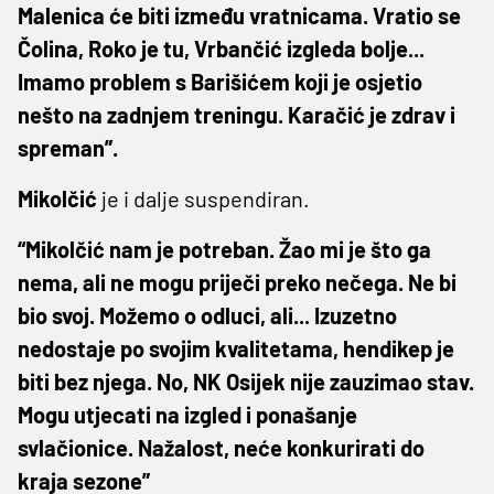
Malenica će biti između vratnicama. Vratio se
Čolina, Roko je tu, Vrbančić izgleda bolje...
Imamo problem s Barišićem koji je osjetio
nešto na zadnjem treningu. Karačić je zdrav i
spreman”.
Mikolčić
je i dalje suspendiran.
“Mikolčić nam je potreban. Žao mi je što ga
nema, ali ne mogu priječi preko nečega. Ne bi
bio svoj. Možemo o odluci, ali... Izuzetno
nedostaje po svojim kvalitetama, hendikep je
biti bez njega. No, NK Osijek nije zauzimao stav.
Mogu utjecati na izgled i ponašanje
svlačionice. Nažalost, neće konkurirati do
kraja sezone”