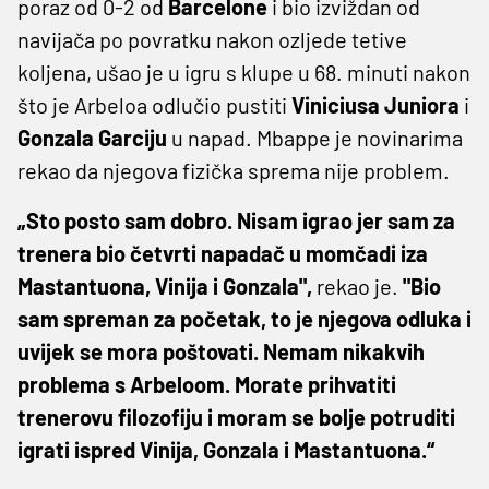
poraz od 0-2 od
Barcelone
i bio izviždan od
navijača po povratku nakon ozljede tetive
koljena, ušao je u igru s klupe u 68. minuti nakon
što je Arbeloa odlučio pustiti
Viniciusa Juniora
i
Gonzala Garciju
u napad. Mbappe je novinarima
rekao da njegova fizička sprema nije problem.
„Sto posto sam dobro. Nisam igrao jer sam za
trenera bio četvrti napadač u momčadi iza
Mastantuona, Vinija i Gonzala",
rekao je.
"Bio
sam spreman za početak, to je njegova odluka i
uvijek se mora poštovati. Nemam nikakvih
problema s Arbeloom. Morate prihvatiti
trenerovu filozofiju i moram se bolje potruditi
igrati ispred Vinija, Gonzala i Mastantuona.“