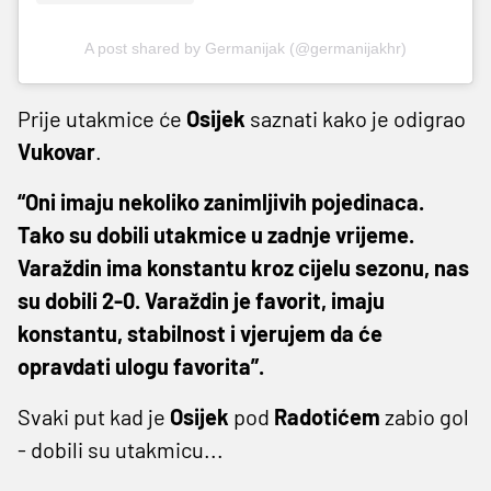
A post shared by Germanijak (@germanijakhr)
Prije utakmice će
Osijek
saznati kako je odigrao
Vukovar
.
“Oni imaju nekoliko zanimljivih pojedinaca.
Tako su dobili utakmice u zadnje vrijeme.
Varaždin ima konstantu kroz cijelu sezonu, nas
su dobili 2-0. Varaždin je favorit, imaju
konstantu, stabilnost i vjerujem da će
opravdati ulogu favorita”.
Svaki put kad je
Osijek
pod
Radotićem
zabio gol
- dobili su utakmicu...