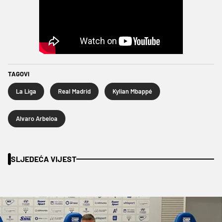
TAGOVI
La Liga
Real Madrid
Kylian Mbappé
Alvaro Arbeloa
SLJEDEĆA VIJEST