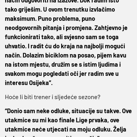
način odgovoriti na izazove. Dok radim isto
tako griješim. U ovom trenutku izvlačimo
maksimum. Puno problema, puno
neodgovornih pitanja i promjena. Zahtjevno je
funkcionirati tako, ali svjesno sam se toga
uhvatio. I radit ću do kraja na najbolji mogući
način. Dolazim biciklom na posao, pijem kavu
na istom mjestu, družim se s istim ljudima i
svakom mogu pogledati oči jer radim sve u
interesu Osijeka”.
Hoće li biti trener i sljedeće sezone?
“Donio sam neke odluke, situacije su takve. Ove
utakmice su mi kao finale Lige prvaka, ove
utakmice neće utjecati na moju odluku. Želja