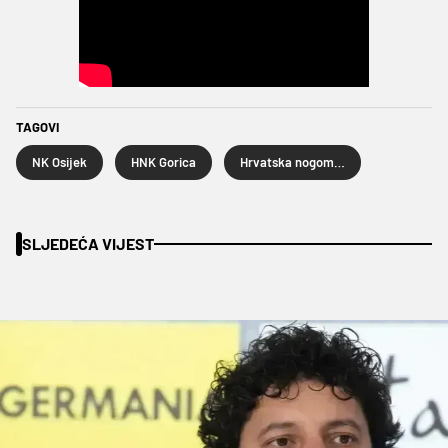
TAGOVI
NK Osijek
HNK Gorica
Hrvatska nogometna liga
SLJEDEĆA VIJEST