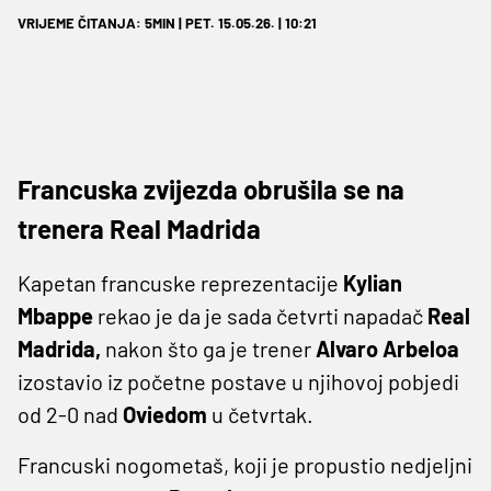
VRIJEME ČITANJA: 5MIN | PET. 15.05.26. | 10:21
Francuska zvijezda obrušila se na
trenera Real Madrida
Kapetan francuske reprezentacije
Kylian
Mbappe
rekao je da je sada četvrti napadač
Real
Madrida,
nakon što ga je trener
Alvaro
Arbeloa
izostavio iz početne postave u njihovoj pobjedi
od 2-0 nad
Oviedom
u četvrtak.
Francuski nogometaš, koji je propustio nedjeljni