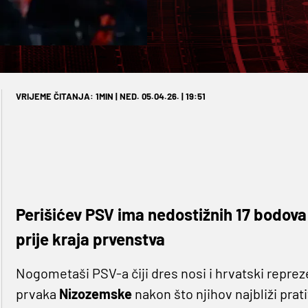
VRIJEME ČITANJA: 1MIN | NED. 05.04.26. | 19:51
Perišićev PSV ima nedostižnih 17 bodov
prije kraja prvenstva
Nogometaši PSV-a čiji dres nosi i hrvatski repre
prvaka
Nizozemske
nakon što njihov najbliži prati