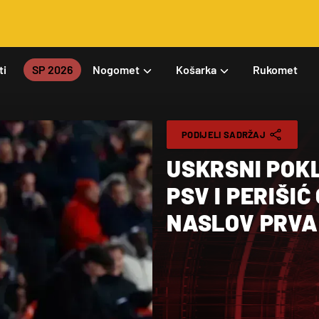
ti
SP 2026
Nogomet
Košarka
Rukomet
PODIJELI SADRŽAJ
USKRSNI POKL
PSV I PERIŠI
NASLOV PRVA