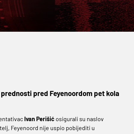
a prednosti pred Feyenoordom pet kola
zentativac
Ivan Perišić
osigurali su naslov
telj, Feyenoord nije uspio pobijediti u