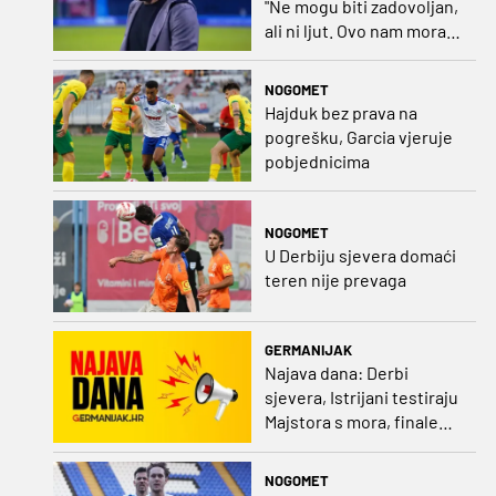
"Ne mogu biti zadovoljan,
ali ni ljut. Ovo nam mora
biti putokaz"
NOGOMET
Hajduk bez prava na
pogrešku, Garcia vjeruje
pobjednicima
NOGOMET
U Derbiju sjevera domaći
teren nije prevaga
GERMANIJAK
Najava dana: Derbi
sjevera, Istrijani testiraju
Majstora s mora, finale
Ramljaka Dinamo - Ajax,
mladi rukometaši protiv
NOGOMET
Francuza