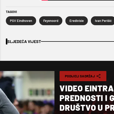
TAGOVI
PSV Eindhoven
Feyenoord
Eredivisie
Ivan Perišić
SLJEDEĆA VIJEST
PODIJELI SADRŽAJ
VIDEO EINTR
PREDNOSTI I 
DRUŠTVO U P