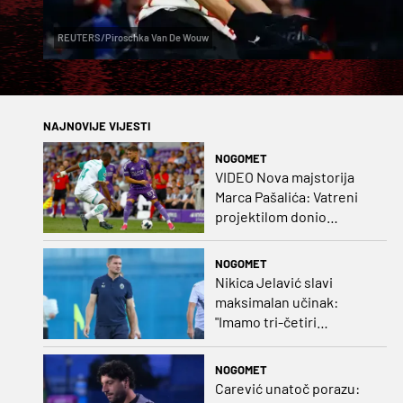
REUTERS/Piroschka Van De Wouw
NAJNOVIJE VIJESTI
NOGOMET
VIDEO Nova majstorija
Marca Pašalića: Vatreni
projektilom donio
vodstvo pa igru napustio
zbog ozljede
NOGOMET
Nikica Jelavić slavi
maksimalan učinak:
"Imamo tri-četiri
senatora koji vode naš
vrtić"
NOGOMET
Carević unatoč porazu: