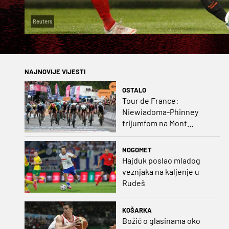
Reuters
NAJNOVIJE VIJESTI
OSTALO
Tour de France:
Niewiadoma-Phinney
trijumfom na Mont
Ventoux preuzela žutu
majicu
NOGOMET
Hajduk poslao mladog
veznjaka na kaljenje u
Rudeš
KOŠARKA
Božić o glasinama oko