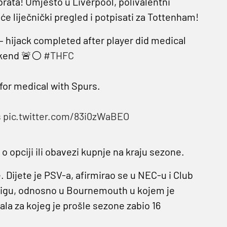
brata! Umjesto u Liverpool, polivalentni
će liječnički pregled i potpisati za Tottenham!
 hijack completed after player did medical
ekend 🚨⚪️
#THFC
 for medical with Spurs.
s
pic.twitter.com/83i0zWaBEO
eč o opciji ili obavezi kupnje na kraju sezone.
Dijete je PSV-a, afirmirao se u NEC-u i Club
r ligu, odnosno u Bournemouth u kojem je
eala za kojeg je prošle sezone zabio 16