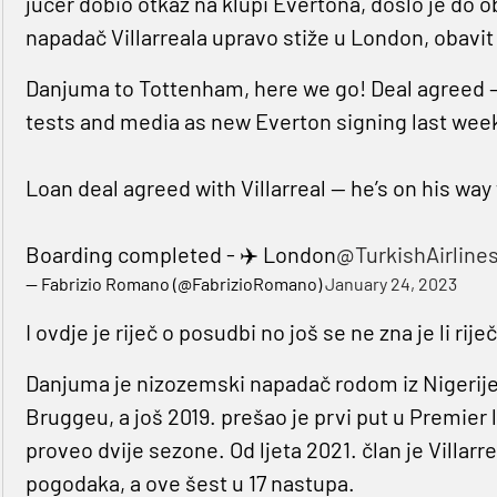
jučer dobio otkaz na klupi Evertona, došlo je do o
napadač Villarreala upravo stiže u London, obavit 
Danjuma to Tottenham, here we go! Deal agreed —
tests and media as new Everton signing last we
Loan deal agreed with Villarreal — he’s on his way
Boarding completed - ✈️ London
@TurkishAirline
— Fabrizio Romano (@FabrizioRomano)
January 24, 2023
I ovdje je riječ o posudbi no još se ne zna je li rij
Danjuma je nizozemski napadač rodom iz Nigerije. 
Bruggeu, a još 2019. prešao je prvi put u Premie
proveo dvije sezone. Od ljeta 2021. član je Villarr
pogodaka, a ove šest u 17 nastupa.