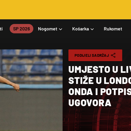
ti
SP 2026
Nogomet
Košarka
Rukomet
PODIJELI SADRŽAJ
UMJESTO U L
STIŽE U LONDO
ONDA I POTP
UGOVORA