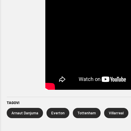
TAGOVI
Arnaut Danjuma
Everton
Tottenham
Villarreal