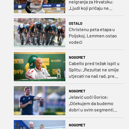
neigranja za Hrvatsku:
„Ljudi koji pričaju ne
plaćaju mi račune, ne
osvrćem se komentare
OSTALO
dušebrižnika“
Christenu peta etapa u
Poljskoj, Lemmen ostao
vodeći
NOGOMET
Cabello pred težak ispit u
Splitu: „Rezultat ne smije
utjecati na naš rad, pred
nama je dugo prvenstvo“
NOGOMET
Jelavić uoči Gorice:
„Očekujem da budemo
dobri u svim segmentima
igre i pobjedu“
NOGOMET