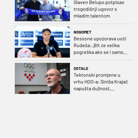
Slaven Belupo potpisao
trogodišnji ugovor s
mladim talentom
NOGOMET
Bessone upozorava uoči
Rudeša: „Bit će velika
pogreška ako se i samo
malo opustimo“
OSTALO
Tektonski promjene u
vrhu HOO-a: Siniša Krajač
napušta dužnost,
razriješeno i svih osam
direktora