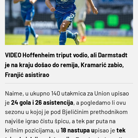
VIDEO Hoffenheim triput vodio, ali Darmstadt
je na kraju došao do remija, Kramarić zabio,
Franjić asistirao
Naime, u ukupno 140 utakmica za Union upisao
je
24 gola i 26 asistencija
, a pogledamo li ovu
sezonu u kojoj je pod Bjeličinim prethodnikom
najviše igrao čistu špicu, a tek par puta na
krilnim pozicijama, u
18 nastupa u
pisao je
tek