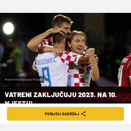
Hrach Khachatryan/Pixsell
VATRENI ZAKLJUČUJU 2023. NA 10.
MJESTU!
PODIJELI SADRŽAJ
VRIJEME ČITANJA: 2MIN | ČET. 21.12.23. | 12:12