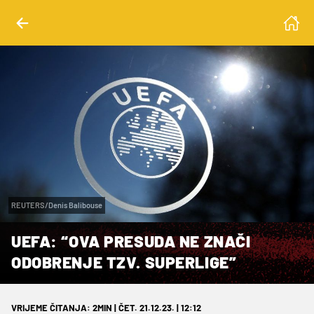
REUTERS/Denis Balibouse
UEFA: “OVA PRESUDA NE ZNAČI
ODOBRENJE TZV. SUPERLIGE”
VRIJEME ČITANJA: 2MIN | ČET. 21.12.23. | 12:12