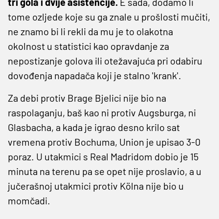
tri gola i dvije asistencije.
E sada, dodamo li
tome ozljede koje su ga znale u prošlosti mučiti,
ne znamo bi li rekli da mu je to olakotna
okolnost u statistici kao opravdanje za
nepostizanje golova ili otežavajuća pri odabiru
dovođenja napadača koji je stalno 'krank'.
Za debi protiv Brage Bjelici nije bio na
raspolaganju, baš kao ni protiv Augsburga, ni
Glasbacha, a kada je igrao desno krilo sat
vremena protiv Bochuma, Union je upisao 3-0
poraz. U utakmici s Real Madridom dobio je 15
minuta na terenu pa se opet nije proslavio, a u
jučerašnoj utakmici protiv Kölna nije bio u
momčadi.