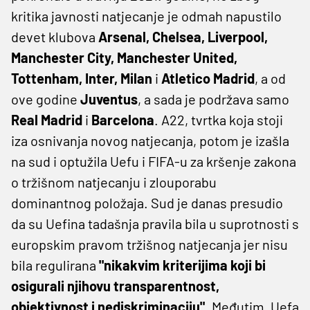
kritika javnosti natjecanje je odmah napustilo
devet klubova
Arsenal, Chelsea, Liverpool,
Manchester City, Manchester United,
Tottenham, Inter, Milan
i
Atletico Madrid
, a od
ove godine
Juventus
, a sada je podržava samo
Real Madrid
i
Barcelona
. A22, tvrtka koja stoji
iza osnivanja novog natjecanja, potom je izašla
na sud i optužila Uefu i FIFA-u za kršenje zakona
o tržišnom natjecanju i zlouporabu
dominantnog položaja. Sud je danas presudio
da su Uefina tadašnja pravila bila u suprotnosti s
europskim pravom tržišnog natjecanja jer nisu
bila regulirana
"nikakvim kriterijima koji bi
osigurali njihovu transparentnost,
objektivnost i nediskriminaciju"
. Međutim, Uefa